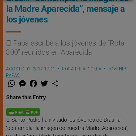
la Madre Aparecida”, mensaje a
los jóvenes
El Papa escribe a los jóvenes de “Rota
300” reunidos en Aparecida
AGOSTO 01, 2017 17:11
ROSA DIE ALCOLEA
JÓVENES
,
PAPAS
W
M
F
T
S
h
e
a
w
h
a
s
c
i
a
t
s
e
t
r
Share this Entry
s
e
b
t
e
A
n
o
e
p
g
o
r
p
e
k
r
El Santo Padre ha invitado los jóvenes de Brasil a
“contemplar la imagen de nuestra Madre Aparecida”,