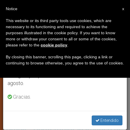
ES
Notice
×
x
Aviso importante
This website or its third party tools use cookies, which are
necessary to its functioning and required to achieve the
Del 27 de julio al 7 de agosto haremos la pausa
,
JÓVENES
PAPAS
purposes illustrated in the cookie policy. If you want to know
anual, aprovechando que en el periodo de verano
more or withdraw your consent to all or some of the cookies,
please refer to the
cookie policy
.
se generan menos informaciones y también el
consumo de las mismas disminuye.
By closing this banner, scrolling this page, clicking a link or
continuing to browse otherwise, you agree to the use of cookies.
Retomamos el trabajo ordinario de las ediciones
en inglés y español de ZENIT el lunes 10 de
agosto.
Gracias.
Santuario De N.S. De Aparecida © Wikicommons Valter
Campanato/ABr
Entendido
Brasil: “Contemplar la imagen de