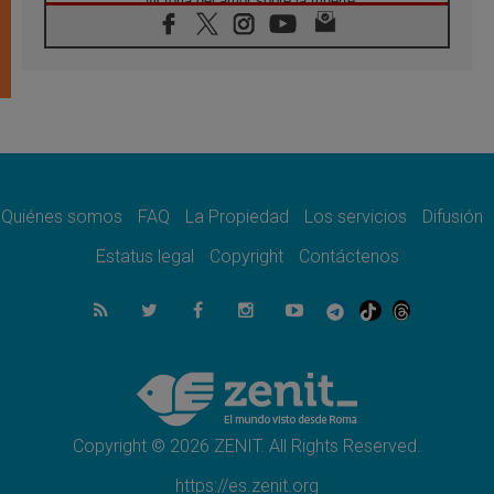
victoria del amor sobre la muerte
08.08.2026
León XIV visitará el Santuario de la Madre
del Buen Consejo de Genazzano
07.08.2026
Filipinas: el Vicariato Apostólico de Calapán
se convierte en diócesis
07.08.2026
Honduras: Los desplazados invisibles de una
crisis olvidada
Quiénes somos
FAQ
La Propiedad
Los servicios
Difusión
07.08.2026
Bokalic: "En Argentina el Papa León señalará
Estatus legal
Copyright
Contáctenos
el compromiso del cristiano"
07.08.2026
La matanza de niños en Gaza no cesa: 300
muertos en 300 días
07.08.2026
Tagle: La guerra desfigura el mundo, solo la
revelación de Dios lo transfigura
Copyright © 2026 ZENIT. All Rights Reserved.
https://es.zenit.org