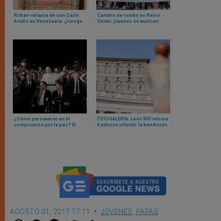
Roban reliquia de san Carlo
Cambio de rumbo en Reino
Acutis en Venezuela: ¿riesgo
Unido: jóvenes se vuelcan
de comercialización online?
hacia lo pro vida en medio de
una cifra récord de abortos
¿Cómo perseverar en el
FOTOGALERÍA: León XIV retoma
compromiso por la paz? El
tradición infantil: la bendición
mensaje del Papa a los
masiva de “niños Jesús” en
jóvenes en el Líbano
Vaticano
AGOSTO 01, 2017 17:11
JÓVENES
,
PAPAS
W
M
F
T
S