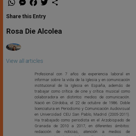
h
e
a
w
h
a
s
c
i
a
t
s
e
t
r
Share this Entry
s
e
b
t
e
A
n
o
e
p
g
o
r
Rosa Die Alcolea
p
e
k
r
View all articles
Profesional con 7 años de experiencia laboral en
informar sobre la vida de la Iglesia y en comunicación
institucional de la Iglesia en España, además de
trabajar como crítica de cine y crítica musical como
colaboradora en distintos medios de comunicación.
Nació en Córdoba, el 22 de octubre de 1986. Doble
licenciatura en Periodismo y Comunicación Audiovisual
en Universidad CEU San Pablo, Madrid (2005-2011).
Ha trabajado como periodista en el Arzobispado de
Granada de 2010 a 2017, en diferentes ámbitos:
redacción de noticias, atención a medios de