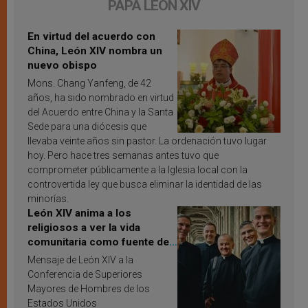
PAPA LEÓN XIV
En virtud del acuerdo con
China, León XIV nombra un
nuevo obispo
Mons. Chang Yanfeng, de 42
años, ha sido nombrado en virtud
del Acuerdo entre China y la Santa
Sede para una diócesis que
llevaba veinte años sin pastor. La ordenación tuvo lugar
hoy. Pero hace tres semanas antes tuvo que
comprometer públicamente a la Iglesia local con la
controvertida ley que busca eliminar la identidad de las
minorías.
León XIV anima a los
religiosos a ver la vida
comunitaria como fuente de
inspiración y santificación
Mensaje de León XIV a la
Conferencia de Superiores
Mayores de Hombres de los
Estados Unidos