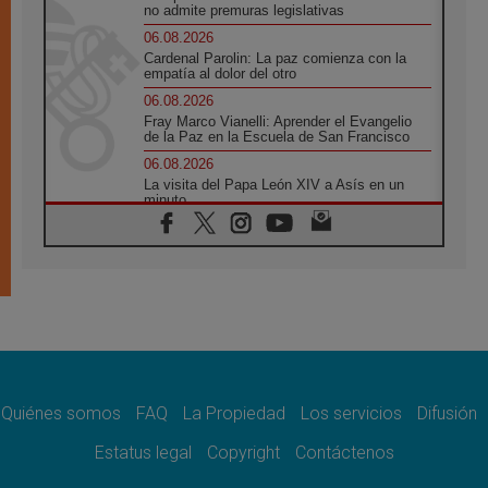
no admite premuras legislativas
06.08.2026
Cardenal Parolin: La paz comienza con la
empatía al dolor del otro
06.08.2026
Fray Marco Vianelli: Aprender el Evangelio
de la Paz en la Escuela de San Francisco
06.08.2026
La visita del Papa León XIV a Asís en un
minuto
06.08.2026
El agradecimiento de los jóvenes al Papa:
«Hoy nos sentimos Iglesia»
06.08.2026
Líbano: Reanudan los coloquios en Roma en
medio de tensiones y ataques en el sur del
país
06.08.2026
Hiroshima y Nagasaki, 81 años después.
Comienzan "Diez Días Oración por la Paz"
Quiénes somos
FAQ
La Propiedad
Los servicios
Difusión
06.08.2026
Estatus legal
Copyright
Contáctenos
Pizzaballa en Asís: los cristianos quieren
paz