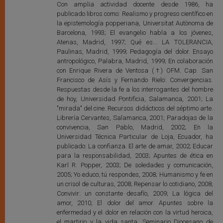
Con amplia actividad docente desde 1986, ha
publicado libros como: Realismo y progreso científico en
la epistemología popperiana, Universitat Autònoma de
Barcelona, 1993; El evangelio habla a los jóvenes,
Atenas, Madrid, 1997; Qué es... LA TOLERANCIA,
Paulinas, Madrid, 1999; Pedagogía del dolor. Ensayo
antropológico, Palabra, Madrid, 1999; En colaboración
con Enrique Rivera de Ventosa (†) OFM. Cap. San
Francisco de Asís y Fernando Rielo: Convergencias.
Respuestas desde la fe a los interrogantes del hombre
de hoy, Universidad Pontificia, Salamanca, 2001; La
"mirada" del cine. Recursos didácticos del séptimo arte.
Librería Cervantes, Salamanca, 2001; Paradojas de la
convivencia, San Pablo, Madrid, 2002; En la
Universidad Técnica Particular de Loja, Ecuador, ha
publicado: La confianza. El arte de amar, 2002; Educar
para la responsabilidad, 2003; Apuntes de ética en
Karl R. Popper, 2003; De soledades y comunicación,
2005; Yo educo; tú respondes, 2008; Humanismo y fe en
un crisol de culturas, 2008; Repensar lo cotidiano, 2008;
Convivir: un constante desafío, 2009; La lógica del
amor, 2010; El dolor del amor. Apuntes sobre la
enfermedad y el dolor en relación con la virtud heroica,
el martirio y la vida santa. Seminario Diocesano de