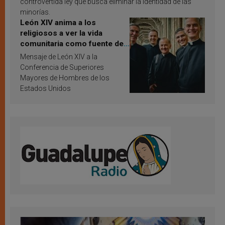
controvertida ley que busca eliminar la identidad de las
minorías.
León XIV anima a los
religiosos a ver la vida
comunitaria como fuente de
inspiración y santificación
Mensaje de León XIV a la
Conferencia de Superiores
Mayores de Hombres de los
Estados Unidos