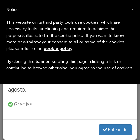
ES
Notice
×
x
Aviso importante
This website or its third party tools use cookies, which are
necessary to its functioning and required to achieve the
Del 27 de julio al 7 de agosto haremos la pausa
purposes illustrated in the cookie policy. If you want to know
anual, aprovechando que en el periodo de verano
more or withdraw your consent to all or some of the cookies,
please refer to the
cookie policy
.
se generan menos informaciones y también el
consumo de las mismas disminuye.
By closing this banner, scrolling this page, clicking a link or
continuing to browse otherwise, you agree to the use of cookies.
Retomamos el trabajo ordinario de las ediciones
en inglés y español de ZENIT el lunes 10 de
agosto.
Gracias.
Entendido