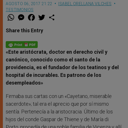
AGOSTO 06, 2017 21:22
ISABEL ORELLANA VILCHES
TESTIMONIOS
W
M
F
T
S
h
e
a
w
h
a
s
c
i
a
t
s
e
t
r
Share this Entry
s
e
b
t
e
A
n
o
e
p
g
o
r
p
e
k
r
«Este aristócrata, doctor en derecho civil y
canónico, conocido como el santo de la
providencia, es el fundador de los teatinos y del
hospital de incurables. Es patrono de los
desempleados»
Firmaba sus cartas con un «Cayetano, miserable
sacerdote»; tal era el aprecio que por sí mismo
sentía. Pertenecía a la aristocracia. Último de los
hijos del conde Gaspar de Thiene y de María di
Porto, procedía de una noble familia de Vicenza y allí