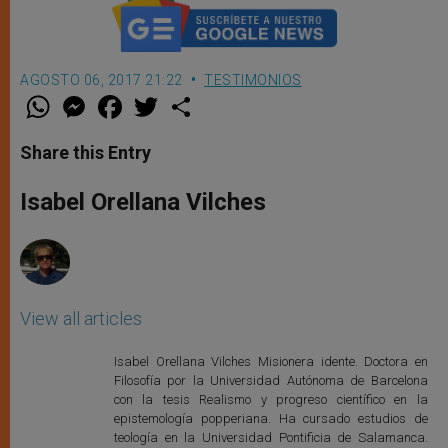
AGOSTO 06, 2017 21:22
TESTIMONIOS
W
M
F
T
S
h
e
a
w
h
a
s
c
i
a
t
s
e
t
r
Share this Entry
s
e
b
t
e
A
n
o
e
p
g
o
r
Isabel Orellana Vilches
p
e
k
r
View all articles
Isabel Orellana Vilches Misionera idente. Doctora en
Filosofía por la Universidad Autónoma de Barcelona
con la tesis Realismo y progreso científico en la
epistemología popperiana. Ha cursado estudios de
teología en la Universidad Pontificia de Salamanca.