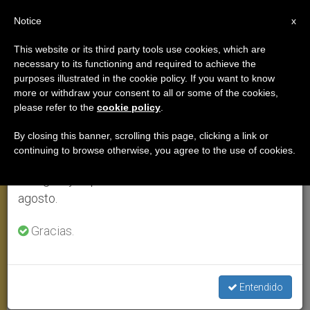
ES
Notice
×
x
Aviso importante
This website or its third party tools use cookies, which are
necessary to its functioning and required to achieve the
Del 27 de julio al 7 de agosto haremos la pausa
,
AUDIENCIA GENERAL
PAPAS
purposes illustrated in the cookie policy. If you want to know
anual, aprovechando que en el periodo de verano
more or withdraw your consent to all or some of the cookies,
please refer to the
cookie policy
.
se generan menos informaciones y también el
consumo de las mismas disminuye.
By closing this banner, scrolling this page, clicking a link or
continuing to browse otherwise, you agree to the use of cookies.
Retomamos el trabajo ordinario de las ediciones
en inglés y español de ZENIT el lunes 10 de
agosto.
Gracias.
Mons. Yoannis Lahzi Gaid, 09/08/2017, CTV
Entendido
Siria, Tierra Santa, Oriente