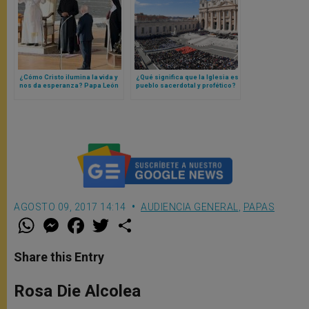
¿Cómo Cristo ilumina la vida y
¿Qué significa que la Iglesia es
nos da esperanza? Papa León
pueblo sacerdotal y profético?
XIV responde con una
Papa León XIV lo explica
catequesis
AGOSTO 09, 2017 14:14
AUDIENCIA GENERAL
,
PAPAS
W
M
F
T
S
h
e
a
w
h
a
s
c
i
a
t
s
e
t
r
Share this Entry
s
e
b
t
e
A
n
o
e
p
g
o
r
Rosa Die Alcolea
p
e
k
r