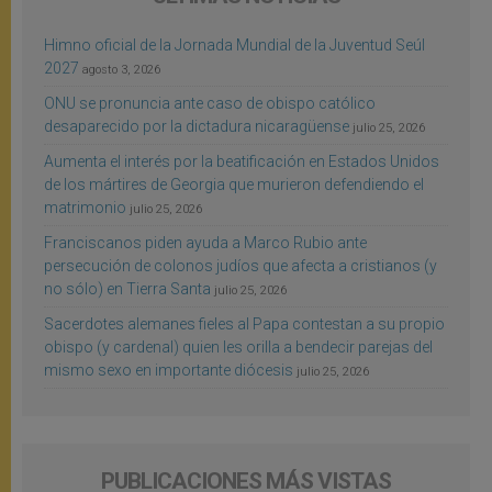
Himno oficial de la Jornada Mundial de la Juventud Seúl
2027
agosto 3, 2026
ONU se pronuncia ante caso de obispo católico
desaparecido por la dictadura nicaragüense
julio 25, 2026
Aumenta el interés por la beatificación en Estados Unidos
de los mártires de Georgia que murieron defendiendo el
matrimonio
julio 25, 2026
Franciscanos piden ayuda a Marco Rubio ante
persecución de colonos judíos que afecta a cristianos (y
no sólo) en Tierra Santa
julio 25, 2026
Sacerdotes alemanes fieles al Papa contestan a su propio
obispo (y cardenal) quien les orilla a bendecir parejas del
mismo sexo en importante diócesis
julio 25, 2026
PUBLICACIONES MÁS VISTAS