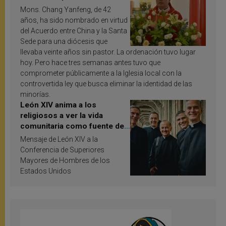
Mons. Chang Yanfeng, de 42
años, ha sido nombrado en virtud
del Acuerdo entre China y la Santa
Sede para una diócesis que
llevaba veinte años sin pastor. La ordenación tuvo lugar
hoy. Pero hace tres semanas antes tuvo que
comprometer públicamente a la Iglesia local con la
controvertida ley que busca eliminar la identidad de las
minorías.
León XIV anima a los
religiosos a ver la vida
comunitaria como fuente de
inspiración y santificación
Mensaje de León XIV a la
Conferencia de Superiores
Mayores de Hombres de los
Estados Unidos