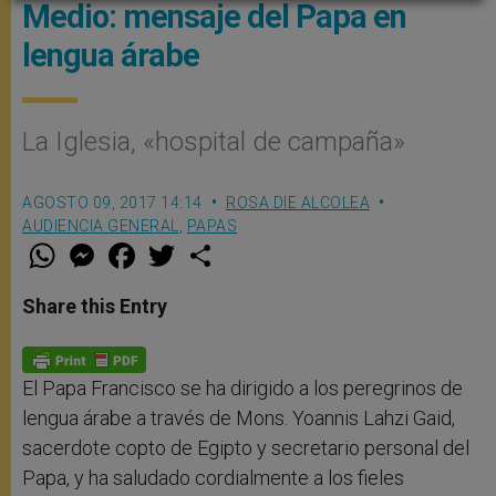
Medio: mensaje del Papa en
lengua árabe
La Iglesia, «hospital de campaña»
AGOSTO 09, 2017 14:14
ROSA DIE ALCOLEA
AUDIENCIA GENERAL
,
PAPAS
W
M
F
T
S
h
e
a
w
h
a
s
c
i
a
t
s
e
t
r
Share this Entry
s
e
b
t
e
A
n
o
e
p
g
o
r
p
e
k
r
El Papa Francisco se ha dirigido a los peregrinos de
lengua árabe a través de Mons. Yoannis Lahzi Gaid,
sacerdote copto de Egipto y secretario personal del
Papa, y ha saludado cordialmente a los fieles