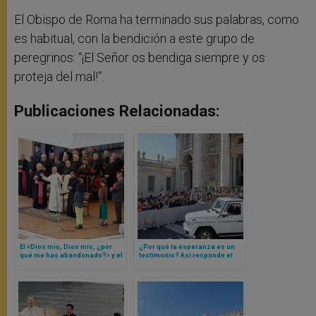
El Obispo de Roma ha terminado sus palabras, como
es habitual, con la bendición a este grupo de
peregrinos: “¡El Señor os bendiga siempre y os
proteja del mal!”.
Publicaciones Relacionadas:
El «Dios mío, Dios mío, ¿por
¿Por qué la esperanza es un
qué me has abandonado?» y el
testimonio? Así responde el
grito de Jesús antes de morir
Papa León XIV con el ejemplo
explicados por Papa León XIV
de un beato africano