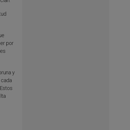
clan.
tud
ue
cer por
nes
bruna y
n cada
 Estos
lta