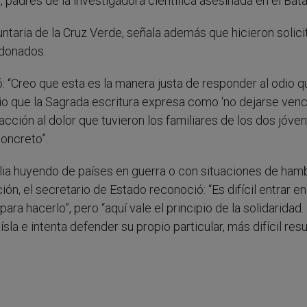
 padres de la investigadora científica asesinada en el Bata
untaria de la Cruz Verde, señala además que hicieron solici
 donados.
ó: “Creo que esta es la manera justa de responder al odio q
ipio que la Sagrada escritura expresa como ‘no dejarse ven
reacción al dolor que tuvieron los familiares de los dos jóve
oncreto”.
alia huyendo de países en guerra o con situaciones de ham
ión, el secretario de Estado reconoció: “Es difícil entrar e
ara hacerlo”, pero “aquí vale el principio de la solidaridad.
a e intenta defender su propio particular, más difícil resu