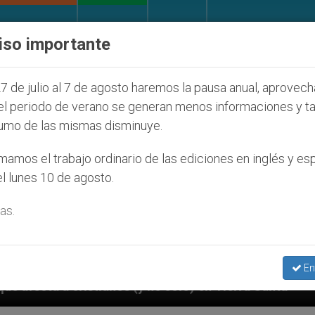
IGLESIA Y MUNDO
DOCUMENTOS
DONATIVOS
iso importante
7 de julio al 7 de agosto haremos la pausa anual, aprovec
el periodo de verano se generan menos informaciones y t
umo de las mismas disminuye.
amos el trabajo ordinario de las ediciones en inglés y es
l lunes 10 de agosto.
as.
En
 sólo) en Tierra Santa
Sacerdotes alemanes fiel