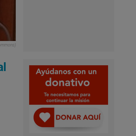
 Commons)
al