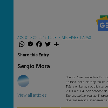
AGOSTO 29, 2017 12:53
ARCHIVES
,
PAPAS
W
M
F
T
S
h
e
a
w
h
a
s
c
i
a
t
s
e
t
r
Share this Entry
s
e
b
t
e
A
n
o
e
p
g
o
r
Sergio Mora
p
e
k
r
Buenos Aires, Argentina Estudi
italiano para extranjeros en e
Estera
en Italia, y publicista d
2000 a 2004, colaborador de
View all articles
Expreso Latino
, realizó 41 pr
diversos medios latinoamerica