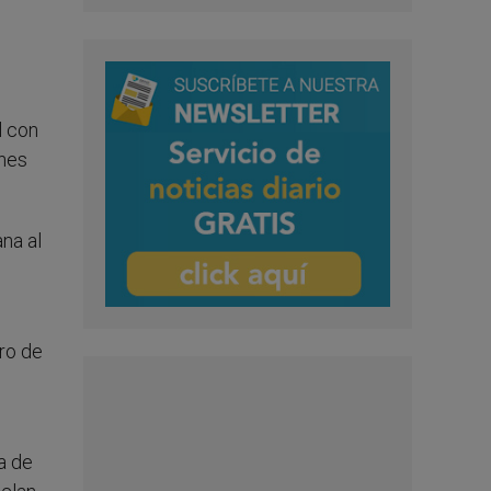
l con
enes
na al
ero de
a de