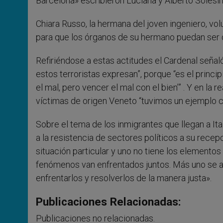
Barcelona» escribieron Luciana y Alberto Solesin,
Chiara Russo, la hermana del joven ingeniero, vol
para que los órganos de su hermano puedan ser
Refiriéndose a estas actitudes el Cardenal señal
estos terroristas expresan”, porque “es el princ
el mal, pero vencer el mal con el bien’” . Y en la 
víctimas de origen Veneto “tuvimos un ejemplo c
Sobre el tema de los inmigrantes que llegan a It
a la resistencia de sectores políticos a su recepc
situación particular y uno no tiene los elementos p
fenómenos van enfrentados juntos. Más uno se aísl
enfrentarlos y resolverlos de la manera justa».
Publicaciones Relacionadas:
Publicaciones no relacionadas.