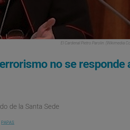
El Cardenal Pietro Parolin. (Wikimedia
 terrorismo no se responde 
ado de la Santa Sede
,
PAPAS