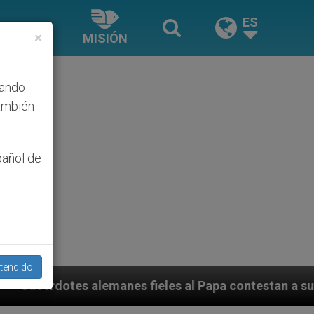
ES
×
MISIÓN
hando
ambién
pañol de
tendido
es al Papa contestan a su propio obispo (y cardenal) 