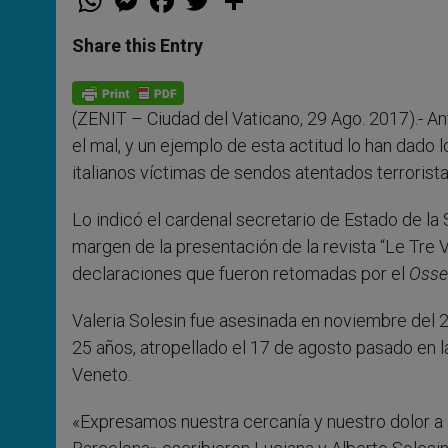
h
e
a
w
h
a
s
c
i
a
t
s
e
t
r
Share this Entry
s
e
b
t
e
A
n
o
e
p
g
o
r
p
e
k
(ZENIT – Ciudad del Vaticano, 29 Ago. 2017).- Ant
r
el mal, y un ejemplo de esta actitud lo han dado 
italianos víctimas de sendos atentados terrorista
Lo indicó el cardenal secretario de Estado de la 
margen de la presentación de la revista “Le Tre 
declaraciones que fueron retomadas por el
Osse
Valeria Solesin fue asesinada en noviembre del 2
25 años, atropellado el 17 de agosto pasado en l
Veneto.
«Expresamos nuestra cercanía y nuestro dolor a l