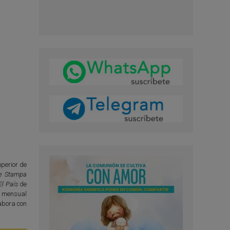
perior de
e Stampa
El País
de
l mensual
abora con