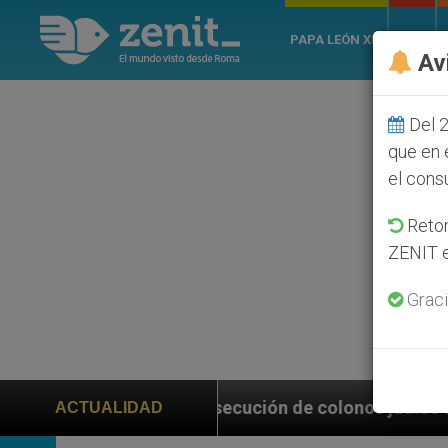
PAPA LEÓN XIV
ROMA
Av
Del 2
que en 
el cons
Retom
ZENIT e
Graci
ución de colonos judíos que afecta a cristianos (y no
ACTUALIDAD