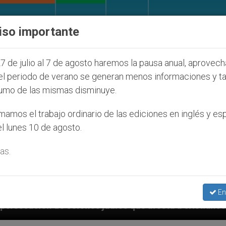
IGLESIA Y MUNDO
DOCUMENTOS
DONATIVOS
iso importante
7 de julio al 7 de agosto haremos la pausa anual, aprovec
el periodo de verano se generan menos informaciones y t
umo de las mismas disminuye.
amos el trabajo ordinario de las ediciones en inglés y es
l lunes 10 de agosto.
as.
En
 que afecta a cristianos (y no sólo) en Tierra Santa