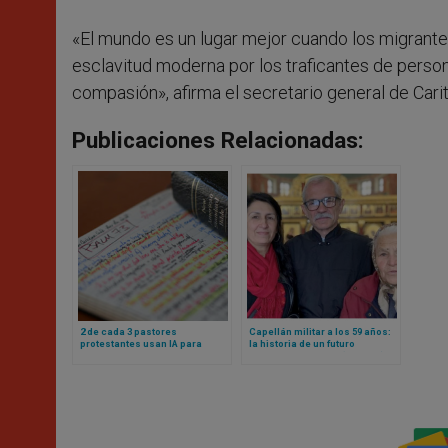
«El mundo es un lugar mejor cuando los migrante
esclavitud moderna por los traficantes de person
compasión», afirma el secretario general de Carita
Publicaciones Relacionadas:
2 de cada 3 pastores
Capellán militar a los 59 años:
protestantes usan IA para
la historia de un futuro
preparar sermones: estas, y
sacerdote católico (casado) en
otras, revelaciones de un
Ucrania
nuevo estudio