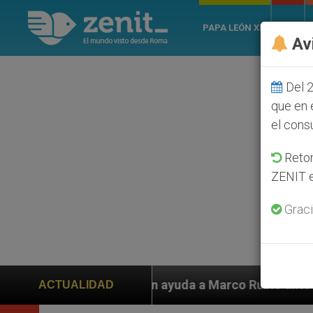
PAPA LEÓN XIV
ROMA
Av
Del 2
que en 
el cons
Retom
ZENIT e
Graci
yuda a Marco Rubio ante persecución de colonos judíos
ACTUALIDAD