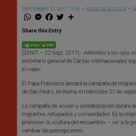
SEPTIEMBRE 22, 2017 19:56
ROSA DIE ALCOLEA
P
W
M
F
T
S
h
e
a
w
h
a
s
c
i
a
t
s
e
t
r
Share this Entry
s
e
b
t
e
A
n
o
e
p
g
o
r
p
e
k
(ZENIT – 22 Sept. 2017).- «Mírenlos a los ojos, 
r
secretario general de Caritas Internacionales e
el viaje».
El Papa Francisco lanzará la campaña de migració
de San Pedro, en Roma, el miércoles 27 de sept
La campaña de acción y sensibilización durará d
migrantes, refugiados y comunidades. Es la resp
promover la «cultura del encuentro» – ver a la 
cambiar las percepciones.