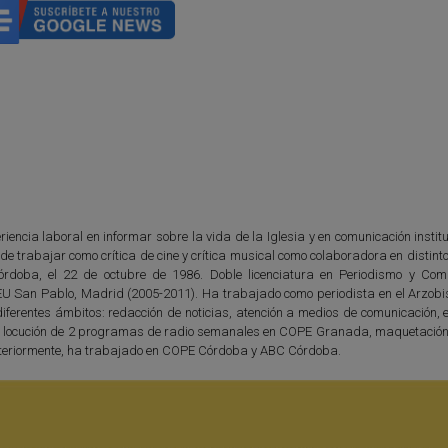
iencia laboral en informar sobre la vida de la Iglesia y en comunicación instit
e trabajar como crítica de cine y crítica musical como colaboradora en distin
órdoba, el 22 de octubre de 1986. Doble licenciatura en Periodismo y Com
EU San Pablo, Madrid (2005-2011). Ha trabajado como periodista en el Arzob
ferentes ámbitos: redacción de noticias, atención a medios de comunicación, e
n y locución de 2 programas de radio semanales en COPE Granada, maquetación 
. Anteriormente, ha trabajado en COPE Córdoba y ABC Córdoba.