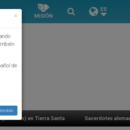
ES
×
MISIÓN
hando
ambién
pañol de
tendido
Sacerdotes alemanes fieles al Papa contestan a 