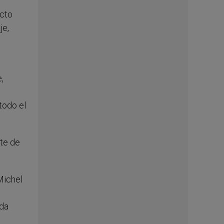
acto
je,
,
todo el
rte de
Michel
nda