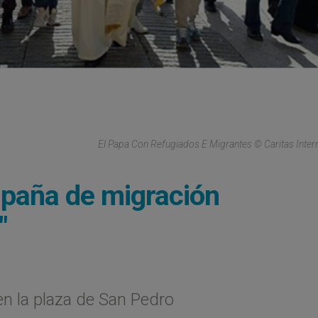
El Papa Con Refugiados E Migrantes © Caritas Intern
mpaña de migración
"
en la plaza de San Pedro