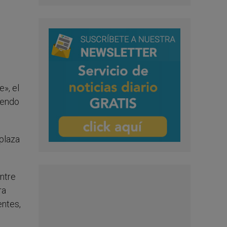
», el
iendo
 plaza
ntre
ra
entes,