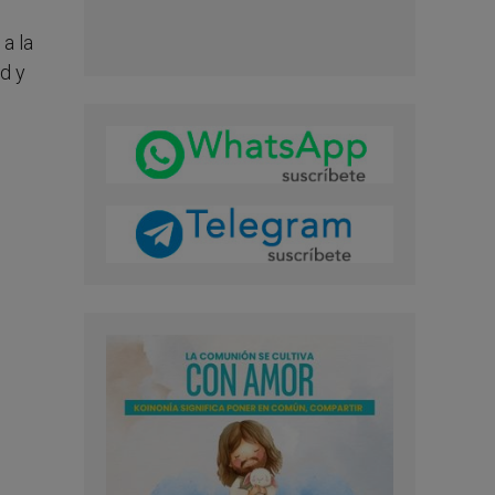
a la
d y