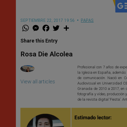
SEPTIEMBRE 22, 2017 19:56
PAPAS
W
M
F
T
S
h
e
a
w
h
a
s
c
i
a
t
s
e
t
r
Share this Entry
s
e
b
t
e
A
n
o
e
p
g
o
r
Rosa Die Alcolea
p
e
k
r
Profesional con 7 años de exper
la Iglesia en España, además d
de comunicación. Nació en C
View all articles
Audiovisual en Universidad C
Granada de 2010 a 2017, en di
fotografía y vídeo, producció
de la revista digital ‘Fiesta’