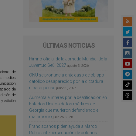
ÚLTIMAS NOTICIAS
Himno oficial de la Jornada Mundial de la
Juventud Seúl 2027
agosto 3, 2026
ucional de
ONU se pronuncia ante caso de obispo
tos medios
católico desaparecido por la dictadura
unicación
nicaragüense
julio 25, 2026
ispado de
dición de
Aumenta el interés por la beatificación en
y edición
Estados Unidos de los mártires de
Georgia que murieron defendiendo el
matrimonio
julio 25, 2026
Franciscanos piden ayuda a Marco
Rubio ante persecución de colonos