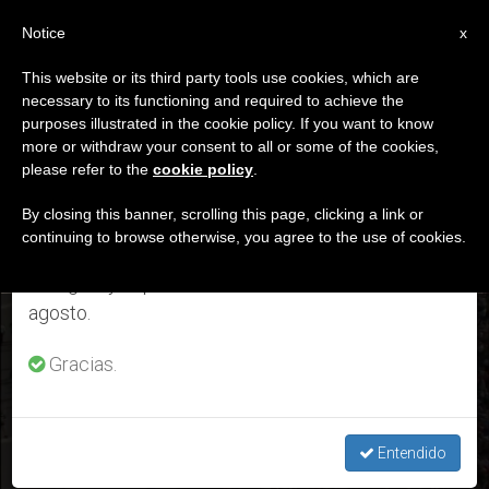
ES
Notice
×
x
Aviso importante
This website or its third party tools use cookies, which are
necessary to its functioning and required to achieve the
Del 27 de julio al 7 de agosto haremos la pausa
DÍA
purposes illustrated in the cookie policy. If you want to know
anual, aprovechando que en el periodo de verano
Septiembre 24th, 2017
more or withdraw your consent to all or some of the cookies,
please refer to the
cookie policy
.
se generan menos informaciones y también el
consumo de las mismas disminuye.
By closing this banner, scrolling this page, clicking a link or
continuing to browse otherwise, you agree to the use of cookies.
ÚLTIMAS NOTICIAS
Retomamos el trabajo ordinario de las ediciones
en inglés y español de ZENIT el lunes 10 de
agosto.
Ángelus: “Dios no excluye a nadie y quiere que cada uno
alcance su plenitud”
Gracias.
SEP 24, 2017 21:24
RAQUEL ANILLO
Entendido