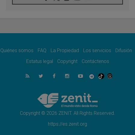
En Colombia, «la paz no se compra con una
firma»
08.08.2026
En Venezuela celebraron los 416 años del
Santo Cristo de La Grita
08.08.2026
El Papa: en Santa Ágata contemplamos la
victoria del amor sobre la muerte
Quiénes somos
FAQ
La Propiedad
Los servicios
Difusión
08.08.2026
León XIV visitará el Santuario de la Madre
Estatus legal
Copyright
Contáctenos
del Buen Consejo de Genazzano
07.08.2026
Filipinas: el Vicariato Apostólico de Calapán
se convierte en diócesis
07.08.2026
Honduras: Los desplazados invisibles de una
crisis olvidada
Copyright © 2026 ZENIT. All Rights Reserved.
https://es.zenit.org