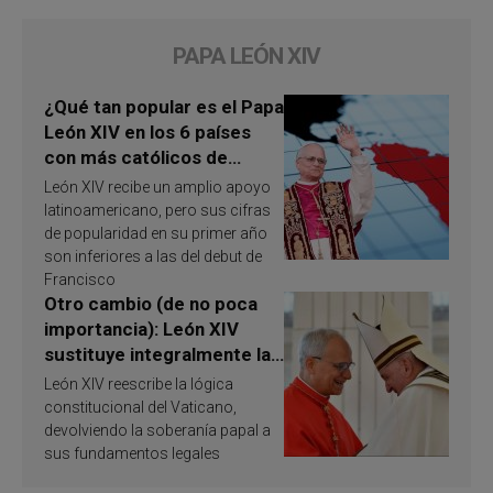
PAPA LEÓN XIV
¿Qué tan popular es el Papa
León XIV en los 6 países
con más católicos de
América Latina en 2026?
León XIV recibe un amplio apoyo
Publican resultados de
latinoamericano, pero sus cifras
investigación
de popularidad en su primer año
son inferiores a las del debut de
Francisco
Otro cambio (de no poca
importancia): León XIV
sustituye integralmente la
ley vaticana de Papa
León XIV reescribe la lógica
Francisco
constitucional del Vaticano,
devolviendo la soberanía papal a
sus fundamentos legales