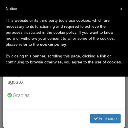
ES
Notice
×
x
Aviso importante
This website or its third party tools use cookies, which are
necessary to its functioning and required to achieve the
Del 27 de julio al 7 de agosto haremos la pausa
purposes illustrated in the cookie policy. If you want to know
anual, aprovechando que en el periodo de verano
more or withdraw your consent to all or some of the cookies,
please refer to the
cookie policy
.
se generan menos informaciones y también el
consumo de las mismas disminuye.
By closing this banner, scrolling this page, clicking a link or
continuing to browse otherwise, you agree to the use of cookies.
Retomamos el trabajo ordinario de las ediciones
en inglés y español de ZENIT el lunes 10 de
agosto.
Gracias.
Entendido