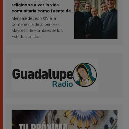
religiosos a ver la vida
comunitaria como fuente de
inspiración y santificación
Mensaje de León XIV a la
Conferencia de Superiores
Mayores de Hombres de los
Estados Unidos