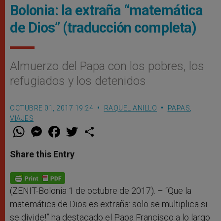
Bolonia: la extraña “matemática
de Dios” (traducción completa)
Almuerzo del Papa con los pobres, los
refugiados y los detenidos
OCTUBRE 01, 2017 19:24
RAQUEL ANILLO
PAPAS
,
VIAJES
W
M
F
T
S
h
e
a
w
h
a
s
c
i
a
t
s
e
t
r
Share this Entry
s
e
b
t
e
A
n
o
e
p
g
o
r
p
e
k
r
(ZENIT-Bolonia 1 de octubre de 2017). – “Que la
matemática de Dios es extraña: solo se multiplica si
se divide!” ha destacado el Papa Francisco a lo largo