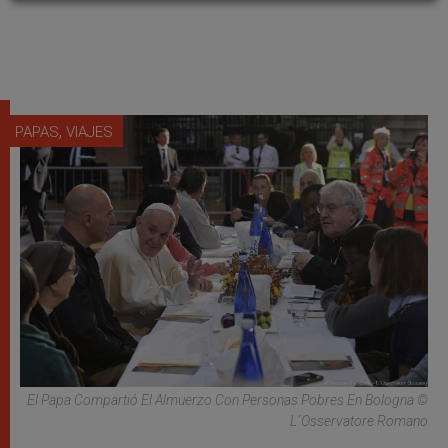
,
PAPAS
VIAJES
El Papa Compartió El Almuerzo Con Personas Pobres En Bologna ©
L´Osservatore Romano