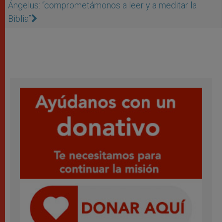
Ángelus: “comprometámonos a leer y a meditar la
Biblia”