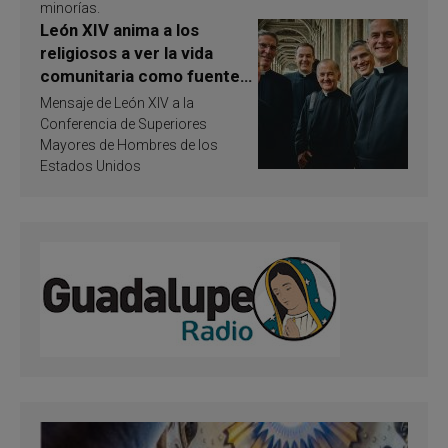
minorías.
León XIV anima a los
religiosos a ver la vida
comunitaria como fuente
de inspiración y
Mensaje de León XIV a la
santificación
Conferencia de Superiores
Mayores de Hombres de los
Estados Unidos