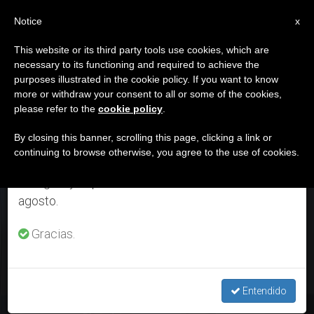
ES
Notice
×
x
Aviso importante
This website or its third party tools use cookies, which are
necessary to its functioning and required to achieve the
Del 27 de julio al 7 de agosto haremos la pausa
MES
purposes illustrated in the cookie policy. If you want to know
anual, aprovechando que en el periodo de verano
Noviembre, 2017
more or withdraw your consent to all or some of the cookies,
please refer to the
cookie policy
.
se generan menos informaciones y también el
consumo de las mismas disminuye.
By closing this banner, scrolling this page, clicking a link or
continuing to browse otherwise, you agree to the use of cookies.
ÚLTIMAS NOTICIAS
Retomamos el trabajo ordinario de las ediciones
en inglés y español de ZENIT el lunes 10 de
agosto.
Vídeo mensaje: "La Encíclica 'Laudato si’' es un llamado a
todos y cada uno"
Gracias.
NOV 30, 2017 18:48
ZENIT STAFF
Entendido