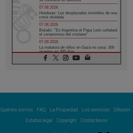
07.08.2026
Honduras: Los desplazados invisibles de una
crisis olvidada
07.08.2026
Bokalic: "En Argentina el Papa León señalará
el compromiso del cristiano"
07.08.2026
La matanza de niños en Gaza no cesa: 300
muertos en 300 días
07.08.2026
Tagle: La guerra desfigura el mundo, solo la
revelación de Dios lo transfigura
07.08.2026
Presentada la Trienal de Arte de las
Universidades Católicas: «Exercises in
Empathy»
07.08.2026
Fortunatus Nwachukwu: la comunicación
como misión al servicio del Evangelio
Quiénes somos
FAQ
La Propiedad
Los servicios
Difusión
07.08.2026
Estatus legal
Copyright
Contáctenos
SIGNIS 2026, dar voz a las religiosas en el
espacio público
07.08.2026