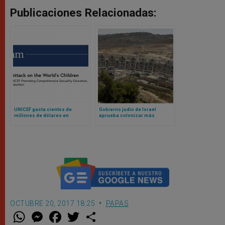
Publicaciones Relacionadas:
UNICEF gasta cientos de
Gobierno judío de Israel
millones de dólares en
aprueba colonizar más
promoción de contenido sexual
territorio palestino; obispos de
explícito, según investigación
Tierra Santa se oponen
OCTUBRE 20, 2017 18:25
PAPAS
W
M
F
T
S
h
e
a
w
h