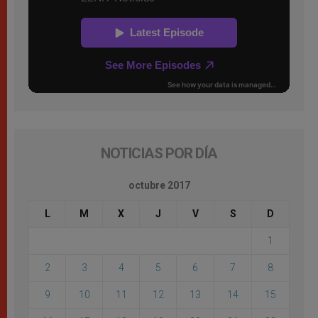
NOTICIAS POR DÍA
octubre 2017
L
M
X
J
V
S
D
1
2
3
4
5
6
7
8
9
10
11
12
13
14
15