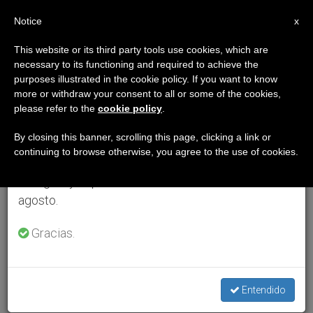
ES
Notice
×
x
Aviso importante
This website or its third party tools use cookies, which are
necessary to its functioning and required to achieve the
Del 27 de julio al 7 de agosto haremos la pausa
purposes illustrated in the cookie policy. If you want to know
anual, aprovechando que en el periodo de verano
more or withdraw your consent to all or some of the cookies,
please refer to the
cookie policy
.
se generan menos informaciones y también el
consumo de las mismas disminuye.
By closing this banner, scrolling this page, clicking a link or
continuing to browse otherwise, you agree to the use of cookies.
Retomamos el trabajo ordinario de las ediciones
en inglés y español de ZENIT el lunes 10 de
agosto.
Gracias.
Entendido