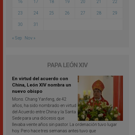
16
17
18
19
20
21
22
23
24
25
26
27
28
29
30
31
« Sep
Nov »
PAPA LEÓN XIV
En virtud del acuerdo con
China, León XIV nombra un
nuevo obispo
Mons. Chang Yanfeng, de 42
años, ha sido nombrado en virtud
del Acuerdo entre China y la Santa
Sede para una diócesis que
llevaba veinte años sin pastor. La ordenación tuvo lugar
hoy. Pero hace tres semanas antes tuvo que