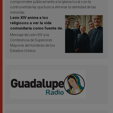
comprometer públicamente a la Iglesia local con la
controvertida ley que busca eliminar la identidad de las
minorías.
León XIV anima a los
religiosos a ver la vida
comunitaria como fuente de
inspiración y santificación
Mensaje de León XIV a la
Conferencia de Superiores
Mayores de Hombres de los
Estados Unidos