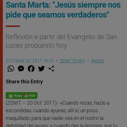
Santa Marta: "Jesús siempre nos
pide que seamos verdaderos"
Reflexión a partir del Evangelio de San
Lucas propuesto hoy
OCTUBRE 20, 2017 18:25
ZENIT STAFF
PAPAS
W
M
F
T
S
h
e
a
w
h
a
s
c
i
a
t
s
e
t
r
Share this Entry
s
e
b
t
e
A
n
o
e
p
g
o
r
p
e
k
r
(ZENIT – 20 Oct. 2017).- «Cuando rezas, hazlo a
escondidas; cuando ayunas, allí sí, un poco
maquillado, para que nadie vea en el rostro la
debilidad del ayuno; y cuando das la limosna, que tu