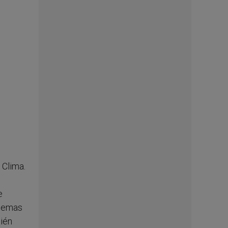
 Clima.
e
blemas
bién