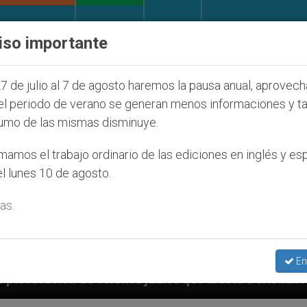
IGLESIA Y MUNDO
DOCUMENTOS
DONATIVOS
iso importante
7 de julio al 7 de agosto haremos la pausa anual, aprovec
el periodo de verano se generan menos informaciones y t
umo de las mismas disminuye.
amos el trabajo ordinario de las ediciones en inglés y es
l lunes 10 de agosto.
as.
En
os que afecta a cristianos (y no sólo) en Tierra Sant