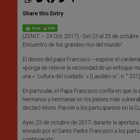
h
e
a
w
h
a
s
c
i
a
t
s
e
t
r
Share this Entry
s
e
b
t
e
A
n
o
e
p
g
o
r
p
e
k
(ZENIT – 24 Oct. 2017).- Del 23 al 25 de octubre
r
Encuentro de los grandes ríos del mundo”.
El deseo del papa Francisco –expone el cardena
«ponga de relieve la necesidad de un enfoque más
una » `cultura del cuidado´ » (Laudato si ‘, n. ° 231)
En particular, el Papa Francisco confía en que l
hermanos y hermanas en los países más vulnerab
declaró Mons. Parolin a los participantes en la C
Ayer, 23 de octubre de 2017, durante la apertura,
enviado por el Santo Padre Francisco a los parti
continuación.