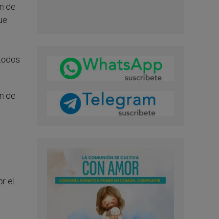
ón de
que
 todos
n de
r el