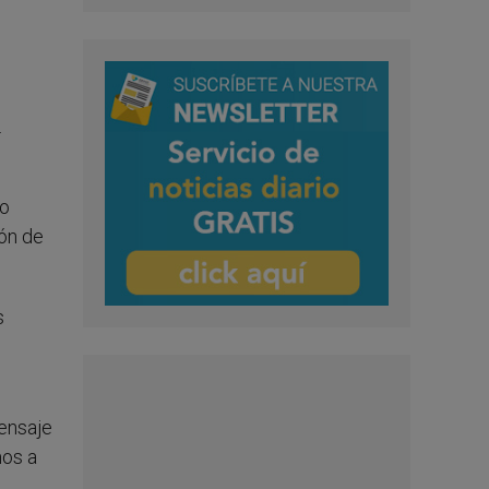
.
to
ión de
s
mensaje
mos a