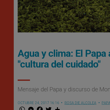
Agua y clima: El Papa
"cultura del cuidado"
Mensaje del Papa y discurso de Mon
OCTUBRE 24, 2017 16:16
ROSA DIE ALCOLEA
PAP
W
M
F
T
S