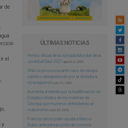
ar de
e
agua
ÚLTIMAS NOTICIAS
ercicio
Himno oficial de la Jornada Mundial de la
ir el
Juventud Seúl 2027
agosto 3, 2026
ONU se pronuncia ante caso de obispo
católico desaparecido por la dictadura
;
nicaragüense
julio 25, 2026
Aumenta el interés por la beatificación en
Estados Unidos de los mártires de
Georgia que murieron defendiendo el
jo,
matrimonio
julio 25, 2026
a
Franciscanos piden ayuda a Marco
 y
Rubio ante persecución de colonos