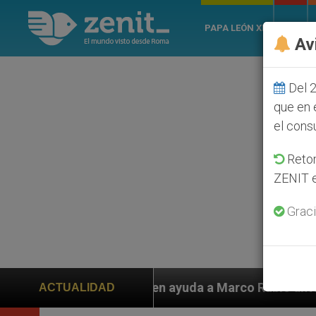
PAPA LEÓN XIV
ROMA
Av
Del 2
que en 
el cons
Retom
ZENIT e
Graci
 ayuda a Marco Rubio ante persecución de colonos judí
ACTUALIDAD