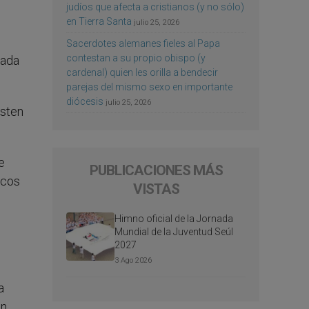
judíos que afecta a cristianos (y no sólo)
en Tierra Santa
julio 25, 2026
Sacerdotes alemanes fieles al Papa
contestan a su propio obispo (y
cada
cardenal) quien les orilla a bendecir
parejas del mismo sexo en importante
diócesis
julio 25, 2026
isten
e
PUBLICACIONES MÁS
icos
VISTAS
Himno oficial de la Jornada
Mundial de la Juventud Seúl
2027
3 Ago 2026
a
un