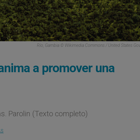
Río, Gambia © Wikimedia Commons / United States Go
 anima a promover una
s. Parolin (Texto completo)
AS