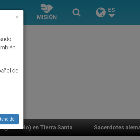
ES
×
MISIÓN
hando
ambién
pañol de
tendido
a
Sacerdotes alemanes fieles al Papa contestan 