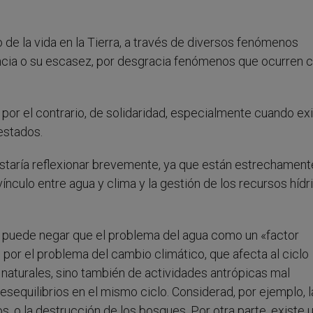
de la vida en la Tierra, a través de diversos fenómenos
ncia o su escasez, por desgracia fenómenos que ocurren 
 por el contrario, de solidaridad, especialmente cuando ex
estados.
taría reflexionar brevemente, ya que están estrechament
ínculo entre agua y clima y la gestión de los recursos hídr
se puede negar que el problema del agua como un «factor
 por el problema del cambio climático, que afecta al ciclo
aturales, sino también de actividades antrópicas mal
sequilibrios en el mismo ciclo. Considerad, por ejemplo, l
s, o la destrucción de los bosques. Por otra parte, existe 