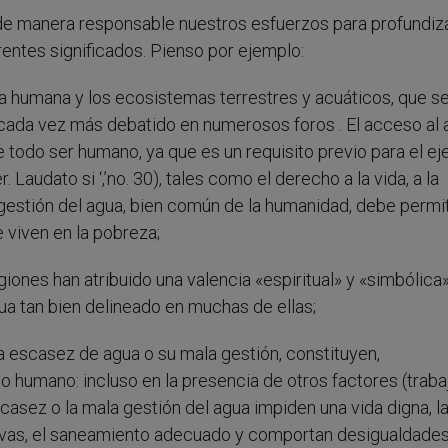
e manera responsable nuestros esfuerzos para profundiz
entes significados. Pienso por ejemplo:
a humana y los ecosistemas terrestres y acuáticos, que s
cada vez más debatido en numerosos foros . El acceso al 
 todo ser humano, ya que es un requisito previo para el ej
Laudato si ‘,’no. 30), tales como el derecho a la vida, a la
a gestión del agua, bien común de la humanidad, debe permit
viven en la pobreza;
iones han atribuido una valencia «espiritual» y «simbólica»
gua tan bien delineado en muchas de ellas;
La escasez de agua o su mala gestión, constituyen,
lo humano: incluso en la presencia de otros factores (traba
scasez o la mala gestión del agua impiden una vida digna, l
uctivas, el saneamiento adecuado y comportan desigualdades