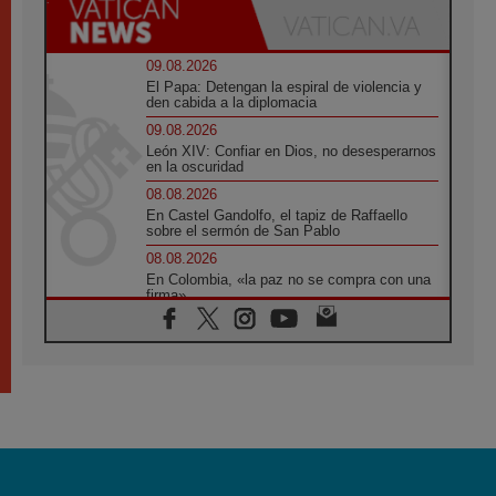
09.08.2026
El Papa: Detengan la espiral de violencia y
den cabida a la diplomacia
09.08.2026
León XIV: Confiar en Dios, no desesperarnos
en la oscuridad
08.08.2026
En Castel Gandolfo, el tapiz de Raffaello
sobre el sermón de San Pablo
08.08.2026
En Colombia, «la paz no se compra con una
firma»
08.08.2026
En Venezuela celebraron los 416 años del
Santo Cristo de La Grita
08.08.2026
El Papa: en Santa Ágata contemplamos la
victoria del amor sobre la muerte
08.08.2026
León XIV visitará el Santuario de la Madre
del Buen Consejo de Genazzano