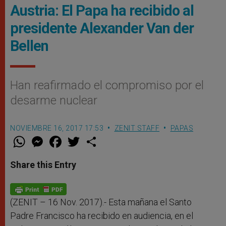
Austria: El Papa ha recibido al
presidente Alexander Van der
Bellen
Han reafirmado el compromiso por el
desarme nuclear
NOVIEMBRE 16, 2017 17:53
ZENIT STAFF
PAPAS
W
M
F
T
S
h
e
a
w
h
a
s
c
i
a
t
s
e
t
r
Share this Entry
s
e
b
t
e
A
n
o
e
p
g
o
r
p
e
k
r
(ZENIT – 16 Nov. 2017).- Esta mañana el Santo
Padre Francisco ha recibido en audiencia, en el