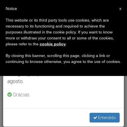
ES
Notice
×
x
Aviso importante
This website or its third party tools use cookies, which are
necessary to its functioning and required to achieve the
Del 27 de julio al 7 de agosto haremos la pausa
purposes illustrated in the cookie policy. If you want to know
anual, aprovechando que en el periodo de verano
more or withdraw your consent to all or some of the cookies,
please refer to the
cookie policy
.
se generan menos informaciones y también el
consumo de las mismas disminuye.
By closing this banner, scrolling this page, clicking a link or
continuing to browse otherwise, you agree to the use of cookies.
Retomamos el trabajo ordinario de las ediciones
en inglés y español de ZENIT el lunes 10 de
agosto.
Gracias.
Entendido