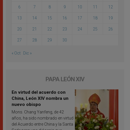
6
7
8
9
10
11
12
13
14
15
16
17
18
19
20
21
22
23
24
25
26
27
28
29
30
« Oct
Dic »
PAPA LEÓN XIV
En virtud del acuerdo con
China, León XIV nombra un
nuevo obispo
Mons. Chang Yanfeng, de 42
años, ha sido nombrado en virtud
del Acuerdo entre China y la Santa