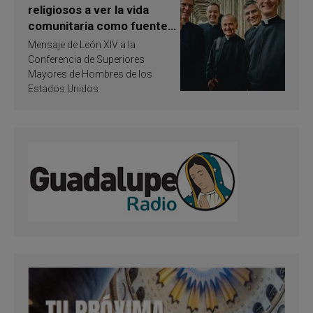
religiosos a ver la vida
comunitaria como fuente
de inspiración y
Mensaje de León XIV a la
santificación
Conferencia de Superiores
Mayores de Hombres de los
Estados Unidos