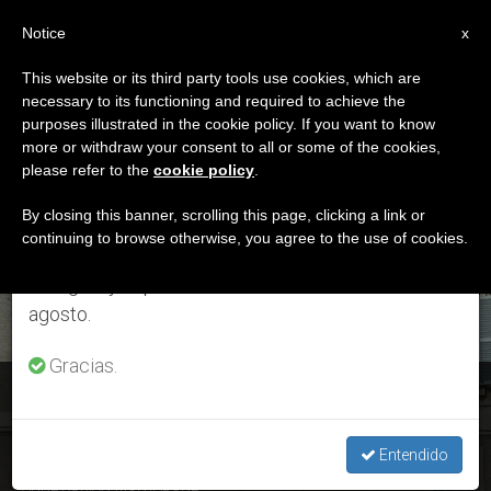
ES
Notice
×
x
Aviso importante
This website or its third party tools use cookies, which are
necessary to its functioning and required to achieve the
Del 27 de julio al 7 de agosto haremos la pausa
DÍA
purposes illustrated in the cookie policy. If you want to know
anual, aprovechando que en el periodo de verano
Noviembre 19th, 2017
more or withdraw your consent to all or some of the cookies,
please refer to the
cookie policy
.
se generan menos informaciones y también el
consumo de las mismas disminuye.
By closing this banner, scrolling this page, clicking a link or
continuing to browse otherwise, you agree to the use of cookies.
ÚLTIMAS NOTICIAS
Retomamos el trabajo ordinario de las ediciones
en inglés y español de ZENIT el lunes 10 de
agosto.
Gracias.
Ángelus: Llamada del Papa para el Oriente Medio
Entendido
NOV 19, 2017 19:15
ANNE KURIAN-MONTABONE