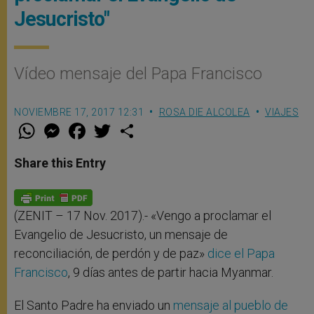
Jesucristo"
Vídeo mensaje del Papa Francisco
NOVIEMBRE 17, 2017 12:31
ROSA DIE ALCOLEA
VIAJES
W
M
F
T
S
h
e
a
w
h
a
s
c
i
a
t
s
e
t
r
Share this Entry
s
e
b
t
e
A
n
o
e
p
g
o
r
p
e
k
r
(ZENIT – 17 Nov. 2017).- «Vengo a proclamar el
Evangelio de Jesucristo, un mensaje de
reconciliación, de perdón y de paz»
dice el Papa
Francisco
, 9 días antes de partir hacia Myanmar.
El Santo Padre ha enviado un
mensaje al pueblo de