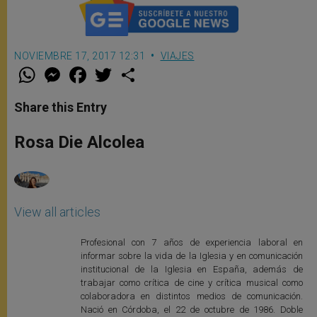
NOVIEMBRE 17, 2017 12:31
VIAJES
W
M
F
T
S
h
e
a
w
h
a
s
c
i
a
t
s
e
t
r
Share this Entry
s
e
b
t
e
A
n
o
e
p
g
o
r
Rosa Die Alcolea
p
e
k
r
View all articles
Profesional con 7 años de experiencia laboral en
informar sobre la vida de la Iglesia y en comunicación
institucional de la Iglesia en España, además de
trabajar como crítica de cine y crítica musical como
colaboradora en distintos medios de comunicación.
Nació en Córdoba, el 22 de octubre de 1986. Doble