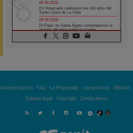
08.08.2026
En Venezuela celebraron los 416 años del
Santo Cristo de La Grita
08.08.2026
El Papa: en Santa Ágata contemplamos la
victoria del amor sobre la muerte
08.08.2026
León XIV visitará el Santuario de la Madre
del Buen Consejo de Genazzano
07.08.2026
Filipinas: el Vicariato Apostólico de Calapán
se convierte en diócesis
07.08.2026
Honduras: Los desplazados invisibles de una
crisis olvidada
Quiénes somos
FAQ
La Propiedad
Los servicios
Difusión
07.08.2026
Bokalic: "En Argentina el Papa León señalará
Estatus legal
Copyright
Contáctenos
el compromiso del cristiano"
07.08.2026
La matanza de niños en Gaza no cesa: 300
muertos en 300 días
07.08.2026
Tagle: La guerra desfigura el mundo, solo la
revelación de Dios lo transfigura