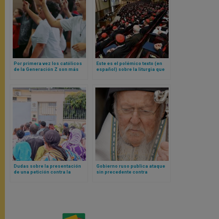
Por primera vez los católicos
Este es el polémico texto (en
de la Generación Z son más
español) sobre la liturgia que
numerosos que los
se entregó a los cardenales en
protestantes en Estados
el primer consistorio de León
Unidos
XIV
Dudas sobre la presentación
Gobierno ruso publica ataque
de una petición contra la
sin precedente contra
cúpula de la Conferencia
Patriarca de Constantinopla
Episcopal de Tanzania por
usando estos calificativos
parte de un grupo de católicos