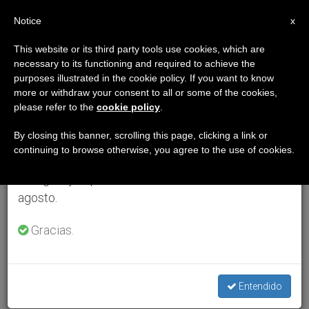
ES
Notice
×
x
Aviso importante
This website or its third party tools use cookies, which are
necessary to its functioning and required to achieve the
Del 27 de julio al 7 de agosto haremos la pausa
purposes illustrated in the cookie policy. If you want to know
anual, aprovechando que en el periodo de verano
more or withdraw your consent to all or some of the cookies,
please refer to the
cookie policy
.
se generan menos informaciones y también el
consumo de las mismas disminuye.
By closing this banner, scrolling this page, clicking a link or
continuing to browse otherwise, you agree to the use of cookies.
Retomamos el trabajo ordinario de las ediciones
en inglés y español de ZENIT el lunes 10 de
agosto.
Gracias.
Entendido