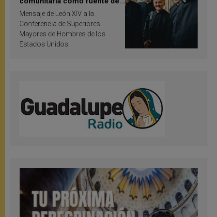
comunitaria como fuente de
inspiración y santificación
Mensaje de León XIV a la
Conferencia de Superiores
Mayores de Hombres de los
Estados Unidos