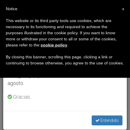
ES
Notice
×
x
Aviso importante
This website or its third party tools use cookies, which are
necessary to its functioning and required to achieve the
Del 27 de julio al 7 de agosto haremos la pausa
purposes illustrated in the cookie policy. If you want to know
anual, aprovechando que en el periodo de verano
more or withdraw your consent to all or some of the cookies,
please refer to the
cookie policy
.
se generan menos informaciones y también el
consumo de las mismas disminuye.
By closing this banner, scrolling this page, clicking a link or
continuing to browse otherwise, you agree to the use of cookies.
Retomamos el trabajo ordinario de las ediciones
en inglés y español de ZENIT el lunes 10 de
agosto.
Gracias.
Entendido