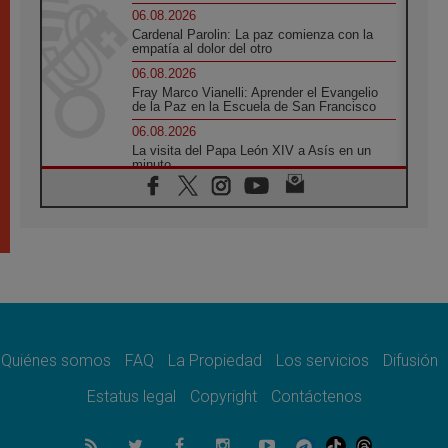
06.08.2026
Cardenal Parolin: La paz comienza con la
empatía al dolor del otro
06.08.2026
Fray Marco Vianelli: Aprender el Evangelio
de la Paz en la Escuela de San Francisco
06.08.2026
La visita del Papa León XIV a Asís en un
minuto
06.08.2026
El agradecimiento de los jóvenes al Papa:
«Hoy nos sentimos Iglesia»
06.08.2026
Líbano: Reanudan los coloquios en Roma en
medio de tensiones y ataques en el sur del
país
06.08.2026
Hiroshima y Nagasaki, 81 años después.
Comienzan "Diez Días Oración por la Paz"
Quiénes somos
FAQ
La Propiedad
Los servicios
Difusión
06.08.2026
Estatus legal
Copyright
Contáctenos
Pizzaballa en Asís: los cristianos quieren
paz
06.08.2026