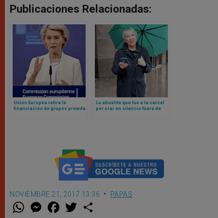
Publicaciones Relacionadas:
Unión Europea retira la
La abuelita que fue a la cárcel
financiación de grupos provida
por orar en silencio fuera de
una clínica de abortos
NOVIEMBRE 21, 2017 13:36
PAPAS
W
M
F
T
S
h
e
a
w
h