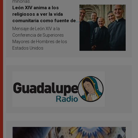
minorías.
León XIV anima a los
religiosos a ver la vida
comunitaria como fuente de
inspiración y santificación
Mensaje de León XIV a la
Conferencia de Superiores
Mayores de Hombres de los
Estados Unidos