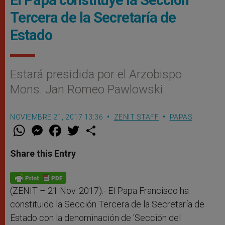
Tercera de la Secretaría de
Estado
Estará presidida por el Arzobispo
Mons. Jan Romeo Pawlowski
NOVIEMBRE 21, 2017 13:36
ZENIT STAFF
PAPAS
W
M
F
T
S
h
e
a
w
h
a
s
c
i
a
t
s
e
t
r
Share this Entry
s
e
b
t
e
A
n
o
e
p
g
o
r
p
e
k
r
(ZENIT – 21 Nov. 2017).- El Papa Francisco ha
constituido la Sección Tercera de la Secretaría de
Estado con la denominación de ‘Sección del