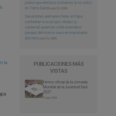
judíos que afecta a cristianos (y no sólo)
es
.
en Tierra Santa
julio 25, 2026
Sacerdotes alemanes fieles al Papa
contestan a su propio obispo (y
cardenal) quien les orilla a bendecir
parejas del mismo sexo en importante
diócesis
julio 25, 2026
n la
PUBLICACIONES MÁS
VISTAS
Himno oficial de la Jornada
Mundial de la Juventud Seúl
2027
apa
3 Ago 2026