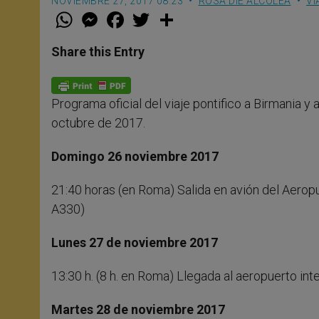
NOVIEMBRE 27, 2017 08:23
ROSA DIE ALCOLEA
VI
W
M
F
T
S
h
e
a
w
h
a
s
c
i
a
t
s
e
t
r
Share this Entry
s
e
b
t
e
A
n
o
e
p
g
o
r
p
e
k
Programa oficial del viaje pontifico a Birmania 
r
octubre de 2017.
Domingo 26 noviembre 2017
21:40 horas (en Roma) Salida en avión del Aerop
A330)
Lunes 27 de noviembre 2017
13:30 h. (8 h. en Roma) Llegada al aeropuerto int
Martes 28 de noviembre 2017