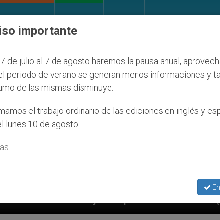
IGLESIA Y MUNDO
DOCUMENTOS
DONATIVOS
iso importante
7 de julio al 7 de agosto haremos la pausa anual, aprovec
el periodo de verano se generan menos informaciones y t
umo de las mismas disminuye.
amos el trabajo ordinario de las ediciones en inglés y es
l lunes 10 de agosto.
as.
En
 que afecta a cristianos (y no sólo) en Tierra Santa