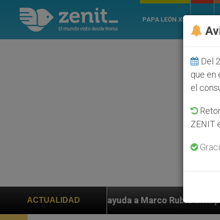
PAPA LEÓN XIV
ROMA
Av
Del 2
que en 
el cons
Retom
ZENIT e
Graci
yuda a Marco Rubio ante persecución de colonos judíos
ACTUALIDAD