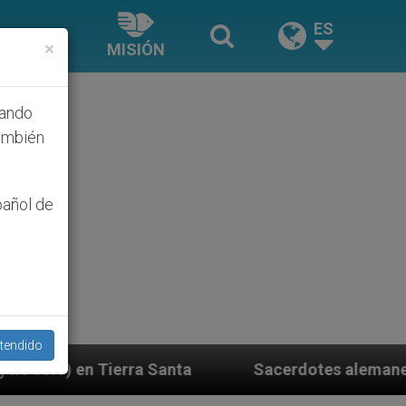
ES
×
MISIÓN
hando
ambién
pañol de
tendido
Sacerdotes alemanes fieles al Papa contestan a 