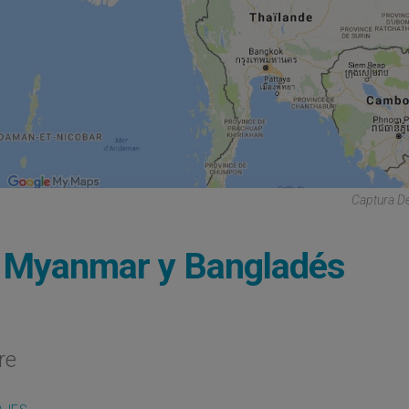
Captura De
n Myanmar y Bangladés
re