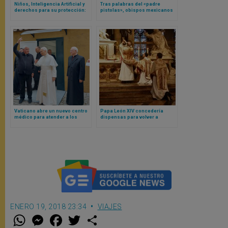
Niños, Inteligencia Artificial y
Tras palabras del «padre
derechos para su protección:
pistolas», obispos mexicanos
esto piensa el Papa León XIV
piden prudencia a los
sacerdotes
Vaticano abre un nuevo centro
Papa León XIV concedería
médico para atender a los
dispensas para volver a
pobres en plena Plaza de San
celebrar la misa en latín, según
Pedro
el Nuncio Pontificio en Reino
Unido
ENERO 19, 2018 23:34
VIAJES
W
M
F
T
S
h
e
a
w
h