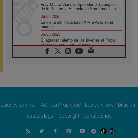
Fray Marco Vianelli: Aprender el Evangelio
de la Paz en la Escuela de San Francisco
06.08.2026
La visita del Papa León XIV a Asís en un
minuto
06.08.2026
El agradecimiento de los jóvenes al Papa:
«Hoy nos sentimos Iglesia»
06.08.2026
Líbano: Reanudan los coloquios en Roma en
medio de tensiones y ataques en el sur del
país
06.08.2026
Hiroshima y Nagasaki, 81 años después.
Comienzan "Diez Días Oración por la Paz"
06.08.2026
Pizzaballa en Asís: los cristianos quieren
paz
Quiénes somos
FAQ
La Propiedad
Los servicios
Difusión
06.08.2026
Estatus legal
Copyright
Contáctenos
Sturla: La visita de León XIV será una buena
noticia para todo el Uruguay
06.08.2026
León XIV: La revolución del Evangelio