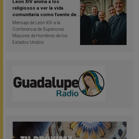
León XIV anima a los
religiosos a ver la vida
comunitaria como fuente de
inspiración y santificación
Mensaje de León XIV a la
Conferencia de Superiores
Mayores de Hombres de los
Estados Unidos