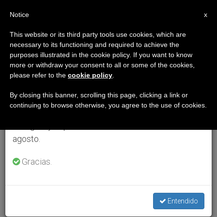
ES
Notice
×
x
Aviso importante
This website or its third party tools use cookies, which are
necessary to its functioning and required to achieve the
Del 27 de julio al 7 de agosto haremos la pausa
purposes illustrated in the cookie policy. If you want to know
anual, aprovechando que en el periodo de verano
more or withdraw your consent to all or some of the cookies,
please refer to the
cookie policy
.
se generan menos informaciones y también el
consumo de las mismas disminuye.
By closing this banner, scrolling this page, clicking a link or
continuing to browse otherwise, you agree to the use of cookies.
Retomamos el trabajo ordinario de las ediciones
en inglés y español de ZENIT el lunes 10 de
agosto.
Gracias.
Entendido