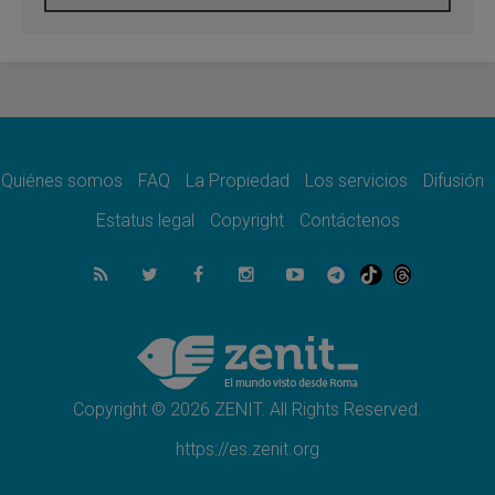
En Asís, León XIV invita a los jóvenes a
«construir la civilización del amor»
05.08.2026
El cardenal Parolin en México: Toda la
sociedad necesita el mensaje del Evangelio
05.08.2026
Santa María la Mayor, Makrickas: La gracia
de Dios desciende sobre el mundo
Quiénes somos
FAQ
La Propiedad
Los servicios
Difusión
05.08.2026
Cristianos y confucianos: Respeto y
Estatus legal
Copyright
Contáctenos
sabiduría para afrontar los urgentes desafíos
de hoy
05.08.2026
En marcha hacia Asís en nombre de San
Francisco, a la espera de León
05.08.2026
Venezuela, Padre Pagniello: "En medio del
dolor, una Iglesia que no se rinde"
Copyright © 2026 ZENIT. All Rights Reserved.
https://es.zenit.org