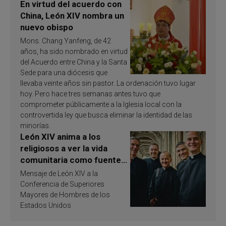
En virtud del acuerdo con
China, León XIV nombra un
nuevo obispo
Mons. Chang Yanfeng, de 42
años, ha sido nombrado en virtud
del Acuerdo entre China y la Santa
Sede para una diócesis que
llevaba veinte años sin pastor. La ordenación tuvo lugar
hoy. Pero hace tres semanas antes tuvo que
comprometer públicamente a la Iglesia local con la
controvertida ley que busca eliminar la identidad de las
minorías.
León XIV anima a los
religiosos a ver la vida
comunitaria como fuente
de inspiración y
Mensaje de León XIV a la
santificación
Conferencia de Superiores
Mayores de Hombres de los
Estados Unidos