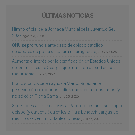
ÚLTIMAS NOTICIAS
Himno oficial de la Jornada Mundial de la Juventud Seúl
2027
agosto 3, 2026
ONU se pronuncia ante caso de obispo católico
desaparecido por la dictadura nicaragüense
julio 25, 2026
Aumenta el interés por la beatificación en Estados Unidos
de los mártires de Georgia que murieron defendiendo el
matrimonio
julio 25, 2026
Franciscanos piden ayuda a Marco Rubio ante
persecución de colonos judíos que afecta a cristianos (y
no sólo) en Tierra Santa
julio 25, 2026
Sacerdotes alemanes fieles al Papa contestan a su propio
obispo (y cardenal) quien les orilla a bendecir parejas del
mismo sexo en importante diócesis
julio 25, 2026