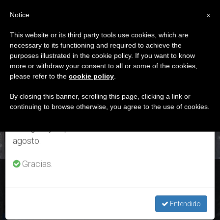
ES
Notice
×
x
Aviso importante
This website or its third party tools use cookies, which are
necessary to its functioning and required to achieve the
Del 27 de julio al 7 de agosto haremos la pausa
DÍA
purposes illustrated in the cookie policy. If you want to know
anual, aprovechando que en el periodo de verano
Enero 1st, 2018
more or withdraw your consent to all or some of the cookies,
please refer to the
cookie policy
.
se generan menos informaciones y también el
consumo de las mismas disminuye.
By closing this banner, scrolling this page, clicking a link or
continuing to browse otherwise, you agree to the use of cookies.
ÚLTIMAS NOTICIAS
Retomamos el trabajo ordinario de las ediciones
en inglés y español de ZENIT el lunes 10 de
agosto.
Gracias.
Ángelus: María intercede entre Jesús y los hombres
Entendido
JAN 01, 2018 13:14
RAQUEL ANILLO