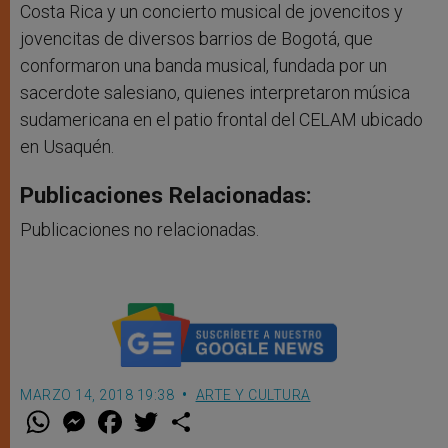
Costa Rica y un concierto musical de jovencitos y
jovencitas de diversos barrios de Bogotá, que
conformaron una banda musical, fundada por un
sacerdote salesiano, quienes interpretaron música
sudamericana en el patio frontal del CELAM ubicado
en Usaquén.
Publicaciones Relacionadas:
Publicaciones no relacionadas.
MARZO 14, 2018 19:38
ARTE Y CULTURA
W
M
F
T
S
h
e
a
w
h
a
s
c
i
a