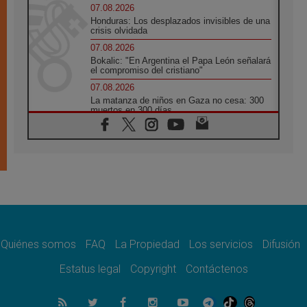
07.08.2026
Honduras: Los desplazados invisibles de una
crisis olvidada
07.08.2026
Bokalic: "En Argentina el Papa León señalará
el compromiso del cristiano"
07.08.2026
La matanza de niños en Gaza no cesa: 300
muertos en 300 días
07.08.2026
Tagle: La guerra desfigura el mundo, solo la
revelación de Dios lo transfigura
07.08.2026
Presentada la Trienal de Arte de las
Universidades Católicas: «Exercises in
Empathy»
07.08.2026
Fortunatus Nwachukwu: la comunicación
como misión al servicio del Evangelio
Quiénes somos
FAQ
La Propiedad
Los servicios
Difusión
07.08.2026
Estatus legal
Copyright
Contáctenos
SIGNIS 2026, dar voz a las religiosas en el
espacio público
07.08.2026