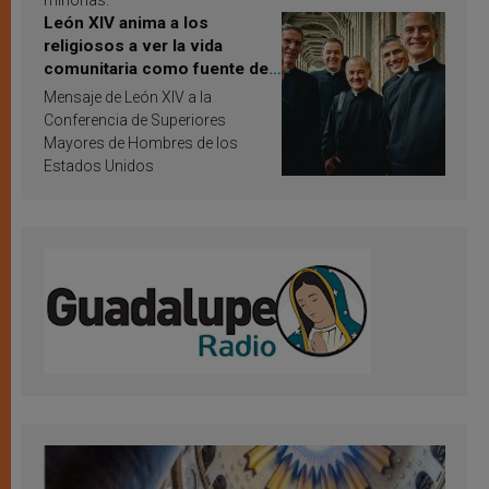
minorías.
León XIV anima a los
religiosos a ver la vida
comunitaria como fuente de
inspiración y santificación
Mensaje de León XIV a la
Conferencia de Superiores
Mayores de Hombres de los
Estados Unidos