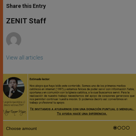
t
s
e
t
r
Share this Entry
s
e
b
t
e
A
n
o
e
p
g
o
r
ZENIT Staff
p
e
k
r
View all articles