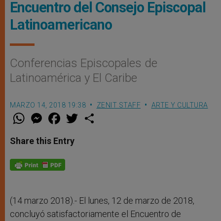
Encuentro del Consejo Episcopal
Latinoamericano
Conferencias Episcopales de
Latinoamérica y El Caribe
MARZO 14, 2018 19:38
ZENIT STAFF
ARTE Y CULTURA
W
M
F
T
S
h
e
a
w
h
a
s
c
i
a
t
s
e
t
r
Share this Entry
s
e
b
t
e
A
n
o
e
p
g
o
r
p
e
k
r
(14 marzo 2018).- El lunes, 12 de marzo de 2018,
concluyó satisfactoriamente el Encuentro de