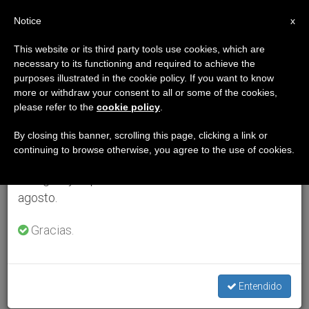
ES
Notice
×
x
Aviso importante
This website or its third party tools use cookies, which are
necessary to its functioning and required to achieve the
Del 27 de julio al 7 de agosto haremos la pausa
purposes illustrated in the cookie policy. If you want to know
anual, aprovechando que en el periodo de verano
more or withdraw your consent to all or some of the cookies,
please refer to the
cookie policy
.
se generan menos informaciones y también el
consumo de las mismas disminuye.
By closing this banner, scrolling this page, clicking a link or
continuing to browse otherwise, you agree to the use of cookies.
Retomamos el trabajo ordinario de las ediciones
en inglés y español de ZENIT el lunes 10 de
agosto.
Gracias.
Entendido