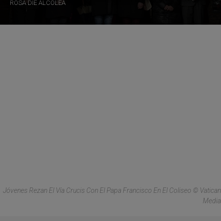
ROSA DIE ALCOLEA
Jóvenes Rezan El Vía Crucis Con El Papa Francisco En El Coliseo © Vatican
Media