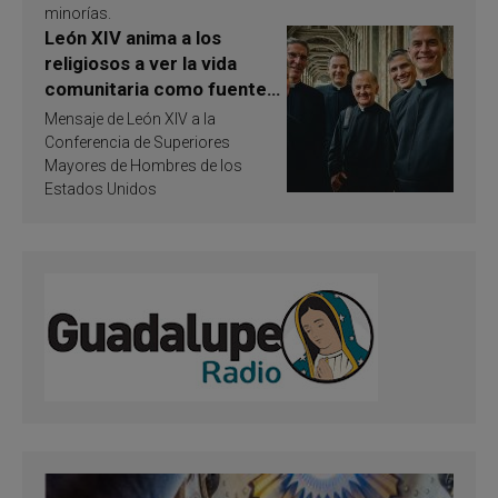
minorías.
León XIV anima a los
religiosos a ver la vida
comunitaria como fuente
de inspiración y
Mensaje de León XIV a la
santificación
Conferencia de Superiores
Mayores de Hombres de los
Estados Unidos