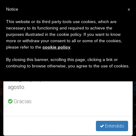
ES
Notice
×
x
Aviso importante
This website or its third party tools use cookies, which are
necessary to its functioning and required to achieve the
Del 27 de julio al 7 de agosto haremos la pausa
DÍA
purposes illustrated in the cookie policy. If you want to know
anual, aprovechando que en el periodo de verano
Marzo 30th, 2018
more or withdraw your consent to all or some of the cookies,
please refer to the
cookie policy
.
se generan menos informaciones y también el
consumo de las mismas disminuye.
By closing this banner, scrolling this page, clicking a link or
continuing to browse otherwise, you agree to the use of cookies.
ÚLTIMAS NOTICIAS
Retomamos el trabajo ordinario de las ediciones
en inglés y español de ZENIT el lunes 10 de
agosto.
Gracias.
Oración del Vía Crucis escrito por jóvenes: "Ver, encontrar y
rezar"
Entendido
MAR 30, 2018 23:41