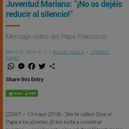
Juventud Mariana: “¡No os dejéis
reducir al silencio!”
Mensaje vídeo del Papa Francisco
MAYO 13, 2018 16:11
RAQUEL ANILLO
JÓVENES
,
PAPAS
W
M
F
T
S
h
e
a
w
h
a
s
c
i
a
t
s
e
t
r
Share this Entry
s
e
b
t
e
A
n
o
e
p
g
o
r
p
e
k
r
(ZENIT – 13 mayo 2018).- “¡No te calles! Dice el
Papa a los jóvenes. ¡Él los invita a «construir