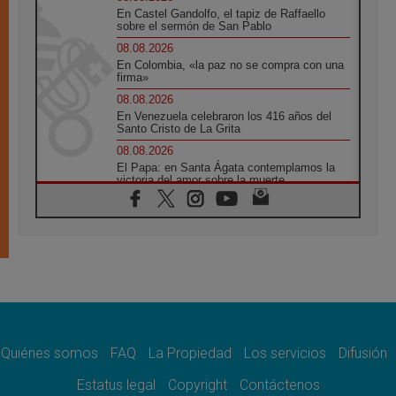
En Castel Gandolfo, el tapiz de Raffaello
sobre el sermón de San Pablo
08.08.2026
En Colombia, «la paz no se compra con una
firma»
08.08.2026
En Venezuela celebraron los 416 años del
Santo Cristo de La Grita
08.08.2026
El Papa: en Santa Ágata contemplamos la
victoria del amor sobre la muerte
08.08.2026
León XIV visitará el Santuario de la Madre
del Buen Consejo de Genazzano
07.08.2026
Filipinas: el Vicariato Apostólico de Calapán
se convierte en diócesis
07.08.2026
Honduras: Los desplazados invisibles de una
crisis olvidada
Quiénes somos
FAQ
La Propiedad
Los servicios
Difusión
07.08.2026
Bokalic: "En Argentina el Papa León señalará
Estatus legal
Copyright
Contáctenos
el compromiso del cristiano"