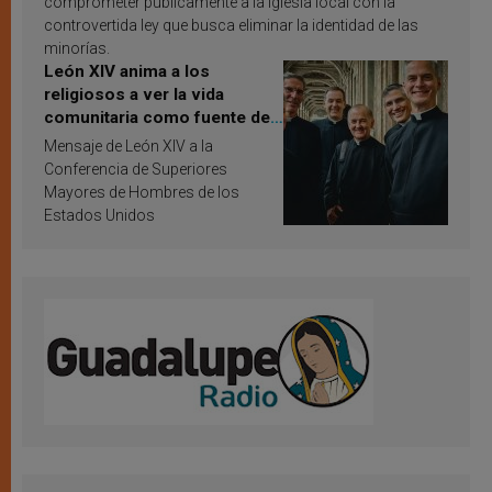
comprometer públicamente a la Iglesia local con la
controvertida ley que busca eliminar la identidad de las
minorías.
León XIV anima a los
religiosos a ver la vida
comunitaria como fuente de
inspiración y santificación
Mensaje de León XIV a la
Conferencia de Superiores
Mayores de Hombres de los
Estados Unidos