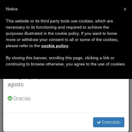
ES
Notice
×
x
Aviso importante
This website or its third party tools use cookies, which are
necessary to its functioning and required to achieve the
Del 27 de julio al 7 de agosto haremos la pausa
purposes illustrated in the cookie policy. If you want to know
anual, aprovechando que en el periodo de verano
more or withdraw your consent to all or some of the cookies,
please refer to the
cookie policy
.
se generan menos informaciones y también el
consumo de las mismas disminuye.
By closing this banner, scrolling this page, clicking a link or
continuing to browse otherwise, you agree to the use of cookies.
Retomamos el trabajo ordinario de las ediciones
en inglés y español de ZENIT el lunes 10 de
agosto.
Gracias.
Entendido