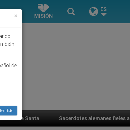
ES
×
MISIÓN
hando
ambién
pañol de
tendido
otes alemanes fieles al Papa contestan a su propio obi