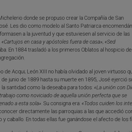
o Michelerio donde se propuso crear la Compañía de San
José. Les dio como modelo al Santo Patriarca encomendá
 formasen a la juventud y que estuviesen al servicio de las
…
«Cartujos en casa y apóstoles fuera de casa»
;
«Sed
ba. En 1884 trasladó a los primeros Oblatos al hospicio d
ngregación.
de Acqui; León XIII no había olvidado al joven virtuoso q
s de junio de 1889 hasta su muerte en 1895, José ejerció s
o la santidad como la deseaba para todos:
«La unión con Di
o trabajo como noviciado de aquella unión perfecta que se
enado a esta sola»
. Su consigna era:
«Todos cuiden los int
 conocer directamente las parroquias a las que accedió co
 y caballo. En todas ellas fue ganándose el afecto de los fi