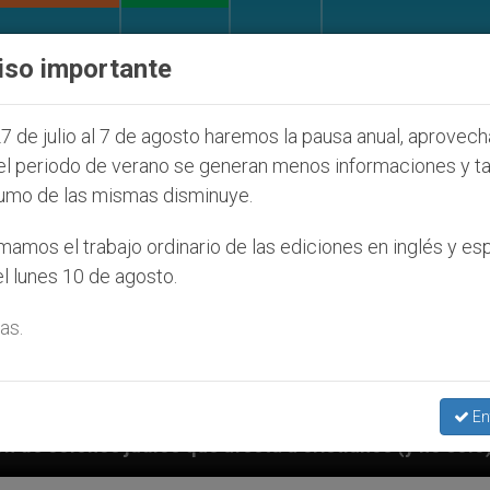
IGLESIA Y MUNDO
DOCUMENTOS
DONATIVOS
iso importante
7 de julio al 7 de agosto haremos la pausa anual, aprovec
el periodo de verano se generan menos informaciones y t
umo de las mismas disminuye.
amos el trabajo ordinario de las ediciones en inglés y es
l lunes 10 de agosto.
as.
En
 cristianos (y no sólo) en Tierra Santa
Sacerd