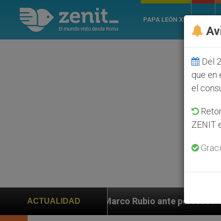
PAPA LEÓN XIV
ROMA
Av
Del 2
que en 
el cons
Retom
ZENIT e
Graci
Rubio ante persecución de colonos judíos que afecta a
ACTUALIDAD