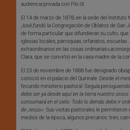
audiencia privada con Pío IX.
El 14 de marzo de 1878, en la sede del Institut
José,fundó la Congregación de Oblatos de San 
de forma particular que difundieran su culto, que
iglesias locales, parroquias, orfanatos, escuelas
extraordinarios en las cosas ordinarias»,
aconseja
Clara, que se convirtió en la casa madre de la co
El 23 de noviembre de 1888 fue designado obispo 
conoció en el palacio del Quirinale. Desde el me
fecundo ministerio pastoral. Seguía persiguiend
debe ser ya desde aquí en la tierra nuestro únic
consumará en el cielo. Todo lo demás debe ir ord
de Jesús».
Sus visitas pastorales le permitieron
medios de la época, algunos precarios: tren, carro