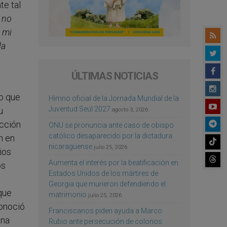
te tal
 no
 mi
la
ÚLTIMAS NOTICIAS
o que
Himno oficial de la Jornada Mundial de la
Juventud Seúl 2027
u
agosto 3, 2026
ección
ONU se pronuncia ante caso de obispo
católico desaparecido por la dictadura
n en
nicaragüense
julio 25, 2026
ios
Aumenta el interés por la beatificación en
os
Estados Unidos de los mártires de
Georgia que murieron defendiendo el
que
matrimonio
julio 25, 2026
conoció
Franciscanos piden ayuda a Marco
una
Rubio ante persecución de colonos