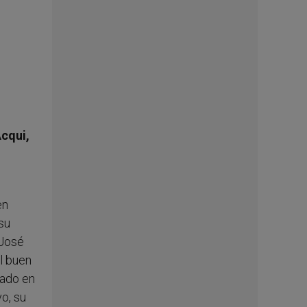
Acqui,
en
 su
 José
l buen
cado en
o, su