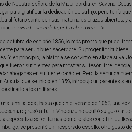
io de Nuestra Señora de la Misericordia, en Savona. Cosas
ar para gratificar la dedicación de su hijo, pero tenía que
a al futuro santo con sus maternales brazos abiertos, y al
emiante:
«¡Hazte sacerdote, entra al seminario!»
.
s de octubre de ese año 1856, lo más pronto que pudo, ingr
mente para ser un buen sacerdote. Su progenitor hubiese
. Y, en principio, la historia se convirtió en aliada suya. J
ue fueron suficientes para mostrar su tesón, inteligencia,
edar ahogadas en su fuerte carácter. Pero la segunda guer
Austria, que se inició en 1859, introdujo un paréntesis en
destinarlo a los militares.
na familia local, hasta que en el verano de 1862, una vez
iocesana, regresó a Turín. Vincenzo no ocultó su gozo ante
 a especializarse en temas comerciales con el fin de lleva
embargo, se presentó un inesperado escollo; otro gesto de