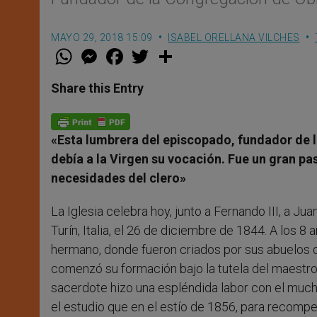
MAYO 29, 2018 15:09
ISABEL ORELLANA VILCHES
W
M
F
T
S
h
e
a
w
h
a
s
c
i
a
t
s
e
t
r
Share this Entry
s
e
b
t
e
A
n
o
e
p
g
o
r
p
e
k
«Esta lumbrera del episcopado, fundador de 
r
debía a la Virgen su vocación. Fue un gran pas
necesidades del clero»
La Iglesia celebra hoy, junto a Fernando III, a J
Turín, Italia, el 26 de diciembre de 1844. A los 8 
hermano, donde fueron criados por sus abuelos q
comenzó su formación bajo la tutela del maestro 
sacerdote hizo una espléndida labor con el much
el estudio que en el estío de 1856, para recompe