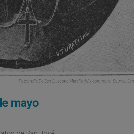
Fotografía De San Giuseppe Marello (Wikicommons- Source: Sc
 de mayo
latos de San José