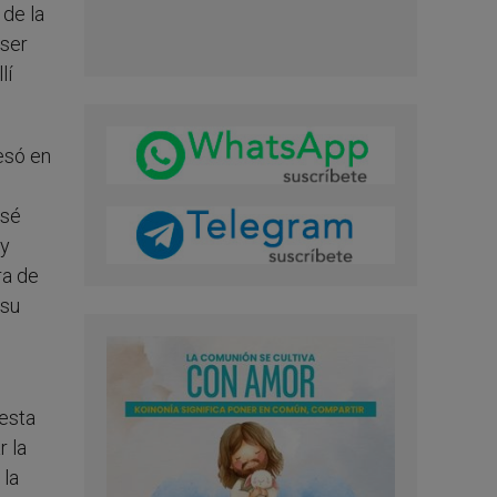
 de la
 ser
lí
esó en
osé
 y
ra de
 su
 esta
r la
 la