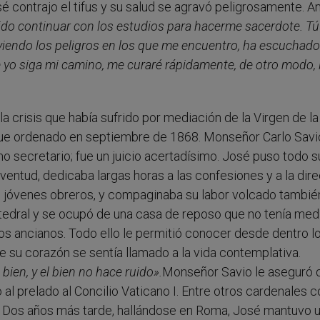
é contrajo el tifus y su salud se agravó peligrosamente. An
ido continuar con los estudios para hacerme sacerdote. Tú
 viendo los peligros en los que me encuentro, ha escuchado
e yo siga mi camino, me curaré rápidamente, de otro modo, 
a crisis que había sufrido por mediación de la Virgen de la
 Fue ordenado en septiembre de 1868. Monseñor Carlo Savi
 secretario; fue un juicio acertadísimo. José puso todo s
ventud, dedicaba largas horas a las confesiones y a la dir
os jóvenes obreros, y compaginaba su labor volcado tambié
atedral y se ocupó de una casa de reposo que no tenía med
los ancianos. Todo ello le permitió conocer desde dentro l
de su corazón se sentía llamado a la vida contemplativa.
 bien, y el bien no hace ruido».
Monseñor Savio le aseguró 
al prelado al Concilio Vaticano I. Entre otros cardenales 
o. Dos años más tarde, hallándose en Roma, José mantuvo 