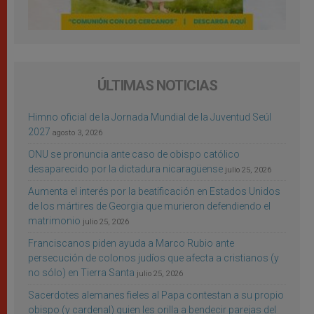
ÚLTIMAS NOTICIAS
Himno oficial de la Jornada Mundial de la Juventud Seúl
2027
agosto 3, 2026
ONU se pronuncia ante caso de obispo católico
desaparecido por la dictadura nicaragüense
julio 25, 2026
Aumenta el interés por la beatificación en Estados Unidos
de los mártires de Georgia que murieron defendiendo el
matrimonio
julio 25, 2026
Franciscanos piden ayuda a Marco Rubio ante
persecución de colonos judíos que afecta a cristianos (y
no sólo) en Tierra Santa
julio 25, 2026
Sacerdotes alemanes fieles al Papa contestan a su propio
obispo (y cardenal) quien les orilla a bendecir parejas del