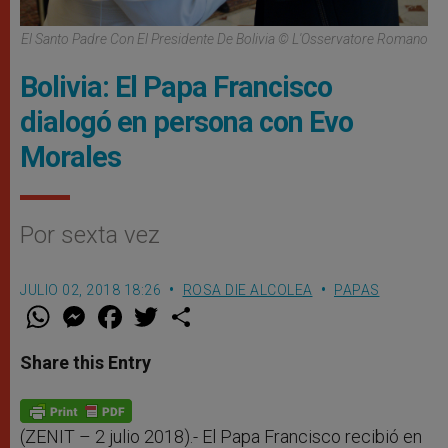
El Santo Padre Con El Presidente De Bolivia © L'Osservatore Romano
Bolivia: El Papa Francisco
dialogó en persona con Evo
Morales
Por sexta vez
JULIO 02, 2018 18:26
ROSA DIE ALCOLEA
PAPAS
W
M
F
T
S
h
e
a
w
h
a
s
c
i
a
t
s
e
t
r
Share this Entry
s
e
b
t
e
A
n
o
e
p
g
o
r
p
e
k
r
(ZENIT – 2 julio 2018).- El Papa Francisco recibió en