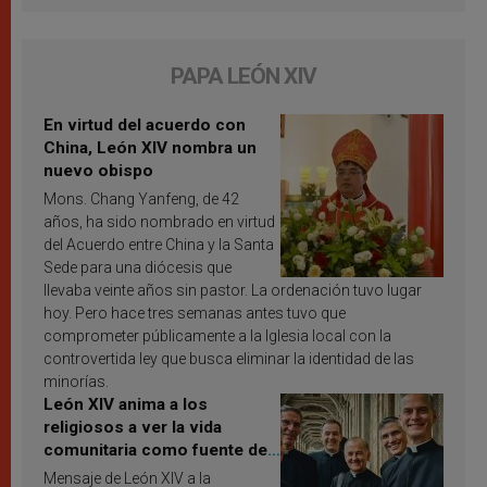
PAPA LEÓN XIV
En virtud del acuerdo con
China, León XIV nombra un
nuevo obispo
Mons. Chang Yanfeng, de 42
años, ha sido nombrado en virtud
del Acuerdo entre China y la Santa
Sede para una diócesis que
llevaba veinte años sin pastor. La ordenación tuvo lugar
hoy. Pero hace tres semanas antes tuvo que
comprometer públicamente a la Iglesia local con la
controvertida ley que busca eliminar la identidad de las
minorías.
León XIV anima a los
religiosos a ver la vida
comunitaria como fuente de
inspiración y santificación
Mensaje de León XIV a la