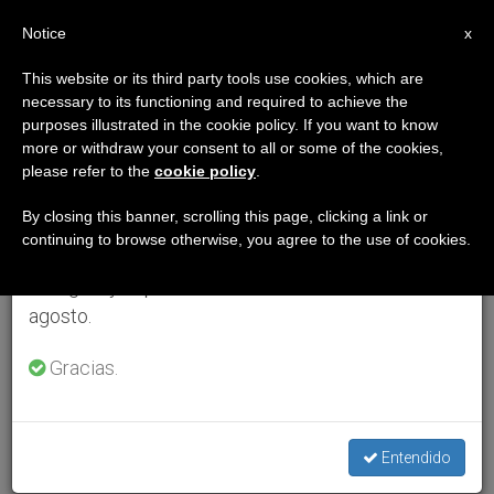
ES
Notice
×
x
Aviso importante
This website or its third party tools use cookies, which are
necessary to its functioning and required to achieve the
Del 27 de julio al 7 de agosto haremos la pausa
purposes illustrated in the cookie policy. If you want to know
anual, aprovechando que en el periodo de verano
more or withdraw your consent to all or some of the cookies,
please refer to the
cookie policy
.
se generan menos informaciones y también el
consumo de las mismas disminuye.
By closing this banner, scrolling this page, clicking a link or
continuing to browse otherwise, you agree to the use of cookies.
Retomamos el trabajo ordinario de las ediciones
en inglés y español de ZENIT el lunes 10 de
agosto.
Gracias.
Entendido