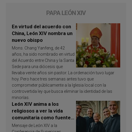
PAPA LEÓN XIV
En virtud del acuerdo con
China, León XIV nombra un
nuevo obispo
Mons. Chang Yanfeng, de 42
años, ha sido nombrado en virtud
del Acuerdo entre China y la Santa
Sede para una diócesis que
llevaba veinte años sin pastor. La ordenación tuvo lugar
hoy. Pero hace tres semanas antes tuvo que
comprometer públicamente a la Iglesia local con la
controvertida ley que busca eliminar la identidad de las
minorías.
León XIV anima a los
religiosos a ver la vida
comunitaria como fuente
de inspiración y
Mensaje de León XIV a la
santificación
Conferencia de Superiores