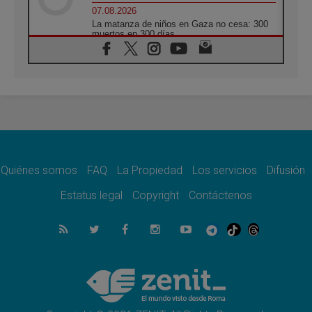
07.08.2026
La matanza de niños en Gaza no cesa: 300
muertos en 300 días
07.08.2026
Tagle: La guerra desfigura el mundo, solo la
revelación de Dios lo transfigura
07.08.2026
Presentada la Trienal de Arte de las
Universidades Católicas: «Exercises in
Empathy»
07.08.2026
Fortunatus Nwachukwu: la comunicación
como misión al servicio del Evangelio
Quiénes somos
FAQ
La Propiedad
Los servicios
Difusión
07.08.2026
Estatus legal
Copyright
Contáctenos
SIGNIS 2026, dar voz a las religiosas en el
espacio público
07.08.2026
Lanzan un proyecto de empoderamiento
digital para mujeres líderes en África
07.08.2026
Programa oficial del Viaje Apostólico del
Papa León XIV a Francia