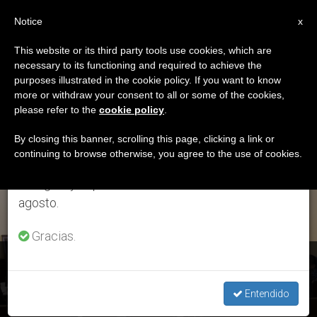
ES
Notice
×
x
Aviso importante
This website or its third party tools use cookies, which are
necessary to its functioning and required to achieve the
Del 27 de julio al 7 de agosto haremos la pausa
DÍA
purposes illustrated in the cookie policy. If you want to know
anual, aprovechando que en el periodo de verano
Julio 5th, 2018
more or withdraw your consent to all or some of the cookies,
please refer to the
cookie policy
.
se generan menos informaciones y también el
consumo de las mismas disminuye.
By closing this banner, scrolling this page, clicking a link or
continuing to browse otherwise, you agree to the use of cookies.
ÚLTIMAS NOTICIAS
Retomamos el trabajo ordinario de las ediciones
en inglés y español de ZENIT el lunes 10 de
agosto.
Gracias.
Finanzas: 2ª audiencia del proceso de dos ex líderes
Entendido
JUL 05, 2018 20:46