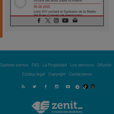
victoria del amor sobre la muerte
08.08.2026
León XIV visitará el Santuario de la Madre
del Buen Consejo de Genazzano
07.08.2026
Filipinas: el Vicariato Apostólico de Calapán
se convierte en diócesis
07.08.2026
Honduras: Los desplazados invisibles de una
crisis olvidada
07.08.2026
Bokalic: "En Argentina el Papa León señalará
el compromiso del cristiano"
Quiénes somos
FAQ
La Propiedad
Los servicios
Difusión
07.08.2026
La matanza de niños en Gaza no cesa: 300
Estatus legal
Copyright
Contáctenos
muertos en 300 días
07.08.2026
Tagle: La guerra desfigura el mundo, solo la
revelación de Dios lo transfigura
07.08.2026
Presentada la Trienal de Arte de las
Universidades Católicas: «Exercises in
Empathy»