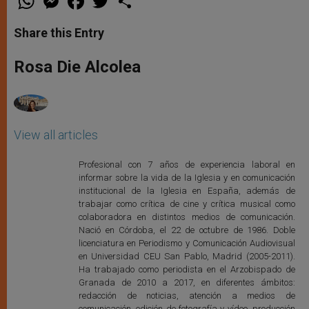
h
e
a
w
h
a
s
c
i
a
t
s
e
t
r
Share this Entry
s
e
b
t
e
A
n
o
e
p
g
o
r
Rosa Die Alcolea
p
e
k
r
View all articles
Profesional con 7 años de experiencia laboral en
informar sobre la vida de la Iglesia y en comunicación
institucional de la Iglesia en España, además de
trabajar como crítica de cine y crítica musical como
colaboradora en distintos medios de comunicación.
Nació en Córdoba, el 22 de octubre de 1986. Doble
licenciatura en Periodismo y Comunicación Audiovisual
en Universidad CEU San Pablo, Madrid (2005-2011).
Ha trabajado como periodista en el Arzobispado de
Granada de 2010 a 2017, en diferentes ámbitos:
redacción de noticias, atención a medios de
comunicación, edición de fotografía y vídeo, producción