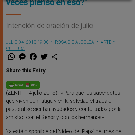
veces pienso en eso?"
Intención de oración de julio
JULIO 04, 2018 19:30
ROSA DIE ALCOLEA
ARTE Y
CULTURA
W
M
F
T
S
h
e
a
w
h
a
s
c
i
a
t
s
e
t
r
Share this Entry
s
e
b
t
e
A
n
o
e
p
g
o
r
p
e
k
r
(ZENIT – 4 julio 2018).- «Para que los sacerdotes
que viven con fatiga y en la soledad el trabajo
pastoral se sientan ayudados y confortados por la
amistad con el Señor y con los hermanos».
Ya está disponible del ‘video del Papa’ del mes de