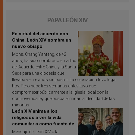
PAPA LEÓN XIV
En virtud del acuerdo con
China, León XIV nombra un
nuevo obispo
Mons. Chang Yanfeng, de 42
años, ha sido nombrado en virtud
del Acuerdo entre China y la Santa
Sede para una diócesis que
llevaba veinte años sin pastor. La ordenación tuvo lugar
hoy. Pero hace tres semanas antes tuvo que
comprometer públicamente a la Iglesia local con la
controvertida ley que busca eliminar la identidad de las
minorías.
León XIV anima a los
religiosos a ver la vida
comunitaria como fuente de
inspiración y santificación
Mensaje de León XIV a la