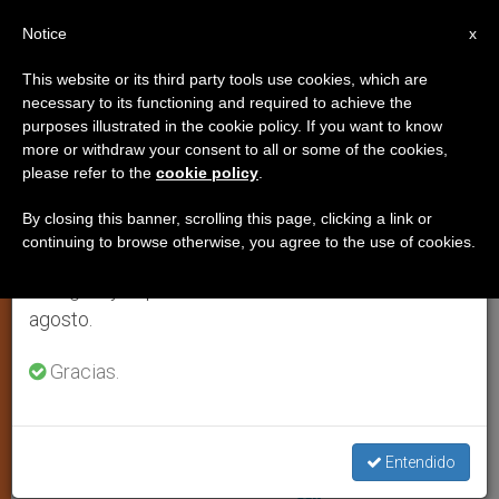
ES
Notice
×
x
Aviso importante
This website or its third party tools use cookies, which are
necessary to its functioning and required to achieve the
Del 27 de julio al 7 de agosto haremos la pausa
ARTE Y CULTURA
purposes illustrated in the cookie policy. If you want to know
anual, aprovechando que en el periodo de verano
more or withdraw your consent to all or some of the cookies,
please refer to the
cookie policy
.
se generan menos informaciones y también el
consumo de las mismas disminuye.
By closing this banner, scrolling this page, clicking a link or
continuing to browse otherwise, you agree to the use of cookies.
Retomamos el trabajo ordinario de las ediciones
en inglés y español de ZENIT el lunes 10 de
agosto.
Gracias.
Captura De Pantalla Youtube
Video del Papa: "El cansancio de
los sacerdotes, ¿saben cuántas
Entendido