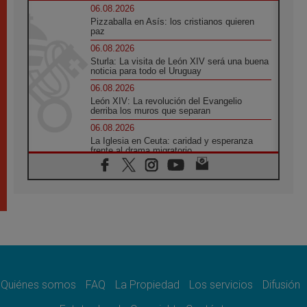
06.08.2026
Pizzaballa en Asís: los cristianos quieren
paz
06.08.2026
Sturla: La visita de León XIV será una buena
noticia para todo el Uruguay
06.08.2026
León XIV: La revolución del Evangelio
derriba los muros que separan
06.08.2026
La Iglesia en Ceuta: caridad y esperanza
frente al drama migratorio
06.08.2026
La visita del Papa a Perú será un tiempo de
gracia reconciliación y esperanza
06.08.2026
Cardenal Rossi: "La llegada del Papa León a
Argentina es un homenaje a Francisco"
06.08.2026
En Asís, León XIV invita a los jóvenes a
«construir la civilización del amor»
Quiénes somos
FAQ
La Propiedad
Los servicios
Difusión
05.08.2026
El cardenal Parolin en México: Toda la