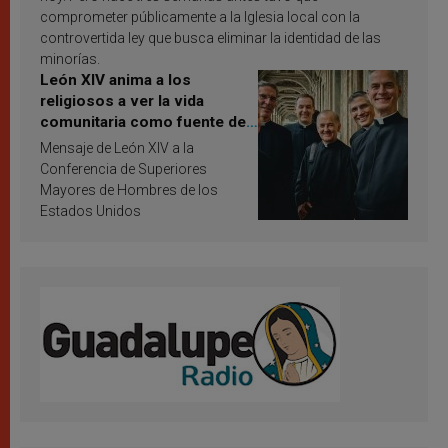
comprometer públicamente a la Iglesia local con la
controvertida ley que busca eliminar la identidad de las
minorías.
León XIV anima a los
religiosos a ver la vida
comunitaria como fuente de
inspiración y santificación
Mensaje de León XIV a la
Conferencia de Superiores
Mayores de Hombres de los
Estados Unidos