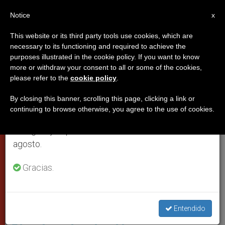
ES
Notice
×
x
Aviso importante
This website or its third party tools use cookies, which are
necessary to its functioning and required to achieve the
Del 27 de julio al 7 de agosto haremos la pausa
PAPAS
purposes illustrated in the cookie policy. If you want to know
anual, aprovechando que en el periodo de verano
more or withdraw your consent to all or some of the cookies,
please refer to the
cookie policy
.
se generan menos informaciones y también el
consumo de las mismas disminuye.
By closing this banner, scrolling this page, clicking a link or
continuing to browse otherwise, you agree to the use of cookies.
Retomamos el trabajo ordinario de las ediciones
en inglés y español de ZENIT el lunes 10 de
agosto.
Gracias.
Beato Nunzio Sulprizio © Vidas Santas
Entendido