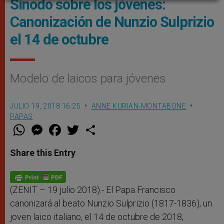
Sínodo sobre los jóvenes:
Canonización de Nunzio Sulprizio
el 14 de octubre
Modelo de laicos para jóvenes
JULIO 19, 2018 16:25
ANNE KURIAN-MONTABONE
PAPAS
W
M
F
T
S
h
e
a
w
h
a
s
c
i
a
t
s
e
t
r
Share this Entry
s
e
b
t
e
A
n
o
e
p
g
o
r
p
e
k
r
(ZENIT – 19 julio 2018).- El Papa Francisco
canonizará al beato Nunzio Sulprizio (1817-1836), un
joven laico italiano, el 14 de octubre de 2018,