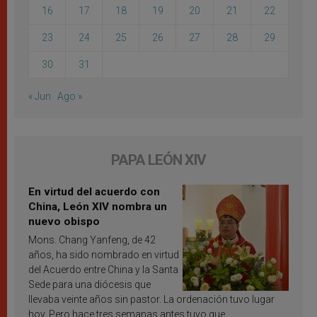
16
17
18
19
20
21
22
23
24
25
26
27
28
29
30
31
« Jun
Ago »
PAPA LEÓN XIV
En virtud del acuerdo con
China, León XIV nombra un
nuevo obispo
Mons. Chang Yanfeng, de 42
años, ha sido nombrado en virtud
del Acuerdo entre China y la Santa
Sede para una diócesis que
llevaba veinte años sin pastor. La ordenación tuvo lugar
hoy. Pero hace tres semanas antes tuvo que