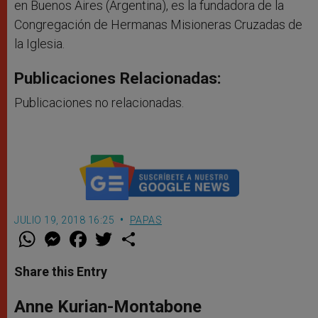
en Buenos Aires (Argentina), es la fundadora de la
Congregación de Hermanas Misioneras Cruzadas de
la Iglesia.
Publicaciones Relacionadas:
Publicaciones no relacionadas.
JULIO 19, 2018 16:25
PAPAS
W
M
F
T
S
h
e
a
w
h
a
s
c
i
a
t
s
e
t
r
Share this Entry
s
e
b
t
e
A
n
o
e
p
g
o
r
Anne Kurian-Montabone
p
e
k