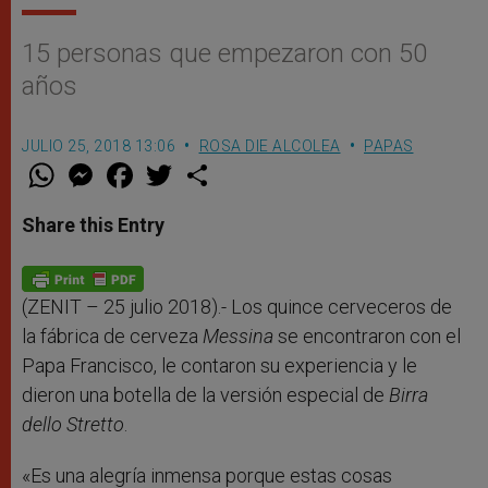
15 personas que empezaron con 50
años
JULIO 25, 2018 13:06
ROSA DIE ALCOLEA
PAPAS
W
M
F
T
S
h
e
a
w
h
a
s
c
i
a
t
s
e
t
r
Share this Entry
s
e
b
t
e
A
n
o
e
p
g
o
r
p
e
k
r
(ZENIT – 25 julio 2018).- Los quince cerveceros de
la fábrica de cerveza
Messina
se encontraron con el
Papa Francisco, le contaron su experiencia y le
dieron una botella de la versión especial de
Birra
dello Stretto
.
«Es una alegría inmensa porque estas cosas