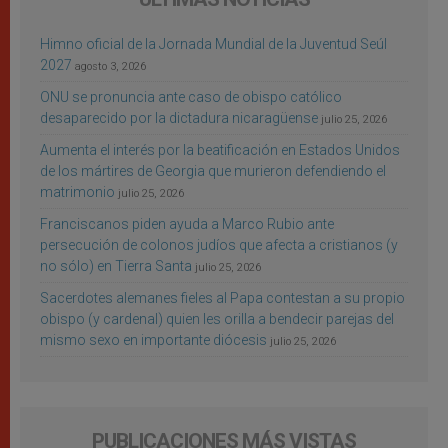
Himno oficial de la Jornada Mundial de la Juventud Seúl
2027
agosto 3, 2026
ONU se pronuncia ante caso de obispo católico
desaparecido por la dictadura nicaragüense
julio 25, 2026
Aumenta el interés por la beatificación en Estados Unidos
de los mártires de Georgia que murieron defendiendo el
matrimonio
julio 25, 2026
Franciscanos piden ayuda a Marco Rubio ante
persecución de colonos judíos que afecta a cristianos (y
no sólo) en Tierra Santa
julio 25, 2026
Sacerdotes alemanes fieles al Papa contestan a su propio
obispo (y cardenal) quien les orilla a bendecir parejas del
mismo sexo en importante diócesis
julio 25, 2026
PUBLICACIONES MÁS VISTAS