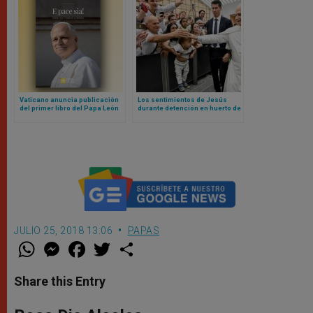
Vaticano anuncia publicación
Los sentimientos de Jesús
del primer libro del Papa León
durante detención en huerto de
XIV
los olivos explicados por el
Papa León XIV
JULIO 25, 2018 13:06
PAPAS
W
M
F
T
S
h
e
a
w
h
a
s
c
i
a
t
s
e
t
r
Share this Entry
s
e
b
t
e
A
n
o
e
p
g
o
r