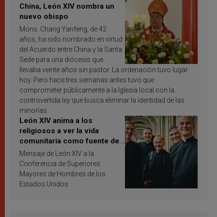
China, León XIV nombra un
nuevo obispo
Mons. Chang Yanfeng, de 42
años, ha sido nombrado en virtud
del Acuerdo entre China y la Santa
Sede para una diócesis que
llevaba veinte años sin pastor. La ordenación tuvo lugar
hoy. Pero hace tres semanas antes tuvo que
comprometer públicamente a la Iglesia local con la
controvertida ley que busca eliminar la identidad de las
minorías.
León XIV anima a los
religiosos a ver la vida
comunitaria como fuente de
inspiración y santificación
Mensaje de León XIV a la
Conferencia de Superiores
Mayores de Hombres de los
Estados Unidos