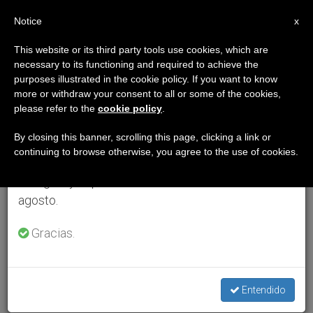
ES
Notice
×
x
Aviso importante
This website or its third party tools use cookies, which are
necessary to its functioning and required to achieve the
Del 27 de julio al 7 de agosto haremos la pausa
purposes illustrated in the cookie policy. If you want to know
anual, aprovechando que en el periodo de verano
more or withdraw your consent to all or some of the cookies,
please refer to the
cookie policy
.
se generan menos informaciones y también el
consumo de las mismas disminuye.
By closing this banner, scrolling this page, clicking a link or
continuing to browse otherwise, you agree to the use of cookies.
Retomamos el trabajo ordinario de las ediciones
en inglés y español de ZENIT el lunes 10 de
agosto.
Gracias.
Entendido