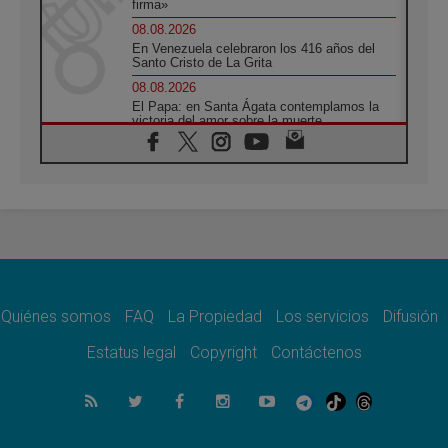
firma»
08.08.2026
En Venezuela celebraron los 416 años del
Santo Cristo de La Grita
08.08.2026
El Papa: en Santa Ágata contemplamos la
victoria del amor sobre la muerte
08.08.2026
León XIV visitará el Santuario de la Madre
del Buen Consejo de Genazzano
07.08.2026
Filipinas: el Vicariato Apostólico de Calapán
se convierte en diócesis
07.08.2026
Honduras: Los desplazados invisibles de una
crisis olvidada
Quiénes somos
FAQ
La Propiedad
Los servicios
Difusión
07.08.2026
Bokalic: "En Argentina el Papa León señalará
Estatus legal
Copyright
Contáctenos
el compromiso del cristiano"
07.08.2026
La matanza de niños en Gaza no cesa: 300
muertos en 300 días
07.08.2026