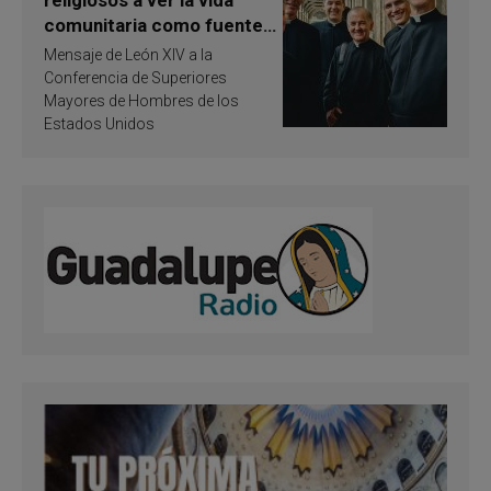
comunitaria como fuente
de inspiración y
Mensaje de León XIV a la
santificación
Conferencia de Superiores
Mayores de Hombres de los
Estados Unidos