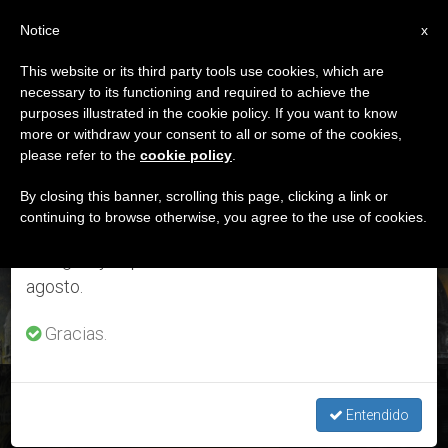
ES
Notice
×
x
Aviso importante
This website or its third party tools use cookies, which are
necessary to its functioning and required to achieve the
Del 27 de julio al 7 de agosto haremos la pausa
DÍA
purposes illustrated in the cookie policy. If you want to know
anual, aprovechando que en el periodo de verano
Agosto 20th, 2018
more or withdraw your consent to all or some of the cookies,
please refer to the
cookie policy
.
se generan menos informaciones y también el
consumo de las mismas disminuye.
By closing this banner, scrolling this page, clicking a link or
continuing to browse otherwise, you agree to the use of cookies.
ÚLTIMAS NOTICIAS
Retomamos el trabajo ordinario de las ediciones
en inglés y español de ZENIT el lunes 10 de
agosto.
Gracias.
San Pío X, 21 de agosto
Entendido