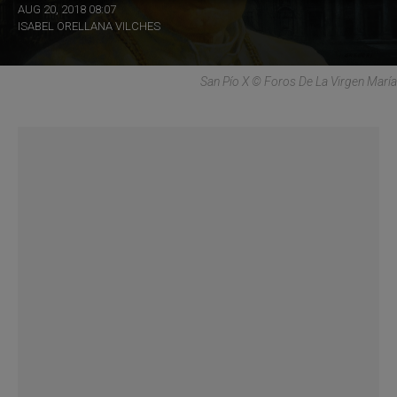
AUG 20, 2018 08:07
ISABEL ORELLANA VILCHES
San Pío X © Foros De La Virgen María