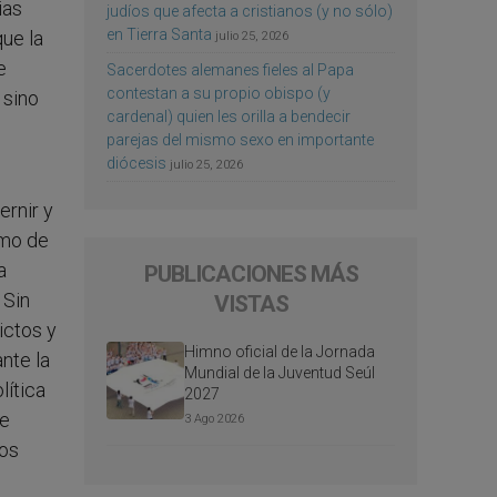
ias
judíos que afecta a cristianos (y no sólo)
en Tierra Santa
que la
julio 25, 2026
e
Sacerdotes alemanes fieles al Papa
contestan a su propio obispo (y
 sino
cardenal) quien les orilla a bendecir
parejas del mismo sexo en importante
diócesis
julio 25, 2026
ernir y
omo de
a
PUBLICACIONES MÁS
 Sin
VISTAS
ictos y
Himno oficial de la Jornada
nte la
Mundial de la Juventud Seúl
lítica
2027
de
3 Ago 2026
los