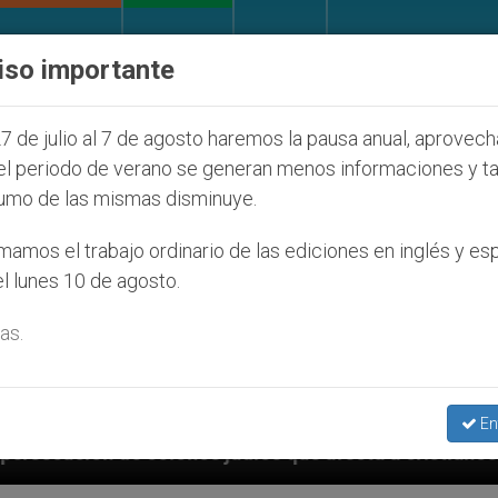
IGLESIA Y MUNDO
DOCUMENTOS
DONATIVOS
iso importante
7 de julio al 7 de agosto haremos la pausa anual, aprovec
el periodo de verano se generan menos informaciones y t
umo de las mismas disminuye.
amos el trabajo ordinario de las ediciones en inglés y es
l lunes 10 de agosto.
as.
En
os que afecta a cristianos (y no sólo) en Tierra Sant