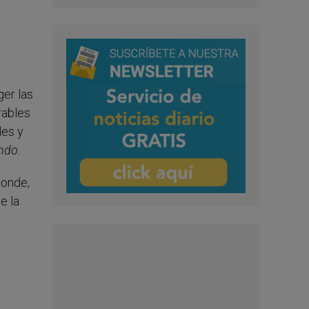
er las
rables
les y
undo
.
donde,
e la