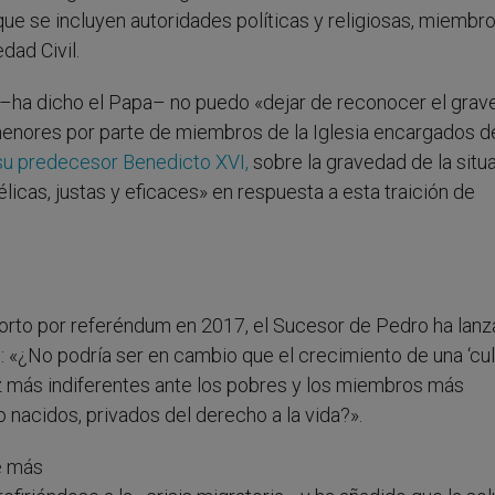
ue se incluyen autoridades políticas y religiosas, miembro
dad Civil.
 –ha dicho el Papa– no puedo «dejar de reconocer el grav
menores por parte de miembros de la Iglesia encargados d
su predecesor Benedicto XVI,
sobre la gravedad de la situ
cas, justas y eficaces» en respuesta a esta traición de
aborto por referéndum en 2017, el Sucesor de Pedro ha lan
s: «¿No podría ser en cambio que el crecimiento de una ‘cul
ez más indiferentes ante los pobres y los miembros más
o nacidos, privados del derecho a la vida?».
e más