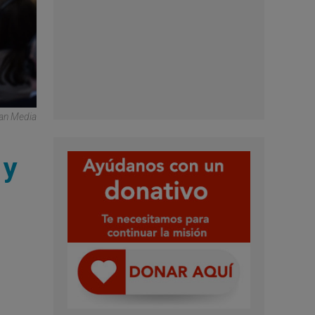
can Media
 y