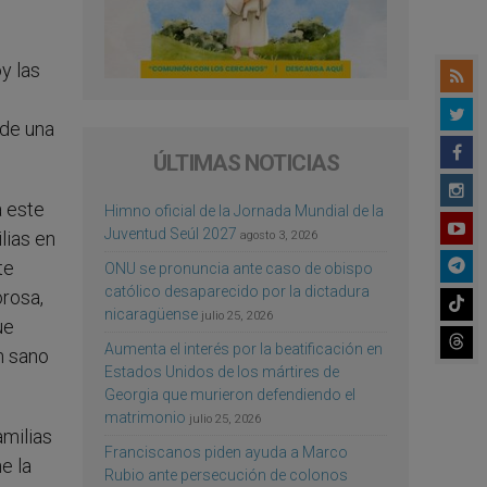
oy las
 de una
ÚLTIMAS NOTICIAS
a este
Himno oficial de la Jornada Mundial de la
Juventud Seúl 2027
lias en
agosto 3, 2026
te
ONU se pronuncia ante caso de obispo
católico desaparecido por la dictadura
orosa,
nicaragüense
julio 25, 2026
ue
Aumenta el interés por la beatificación en
n sano
Estados Unidos de los mártires de
Georgia que murieron defendiendo el
matrimonio
julio 25, 2026
amilias
Franciscanos piden ayuda a Marco
e la
Rubio ante persecución de colonos