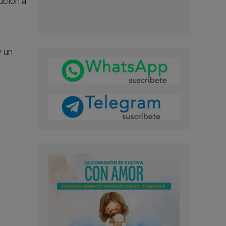
ución a
y un