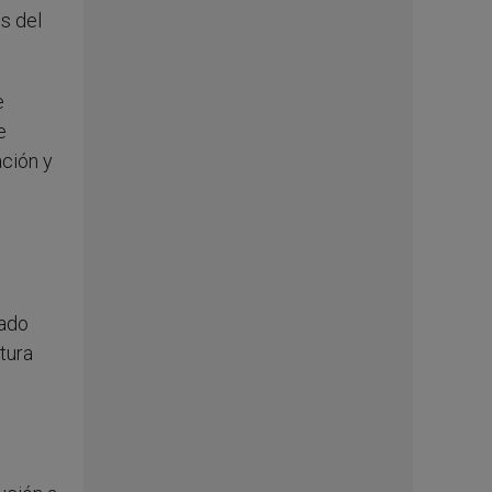
s del
e
e
ación y
zado
tura