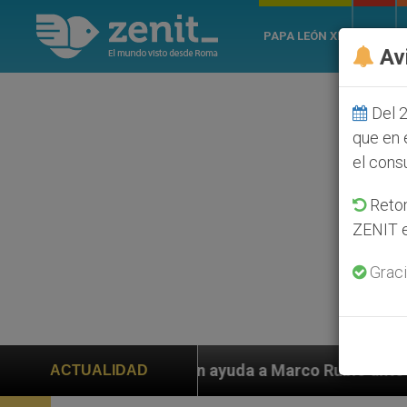
PAPA LEÓN XIV
ROMA
Av
Del 2
que en 
el cons
Retom
ZENIT e
Graci
 ayuda a Marco Rubio ante persecución de colonos judí
ACTUALIDAD