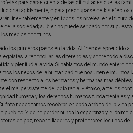
profetas para darse cuenta de las dificultades que las famil
voluciona rápidamente, o para preocuparse de los efectos 
arán, inevitablemente y en todos los niveles, en el futuro d
te de la sociedad; su bien no puede ser dado por supuesto,
 los medios oportunos.
ado los primeros pasos en la vida. Allí hemos aprendido a
s egoístas, a reconciliar las diferencias y sobre todo a disc
tido y plenitud a la vida. Si hablamos del mundo entero c
emos los nexos de la humanidad que nos unen e intuimos l
mente con respecto a los hermanos y hermanas más débiles.
l mal persistente del odio racial y étnico, ante los confl
 dignidad humana y los derechos humanos fundamentales y a
Cuánto necesitamos recobrar, en cada ámbito de la vida po
 de pueblos. Y de no perder nunca la esperanza y el ánimo 
ctores de paz, reconciliadores y protectores los unos de 