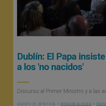
Dublín: El Papa insist
a los 'no nacidos'
Discurso al Primer Ministro y a las a
AGOSTO 25, 2018 14:26
ROSA DIE ALCOLEA
ENCU