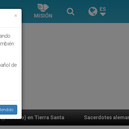
ES
×
MISIÓN
hando
ambién
pañol de
tendido
a
Sacerdotes alemanes fieles al Papa contestan 