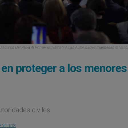
Discurso Del Papa Al Primer Ministro Y A Las Autoridades Irlandesas © Vati
e en proteger a los menores
utoridades civiles
ENTROS