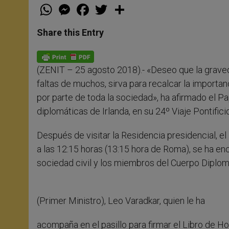
W
M
F
T
S
h
e
a
w
h
a
s
c
i
a
t
s
e
t
r
Share this Entry
s
e
b
t
e
A
n
o
e
p
g
o
r
p
e
k
(ZENIT – 25 agosto 2018).- «Deseo que la grave
r
faltas de muchos, sirva para recalcar la importa
por parte de toda la sociedad», ha afirmado el Pa
diplomáticas de Irlanda, en su 24º Viaje Pontifici
Después de visitar la Residencia presidencial, el
a las 12:15 horas (13:15 hora de Roma), se ha en
sociedad civil y los miembros del Cuerpo Diplom
(Primer Ministro), Leo Varadkar, quien le ha
acompaña en el pasillo para firmar el Libro de Hon