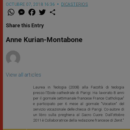
OCTUBRE 07, 2018 16:36
DICASTERIOS
W
M
F
T
S
h
e
a
w
h
a
s
c
i
a
t
s
e
t
r
Share this Entry
s
e
b
t
e
A
n
o
e
p
g
o
r
Anne Kurian-Montabone
p
e
k
r
View all articles
Laurea in Teologia (2008) alla Facoltà di teologia
presso l'Ecole cathedrale di Parigi. Ha lavorato 8 anni
per il giornale settimanale francese France Catholique"
e participato per 6 mese al giornale "Vocation" del
servizio vocazionale delle chiesa di Parigi. Co-autore di
un libro sulla preghiera al Sacro Cuore. Dall'ottobre
2011 è Collaboratrice della redazione francese di Zenit."