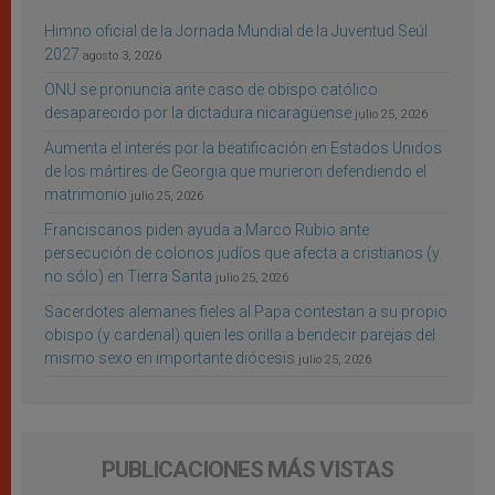
Himno oficial de la Jornada Mundial de la Juventud Seúl
2027
agosto 3, 2026
ONU se pronuncia ante caso de obispo católico
desaparecido por la dictadura nicaragüense
julio 25, 2026
Aumenta el interés por la beatificación en Estados Unidos
de los mártires de Georgia que murieron defendiendo el
matrimonio
julio 25, 2026
Franciscanos piden ayuda a Marco Rubio ante
persecución de colonos judíos que afecta a cristianos (y
no sólo) en Tierra Santa
julio 25, 2026
Sacerdotes alemanes fieles al Papa contestan a su propio
obispo (y cardenal) quien les orilla a bendecir parejas del
mismo sexo en importante diócesis
julio 25, 2026
PUBLICACIONES MÁS VISTAS