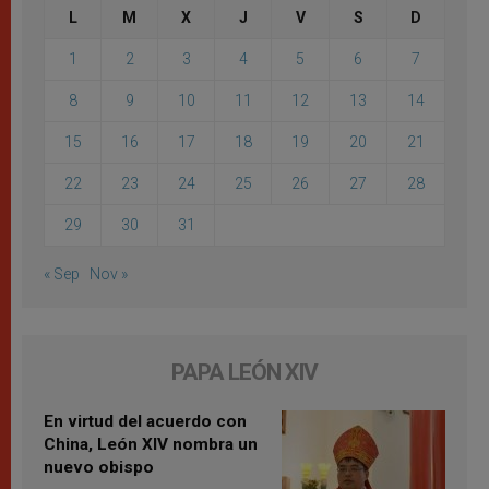
L
M
X
J
V
S
D
1
2
3
4
5
6
7
8
9
10
11
12
13
14
15
16
17
18
19
20
21
22
23
24
25
26
27
28
29
30
31
« Sep
Nov »
PAPA LEÓN XIV
En virtud del acuerdo con
China, León XIV nombra un
nuevo obispo