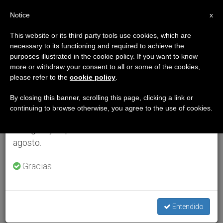
ES
Notice
×
x
Aviso importante
This website or its third party tools use cookies, which are
necessary to its functioning and required to achieve the
Del 27 de julio al 7 de agosto haremos la pausa
purposes illustrated in the cookie policy. If you want to know
anual, aprovechando que en el periodo de verano
more or withdraw your consent to all or some of the cookies,
please refer to the
cookie policy
.
se generan menos informaciones y también el
consumo de las mismas disminuye.
By closing this banner, scrolling this page, clicking a link or
continuing to browse otherwise, you agree to the use of cookies.
Retomamos el trabajo ordinario de las ediciones
en inglés y español de ZENIT el lunes 10 de
agosto.
Gracias.
Entendido