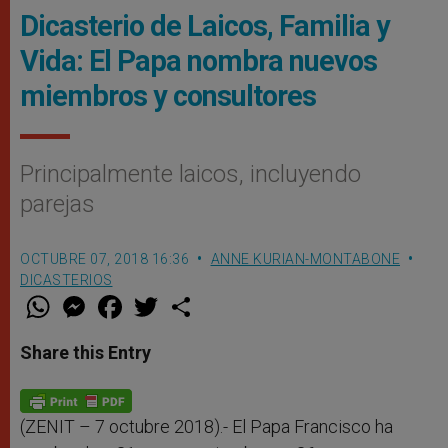
Dicasterio de Laicos, Familia y
Vida: El Papa nombra nuevos
miembros y consultores
Principalmente laicos, incluyendo
parejas
OCTUBRE 07, 2018 16:36
ANNE KURIAN-MONTABONE
DICASTERIOS
W
M
F
T
S
h
e
a
w
h
a
s
c
i
a
t
s
e
t
r
Share this Entry
s
e
b
t
e
A
n
o
e
p
g
o
r
p
e
k
r
(ZENIT – 7 octubre 2018).- El Papa Francisco ha