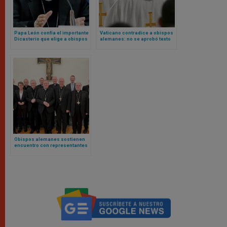
Papa León confía el importante
Vaticano contradice a obispos
Dicasterio que elige a obispos
alemanes: no se aprobó texto
a un carmelita y canonista
para bendición de parejas
homosexuales
Obispos alemanes sostienen
encuentro con representantes
del Papa para debatir
“Conferencia Sinodal” y otros
temas ideológicos