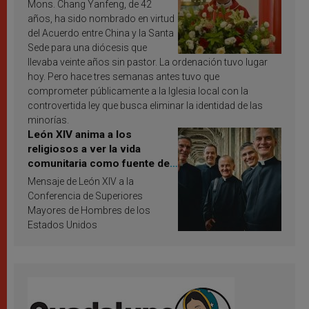
Mons. Chang Yanfeng, de 42
años, ha sido nombrado en virtud
del Acuerdo entre China y la Santa
Sede para una diócesis que
llevaba veinte años sin pastor. La ordenación tuvo lugar
hoy. Pero hace tres semanas antes tuvo que
comprometer públicamente a la Iglesia local con la
controvertida ley que busca eliminar la identidad de las
minorías.
León XIV anima a los
religiosos a ver la vida
comunitaria como fuente de
inspiración y santificación
Mensaje de León XIV a la
Conferencia de Superiores
Mayores de Hombres de los
Estados Unidos