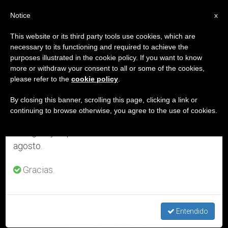
ES
Notice
×
x
Aviso importante
This website or its third party tools use cookies, which are
necessary to its functioning and required to achieve the
Del 27 de julio al 7 de agosto haremos la pausa
DÍA
purposes illustrated in the cookie policy. If you want to know
anual, aprovechando que en el periodo de verano
Octubre 22nd, 2018
more or withdraw your consent to all or some of the cookies,
please refer to the
cookie policy
.
se generan menos informaciones y también el
consumo de las mismas disminuye.
By closing this banner, scrolling this page, clicking a link or
continuing to browse otherwise, you agree to the use of cookies.
ÚLTIMAS NOTICIAS
Retomamos el trabajo ordinario de las ediciones
en inglés y español de ZENIT el lunes 10 de
agosto.
Gracias.
Entendido
San Juan de Capistrano, 23 de octubre