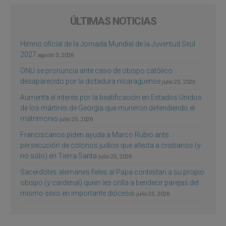
ÚLTIMAS NOTICIAS
Himno oficial de la Jornada Mundial de la Juventud Seúl
2027
agosto 3, 2026
ONU se pronuncia ante caso de obispo católico
desaparecido por la dictadura nicaragüense
julio 25, 2026
Aumenta el interés por la beatificación en Estados Unidos
de los mártires de Georgia que murieron defendiendo el
matrimonio
julio 25, 2026
Franciscanos piden ayuda a Marco Rubio ante
persecución de colonos judíos que afecta a cristianos (y
no sólo) en Tierra Santa
julio 25, 2026
Sacerdotes alemanes fieles al Papa contestan a su propio
obispo (y cardenal) quien les orilla a bendecir parejas del
mismo sexo en importante diócesis
julio 25, 2026