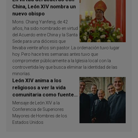
China, León XIV nombra un
nuevo obispo
Mons. Chang Yanfeng, de 42
años, ha sido nombrado en virtud
del Acuerdo entre China y la Santa
Sede para una diócesis que
llevaba veinte años sin pastor. La ordenación tuvo lugar
hoy. Pero hace tres semanas antes tuvo que
comprometer públicamente a la Iglesia local con la
controvertida ley que busca eliminar la identidad de las
minorías.
León XIV anima a los
religiosos a ver la vida
comunitaria como fuente
de inspiración y
Mensaje de León XIV a la
santificación
Conferencia de Superiores
Mayores de Hombres de los
Estados Unidos