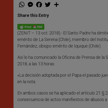
W
M
F
T
S
h
e
a
w
h
a
s
c
i
a
t
s
e
t
r
Share this Entry
s
e
b
t
e
A
n
o
e
p
g
o
r
p
e
k
(ZENIT – 13 oct. 2018).-
El Santo Padre ha dimit
r
emérito de La Serena (Chile), miembro del Insti
Fernández, obispo emérito de Iquique (Chile).
Así lo ha comunicado la Oficina de Prensa de la 
2018, a las 13 horas.
«La decisión adoptada por el Papa el pasado jue
en la nota.
En ambos casos se ha aplicado el artículo 21 § 2
consecuencia de actos manifiestos de abusos a