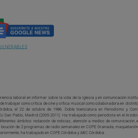
VULNERABLES
iencia laboral en informar sobre la vida de la Iglesia y en comunicación instit
e trabajar como crítica de cine y crítica musical como colaboradora en distin
órdoba, el 22 de octubre de 1986. Doble licenciatura en Periodismo y Com
EU San Pablo, Madrid (2005-2011). Ha trabajado como periodista en el Arzob
ferentes ámbitos: redacción de noticias, atención a medios de comunicación, e
n y locución de 2 programas de radio semanales en COPE Granada, maquetación 
. Anteriormente, ha trabajado en COPE Córdoba y ABC Córdoba.