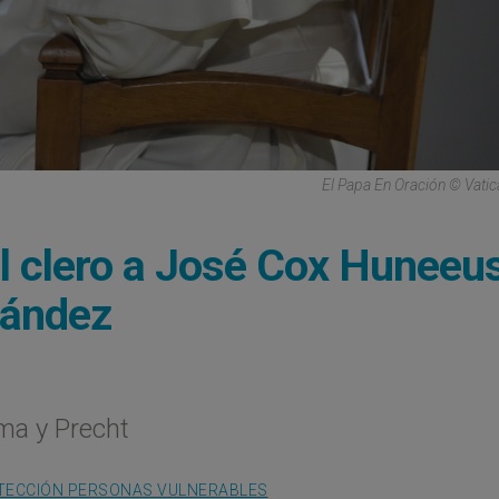
El Papa En Oración © Vati
del clero a José Cox Huneeu
nández
ma y Precht
TECCIÓN PERSONAS VULNERABLES