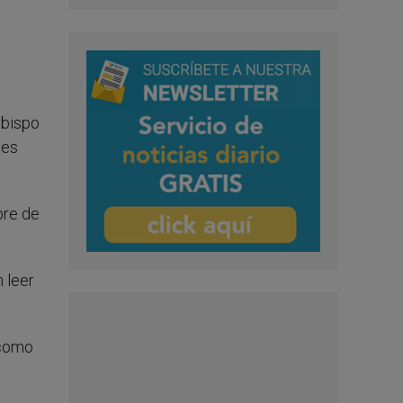
obispo
nes
bre de
 leer
 como