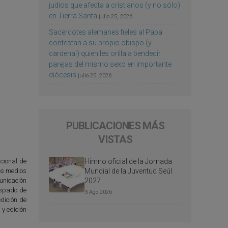
judíos que afecta a cristianos (y no sólo)
en Tierra Santa
julio 25, 2026
Sacerdotes alemanes fieles al Papa
contestan a su propio obispo (y
cardenal) quien les orilla a bendecir
parejas del mismo sexo en importante
diócesis
julio 25, 2026
PUBLICACIONES MÁS
VISTAS
Himno oficial de la Jornada
ucional de
Mundial de la Juventud Seúl
tos medios
2027
unicación
ispado de
3 Ago 2026
dición de
y edición