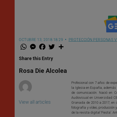
liderazgos
OCTUBRE 13, 2018 18:29
PROTECCIÓN PERSONAS 
W
M
F
T
S
h
e
a
w
h
a
s
c
i
a
t
s
e
t
r
Share this Entry
s
e
b
t
e
A
n
o
e
p
g
o
r
Rosa Die Alcolea
p
e
k
r
Profesional con 7 años de exper
la Iglesia en España, además d
de comunicación. Nació en C
Audiovisual en Universidad C
View all articles
Granada de 2010 a 2017, en di
fotografía y vídeo, producció
de la revista digital ‘Fiesta’