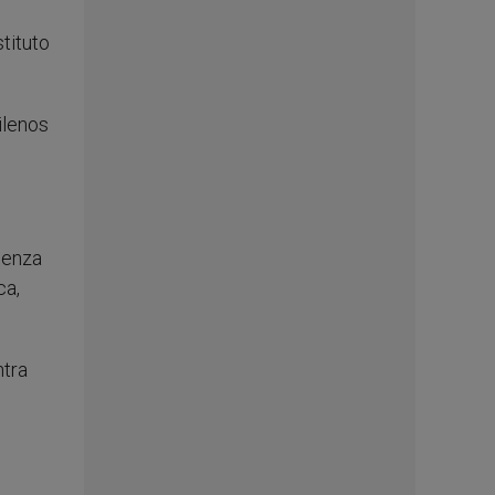
tituto
ilenos
üenza
ca,
ntra