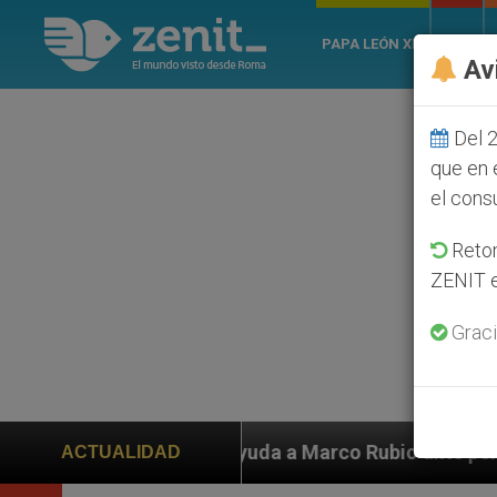
PAPA LEÓN XIV
ROMA
Av
Del 2
que en 
el cons
Retom
ZENIT e
Graci
 Marco Rubio ante persecución de colonos judíos que a
ACTUALIDAD