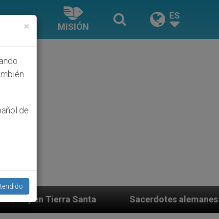
ES
×
MISIÓN
hando
ambién
pañol de
tendido
Sacerdotes alemanes fieles al Papa contestan a su pro