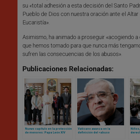
su «total adhesión a esta decisión del Santo Padr
Pueblo de Dios con nuestra oración ante el Altar
Eucaristía».
Asimismo, ha animado a proseguir «acogiendo a 
que hemos tomado para que nunca más tengamos 
sufren las consecuencias de los abusos».
Publicaciones Relacionadas:
Nuevo capítulo en la protección
Vaticano avanza en la
Niños,
de menores: Papa León XIV
definición del «abuso
derec
recibe en Vaticano a 6 víctimas
espiritual» en el Derecho
esto p
de abuso clerical
Canónico tras confirmación de