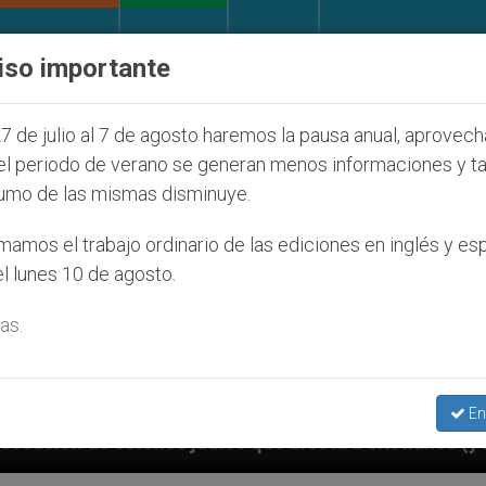
IGLESIA Y MUNDO
DOCUMENTOS
DONATIVOS
iso importante
7 de julio al 7 de agosto haremos la pausa anual, aprovec
el periodo de verano se generan menos informaciones y t
umo de las mismas disminuye.
amos el trabajo ordinario de las ediciones en inglés y es
l lunes 10 de agosto.
as.
En
fecta a cristianos (y no sólo) en Tierra Santa