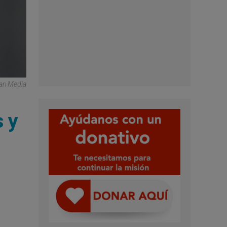
can Media
s y