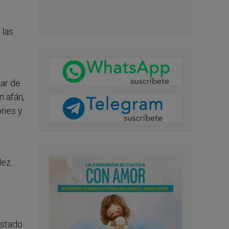
 las
ar de
n afán,
ones y
ez.
estado