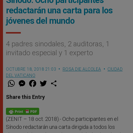
redactarán una carta para los
jóvenes del mundo
4 padres sinodales, 2 auditoras, 1
invitado especial y 1 experto
OCTUBRE 18, 2018 21:03
ROSA DIE ALCOLEA
CIUDAD
DEL VATICANO
W
M
F
T
S
h
e
a
w
h
a
s
c
i
a
t
s
e
t
r
Share this Entry
s
e
b
t
e
A
n
o
e
p
g
o
r
p
e
k
r
(ZENIT – 18 oct. 2018).- Ocho participantes en el
Sínodo redactarán una carta dirigida a todos los