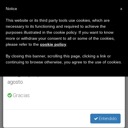
ES
Notice
×
x
Aviso importante
This website or its third party tools use cookies, which are
necessary to its functioning and required to achieve the
Del 27 de julio al 7 de agosto haremos la pausa
purposes illustrated in the cookie policy. If you want to know
anual, aprovechando que en el periodo de verano
more or withdraw your consent to all or some of the cookies,
please refer to the
cookie policy
.
se generan menos informaciones y también el
consumo de las mismas disminuye.
By closing this banner, scrolling this page, clicking a link or
continuing to browse otherwise, you agree to the use of cookies.
Retomamos el trabajo ordinario de las ediciones
en inglés y español de ZENIT el lunes 10 de
agosto.
Gracias.
Entendido