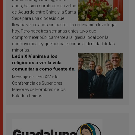
años, ha sido nombrado en virtud
del Acuerdo entre China y la Santa
Sede para una diócesis que
llevaba veinte años sin pastor. La ordenación tuvo lugar
hoy. Pero hace tres semanas antes tuvo que
comprometer públicamente a la Iglesia local con la
controvertida ley que busca eliminar la identidad de las
minorías.
León XIV anima a los
religiosos a ver la vida
comunitaria como fuente de
inspiración y santificación
Mensaje de León XIV a la
Conferencia de Superiores
Mayores de Hombres de los
Estados Unidos