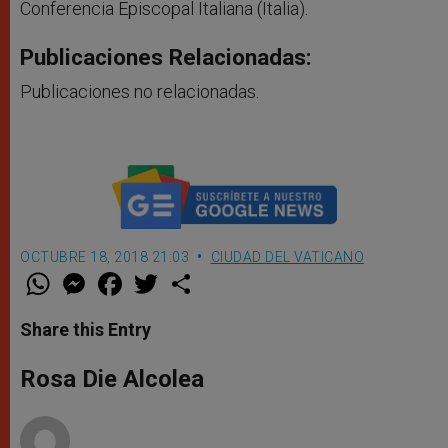
Conferencia Episcopal Italiana (Italia).
Publicaciones Relacionadas:
Publicaciones no relacionadas.
OCTUBRE 18, 2018 21:03
CIUDAD DEL VATICANO
W
M
F
T
S
h
e
a
w
h
a
s
c
i
a
t
s
e
t
r
Share this Entry
s
e
b
t
e
A
n
o
e
p
g
o
r
Rosa Die Alcolea
p
e
k
r