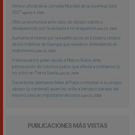
Himno oficial de la Jornada Mundial de la Juventud Seúl
2027
agosto 3, 2026
ONU se pronuncia ante caso de obispo católico
desaparecido por la dictadura nicaragüense
julio 25, 2026
Aumenta el interés por la beatificación en Estados Unidos
de los mártires de Georgia que murieron defendiendo el
matrimonio
julio 25, 2026
Franciscanos piden ayuda a Marco Rubio ante
persecución de colonos judíos que afecta a cristianos (y
no sólo) en Tierra Santa
julio 25, 2026
Sacerdotes alemanes fieles al Papa contestan a su propio
obispo (y cardenal) quien les orilla a bendecir parejas del
mismo sexo en importante diócesis
julio 25, 2026
PUBLICACIONES MÁS VISTAS