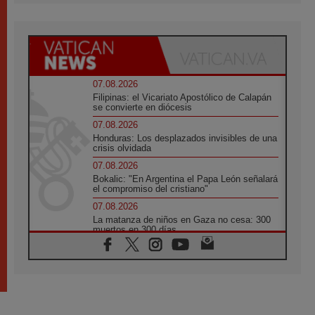
07.08.2026
Filipinas: el Vicariato Apostólico de Calapán
se convierte en diócesis
07.08.2026
Honduras: Los desplazados invisibles de una
crisis olvidada
07.08.2026
Bokalic: "En Argentina el Papa León señalará
el compromiso del cristiano"
07.08.2026
La matanza de niños en Gaza no cesa: 300
muertos en 300 días
07.08.2026
Tagle: La guerra desfigura el mundo, solo la
revelación de Dios lo transfigura
07.08.2026
Presentada la Trienal de Arte de las
Universidades Católicas: «Exercises in