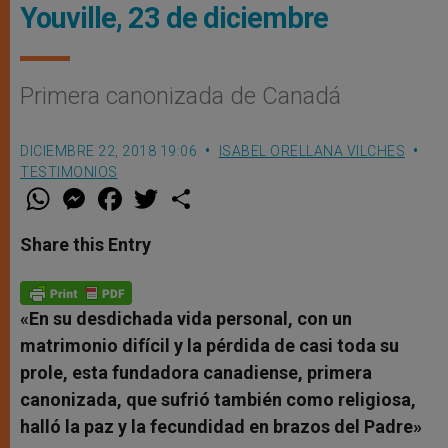
Youville, 23 de diciembre
Primera canonizada de Canadá
DICIEMBRE 22, 2018 19:06
ISABEL ORELLANA VILCHES
TESTIMONIOS
W
M
F
T
S
h
e
a
w
h
a
s
c
i
a
t
s
e
t
r
Share this Entry
s
e
b
t
e
A
n
o
e
p
g
o
r
p
e
k
r
«En su desdichada vida personal, con un
matrimonio difícil y la pérdida de casi toda su
prole, esta fundadora canadiense, primera
canonizada, que sufrió también como religiosa,
halló la paz y la fecundidad en brazos del Padre»