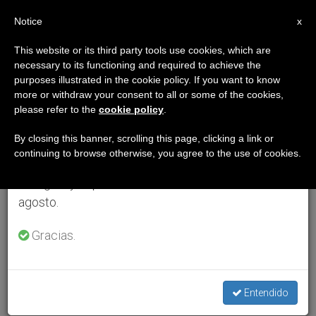
ES
Notice
×
x
Aviso importante
This website or its third party tools use cookies, which are
necessary to its functioning and required to achieve the
Del 27 de julio al 7 de agosto haremos la pausa
purposes illustrated in the cookie policy. If you want to know
anual, aprovechando que en el periodo de verano
more or withdraw your consent to all or some of the cookies,
please refer to the
cookie policy
.
se generan menos informaciones y también el
consumo de las mismas disminuye.
By closing this banner, scrolling this page, clicking a link or
continuing to browse otherwise, you agree to the use of cookies.
Retomamos el trabajo ordinario de las ediciones
en inglés y español de ZENIT el lunes 10 de
agosto.
Gracias.
Entendido