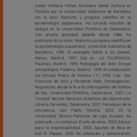
Isabel Orellana Vilches Misionera idente. Doctora en
Filosofía por la Universidad Autónoma de Barcelona
con la tesis Realismo y progreso científico en la
epistemología popperiana. Ha cursado estudios de
teología en la Universidad Pontificia de Salamanca.
Con amplia actividad docente desde 1986, ha
publicado libros como: Realismo y progreso científico en
la epistemología popperiana, Universitat Autònoma de
Barcelona, 1993; El evangelio habla a los jóvenes,
Atenas, Madrid, 1997; Qué es... LA TOLERANCIA,
Paulinas, Madrid, 1999; Pedagogía del dolor. Ensayo
antropológico, Palabra, Madrid, 1999; En colaboración
con Enrique Rivera de Ventosa (†) OFM. Cap. San
Francisco de Asís y Fernando Rielo: Convergencias.
Respuestas desde la fe a los interrogantes del hombre
de hoy, Universidad Pontificia, Salamanca, 2001; La
"mirada" del cine. Recursos didácticos del séptimo arte.
Librería Cervantes, Salamanca, 2001; Paradojas de la
convivencia, San Pablo, Madrid, 2002; En la
Universidad Técnica Particular de Loja, Ecuador, ha
publicado: La confianza. El arte de amar, 2002; Educar
para la responsabilidad, 2003; Apuntes de ética en
Karl R. Popper, 2003; De soledades y comunicación,