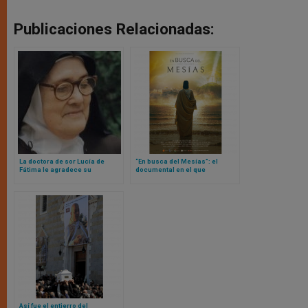
Publicaciones Relacionadas:
La doctora de sor Lucía de
“En busca del Mesías”: el
Fátima le agradece su
documental en el que
conversión: «Yo estaba allí
destacados judíos comparte
para curarla, pero ella me sanó
su maravillosa experiencia de
a mí»
Jesús
Así fue el entierro del