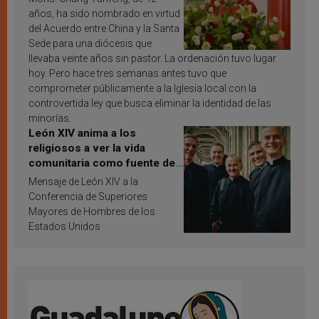
años, ha sido nombrado en virtud
del Acuerdo entre China y la Santa
Sede para una diócesis que
llevaba veinte años sin pastor. La ordenación tuvo lugar
hoy. Pero hace tres semanas antes tuvo que
comprometer públicamente a la Iglesia local con la
controvertida ley que busca eliminar la identidad de las
minorías.
León XIV anima a los
religiosos a ver la vida
comunitaria como fuente de
inspiración y santificación
Mensaje de León XIV a la
Conferencia de Superiores
Mayores de Hombres de los
Estados Unidos