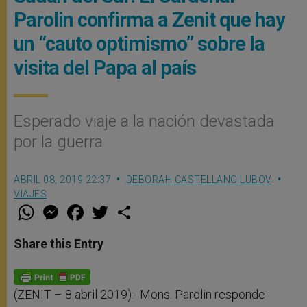
Parolin confirma a Zenit que hay
un “cauto optimismo” sobre la
visita del Papa al país
Esperado viaje a la nación devastada
por la guerra
ABRIL 08, 2019 22:37
DEBORAH CASTELLANO LUBOV
VIAJES
W
M
F
T
S
h
e
a
w
h
a
s
c
i
a
t
s
e
t
r
Share this Entry
s
e
b
t
e
A
n
o
e
p
g
o
r
p
e
k
r
(ZENIT – 8 abril 2019).- Mons. Parolin responde