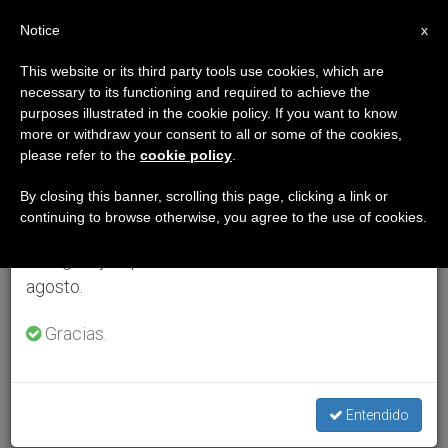
ES
Notice
×
x
Aviso importante
This website or its third party tools use cookies, which are
necessary to its functioning and required to achieve the
Del 27 de julio al 7 de agosto haremos la pausa
purposes illustrated in the cookie policy. If you want to know
anual, aprovechando que en el periodo de verano
more or withdraw your consent to all or some of the cookies,
please refer to the
cookie policy
.
se generan menos informaciones y también el
consumo de las mismas disminuye.
By closing this banner, scrolling this page, clicking a link or
continuing to browse otherwise, you agree to the use of cookies.
Retomamos el trabajo ordinario de las ediciones
en inglés y español de ZENIT el lunes 10 de
agosto.
Gracias.
Entendido