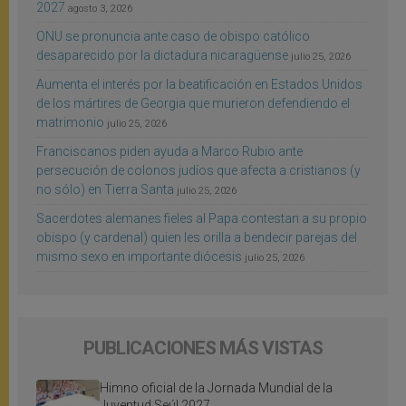
2027
agosto 3, 2026
ONU se pronuncia ante caso de obispo católico
desaparecido por la dictadura nicaragüense
julio 25, 2026
Aumenta el interés por la beatificación en Estados Unidos
de los mártires de Georgia que murieron defendiendo el
matrimonio
julio 25, 2026
Franciscanos piden ayuda a Marco Rubio ante
persecución de colonos judíos que afecta a cristianos (y
no sólo) en Tierra Santa
julio 25, 2026
Sacerdotes alemanes fieles al Papa contestan a su propio
obispo (y cardenal) quien les orilla a bendecir parejas del
mismo sexo en importante diócesis
julio 25, 2026
PUBLICACIONES MÁS VISTAS
Himno oficial de la Jornada Mundial de la
Juventud Seúl 2027