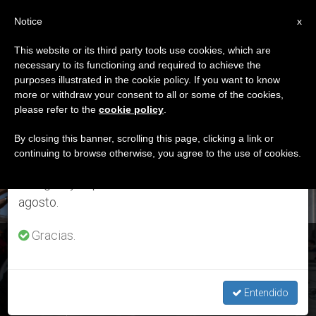
ES
Notice
×
x
Aviso importante
This website or its third party tools use cookies, which are
necessary to its functioning and required to achieve the
Del 27 de julio al 7 de agosto haremos la pausa
DÍA
purposes illustrated in the cookie policy. If you want to know
anual, aprovechando que en el periodo de verano
Abril 24th, 2019
more or withdraw your consent to all or some of the cookies,
please refer to the
cookie policy
.
se generan menos informaciones y también el
consumo de las mismas disminuye.
By closing this banner, scrolling this page, clicking a link or
continuing to browse otherwise, you agree to the use of cookies.
ÚLTIMAS NOTICIAS
Retomamos el trabajo ordinario de las ediciones
en inglés y español de ZENIT el lunes 10 de
agosto.
Gracias.
Pascua: El Papa invita a experimentar a «Jesús vivo» para
recibir su paz y ser sus testigos
Entendido
APR 24, 2019 18:43