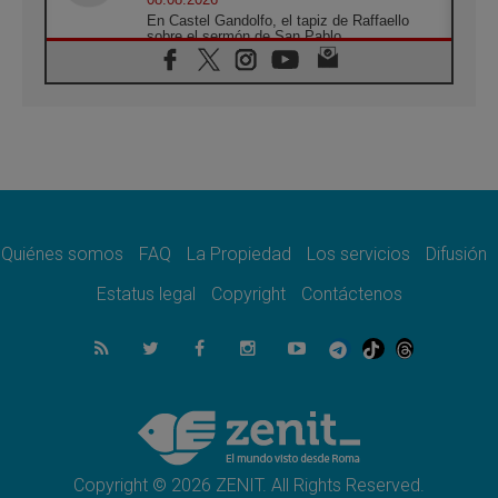
En Castel Gandolfo, el tapiz de Raffaello
sobre el sermón de San Pablo
08.08.2026
En Colombia, «la paz no se compra con una
firma»
08.08.2026
En Venezuela celebraron los 416 años del
Santo Cristo de La Grita
08.08.2026
El Papa: en Santa Ágata contemplamos la
victoria del amor sobre la muerte
Quiénes somos
FAQ
La Propiedad
Los servicios
Difusión
08.08.2026
León XIV visitará el Santuario de la Madre
Estatus legal
Copyright
Contáctenos
del Buen Consejo de Genazzano
07.08.2026
Filipinas: el Vicariato Apostólico de Calapán
se convierte en diócesis
07.08.2026
Honduras: Los desplazados invisibles de una
crisis olvidada
Copyright © 2026 ZENIT. All Rights Reserved.