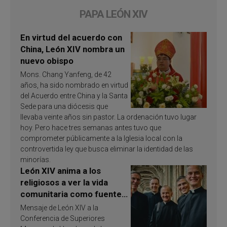
PAPA LEÓN XIV
En virtud del acuerdo con
China, León XIV nombra un
nuevo obispo
Mons. Chang Yanfeng, de 42
años, ha sido nombrado en virtud
del Acuerdo entre China y la Santa
Sede para una diócesis que
llevaba veinte años sin pastor. La ordenación tuvo lugar
hoy. Pero hace tres semanas antes tuvo que
comprometer públicamente a la Iglesia local con la
controvertida ley que busca eliminar la identidad de las
minorías.
León XIV anima a los
religiosos a ver la vida
comunitaria como fuente
de inspiración y
Mensaje de León XIV a la
santificación
Conferencia de Superiores