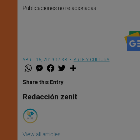
Publicaciones no relacionadas.
ABRIL 16, 2019 17:38
ARTE Y CULTURA
W
M
F
T
S
h
e
a
w
h
a
s
c
i
a
t
s
e
t
r
Share this Entry
s
e
b
t
e
A
n
o
e
p
g
o
r
Redacción zenit
p
e
k
r
View all articles