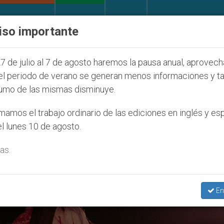
IGLESIA Y MUNDO
DOCUMENTOS
DONATIVOS
iso importante
que afecta a cristianos (y no sólo) en Tierra Santa
7 de julio al 7 de agosto haremos la pausa anual, aprovec
el periodo de verano se generan menos informaciones y t
umo de las mismas disminuye.
amos el trabajo ordinario de las ediciones en inglés y es
l lunes 10 de agosto.
as.
En