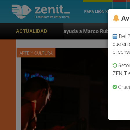
PAPA LEÓN XIV
ROMA
Av
uda a Marco Rubio ante persecución de colonos judíos 
ACTUALIDAD
Del 2
que en 
el cons
ARTE Y CULTURA
Retom
ZENIT e
Graci