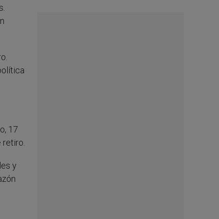
s.
ón
o.
olítica
o, 17
retiro.
les y
razón