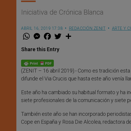
Iniciativa de Crónica Blanca
ABRIL 16, 2019 17:38
REDACCIÓN ZENIT
ARTE Y 
W
M
F
T
S
h
e
a
w
h
a
s
c
i
a
t
s
e
t
r
Share this Entry
s
e
b
t
e
A
n
o
e
p
g
o
r
p
e
k
(ZENIT – 16 abril 2019).- Como es tradición esta
r
difunde el Via Crucis que hasta este año venía l
Este año ha cambiado su habitual formato y ha i
siete profesionales de la comunicación y siete po
También este año se han incorporado periodista
Cope en España y Rosa Die Alcolea, redactora de