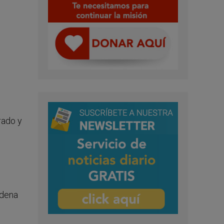
rado y
adena