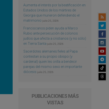
Aumenta el interés por la beatificación en
Estados Unidos de los mártires de
Georgia que murieron defendiendo el
matrimonio
julio 25, 2026
Franciscanos piden ayuda a Marco
Rubio ante persecución de colonos
judíos que afecta a cristianos (y no sólo)
en Tierra Santa
julio 25, 2026
Sacerdotes alemanes fieles al Papa
contestan a su propio obispo (y
cardenal) quien les orilla a bendecir
parejas del mismo sexo en importante
diócesis
julio 25, 2026
PUBLICACIONES MÁS
VISTAS