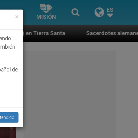
ES
×
MISIÓN
Sacerdotes alemanes fieles al Papa contestan a s
hando
ambién
pañol de
tendido