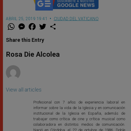
ABRIL 25, 2019 19:41
CIUDAD DEL VATICANO
W
M
F
T
S
h
e
a
w
h
a
s
c
i
a
t
s
e
t
r
Share this Entry
s
e
b
t
e
A
n
o
e
p
g
o
r
Rosa Die Alcolea
p
e
k
r
View all articles
Profesional con 7 años de experiencia laboral en
informar sobre la vida de la Iglesia y en comunicación
institucional de la Iglesia en España, además de
trabajar como crítica de cine y crítica musical como
colaboradora en distintos medios de comunicación.
Nació en Córdoba, el 22 de octubre de 1986. Doble