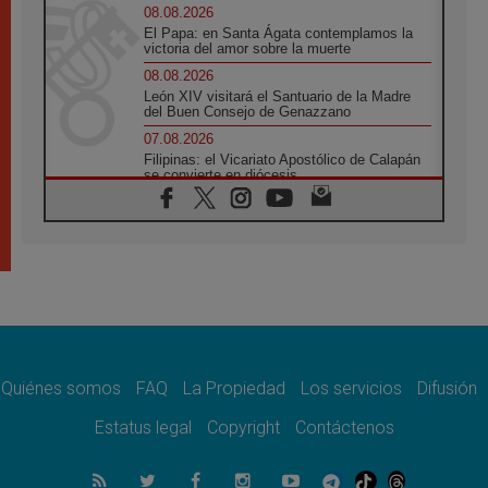
08.08.2026
El Papa: en Santa Ágata contemplamos la
victoria del amor sobre la muerte
08.08.2026
León XIV visitará el Santuario de la Madre
del Buen Consejo de Genazzano
07.08.2026
Filipinas: el Vicariato Apostólico de Calapán
se convierte en diócesis
07.08.2026
Honduras: Los desplazados invisibles de una
crisis olvidada
07.08.2026
Bokalic: "En Argentina el Papa León señalará
el compromiso del cristiano"
07.08.2026
La matanza de niños en Gaza no cesa: 300
muertos en 300 días
Quiénes somos
FAQ
La Propiedad
Los servicios
Difusión
07.08.2026
Tagle: La guerra desfigura el mundo, solo la
Estatus legal
Copyright
Contáctenos
revelación de Dios lo transfigura
07.08.2026
Presentada la Trienal de Arte de las