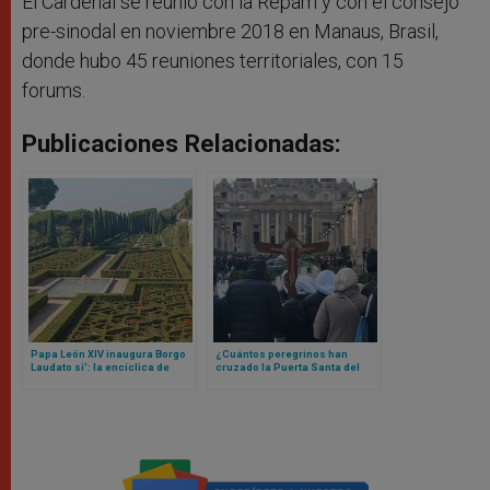
El Cardenal se reunió con la Repam y con el consejo
pre-sinodal en noviembre 2018 en Manaus, Brasil,
donde hubo 45 reuniones territoriales, con 15
forums.
Publicaciones Relacionadas:
Papa León XIV inaugura Borgo
¿Cuántos peregrinos han
Laudato si’: la encíclica de
cruzado la Puerta Santa del
Francisco que se materializó
Vaticano? La cifra te va a
en un lugar
sorprender