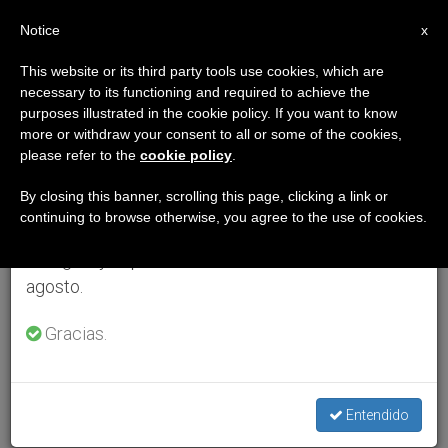
ES
Notice
×
x
Aviso importante
This website or its third party tools use cookies, which are
necessary to its functioning and required to achieve the
Del 27 de julio al 7 de agosto haremos la pausa
purposes illustrated in the cookie policy. If you want to know
anual, aprovechando que en el periodo de verano
more or withdraw your consent to all or some of the cookies,
please refer to the
cookie policy
.
se generan menos informaciones y también el
consumo de las mismas disminuye.
By closing this banner, scrolling this page, clicking a link or
continuing to browse otherwise, you agree to the use of cookies.
Retomamos el trabajo ordinario de las ediciones
en inglés y español de ZENIT el lunes 10 de
agosto.
Gracias.
Entendido