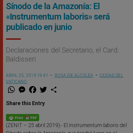
Sínodo de la Amazonía: El
«Instrumentum laboris» será
publicado en junio
Declaraciones del Secretario, el Card.
Baldisseri
ABRIL 25, 2019 19:41
ROSA DIE ALCOLEA
CIUDAD DEL
VATICANO
W
M
F
T
S
h
e
a
w
h
a
s
c
i
a
t
s
e
t
r
Share this Entry
s
e
b
t
e
A
n
o
e
p
g
o
r
p
e
k
r
(ZENIT – 25 abril 2019).- El
Instrumentum laboris
del