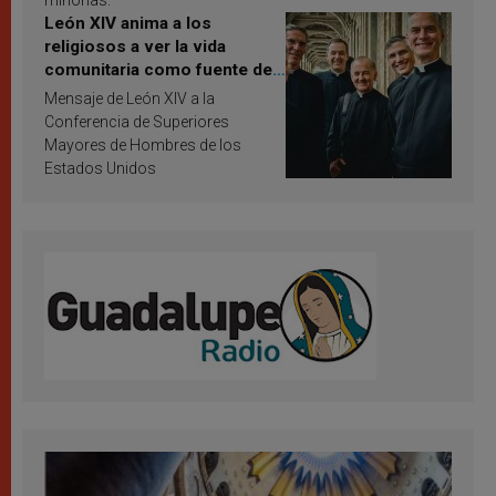
minorías.
León XIV anima a los
religiosos a ver la vida
comunitaria como fuente de
inspiración y santificación
Mensaje de León XIV a la
Conferencia de Superiores
Mayores de Hombres de los
Estados Unidos