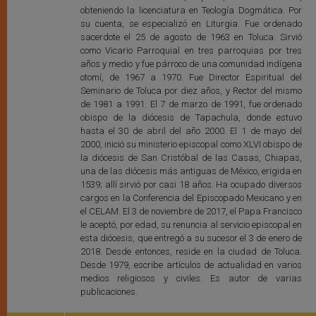
obteniendo la licenciatura en Teología Dogmática. Por
su cuenta, se especializó en Liturgia. Fue ordenado
sacerdote el 25 de agosto de 1963 en Toluca. Sirvió
como Vicario Parroquial en tres parroquias por tres
años y medio y fue párroco de una comunidad indígena
otomí, de 1967 a 1970. Fue Director Espiritual del
Seminario de Toluca por diez años, y Rector del mismo
de 1981 a 1991. El 7 de marzo de 1991, fue ordenado
obispo de la diócesis de Tapachula, donde estuvo
hasta el 30 de abril del año 2000. El 1 de mayo del
2000, inició su ministerio episcopal como XLVI obispo de
la diócesis de San Cristóbal de las Casas, Chiapas,
una de las diócesis más antiguas de México, erigida en
1539; allí sirvió por casi 18 años. Ha ocupado diversos
cargos en la Conferencia del Episcopado Mexicano y en
el CELAM. El 3 de noviembre de 2017, el Papa Francisco
le aceptó, por edad, su renuncia al servicio episcopal en
esta diócesis, que entregó a su sucesor el 3 de enero de
2018. Desde entonces, reside en la ciudad de Toluca.
Desde 1979, escribe artículos de actualidad en varios
medios religiosos y civiles. Es autor de varias
publicaciones.