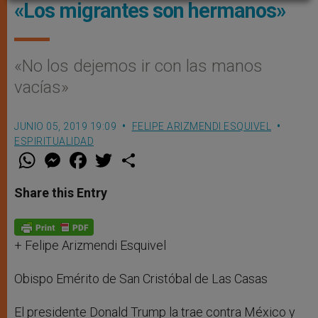
«Los migrantes son hermanos»
«No los dejemos ir con las manos
vacías»
JUNIO 05, 2019 19:09
FELIPE ARIZMENDI ESQUIVEL
ESPIRITUALIDAD
W
M
F
T
S
h
e
a
w
h
a
s
c
i
a
t
s
e
t
r
Share this Entry
s
e
b
t
e
A
n
o
e
p
g
o
r
p
e
k
r
+ Felipe Arizmendi Esquivel
Obispo Emérito de San Cristóbal de Las Casas
El presidente Donald Trump la trae contra México y