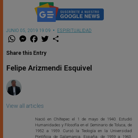
JUNIO 05, 2019 19:09
ESPIRITUALIDAD
W
M
F
T
S
h
e
a
w
h
a
s
c
i
a
t
s
e
t
r
Share this Entry
s
e
b
t
e
A
n
o
e
p
g
o
r
Felipe Arizmendi Esquivel
p
e
k
r
View all articles
Nació en Chiltepec el 1 de mayo de 1940. Estudió
Humanidades y Filosofía en el Seminario de Toluca, de
1952 a 1959. Cursó la Teología en la Universidad
Pontificia de Salamanca, España, de 1959 a 1963,