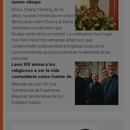
nuevo obispo
Mons. Chang Yanfeng, de 42
años, ha sido nombrado en virtud
del Acuerdo entre China y la Santa
Sede para una diócesis que
llevaba veinte años sin pastor. La ordenación tuvo lugar
hoy. Pero hace tres semanas antes tuvo que
comprometer públicamente a la Iglesia local con la
controvertida ley que busca eliminar la identidad de las
minorías.
León XIV anima a los
religiosos a ver la vida
comunitaria como fuente de
inspiración y santificación
Mensaje de León XIV a la
Conferencia de Superiores
Mayores de Hombres de los
Estados Unidos