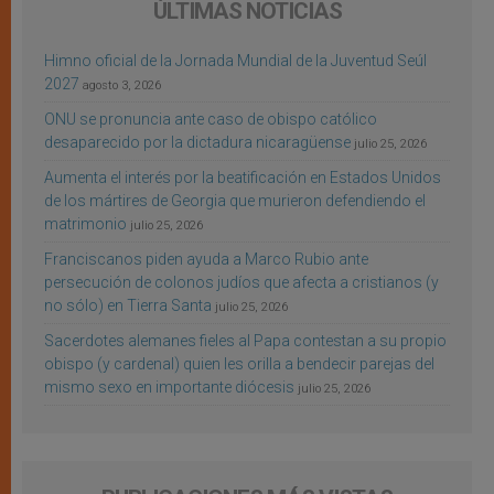
ÚLTIMAS NOTICIAS
Himno oficial de la Jornada Mundial de la Juventud Seúl
2027
agosto 3, 2026
ONU se pronuncia ante caso de obispo católico
desaparecido por la dictadura nicaragüense
julio 25, 2026
Aumenta el interés por la beatificación en Estados Unidos
de los mártires de Georgia que murieron defendiendo el
matrimonio
julio 25, 2026
Franciscanos piden ayuda a Marco Rubio ante
persecución de colonos judíos que afecta a cristianos (y
no sólo) en Tierra Santa
julio 25, 2026
Sacerdotes alemanes fieles al Papa contestan a su propio
obispo (y cardenal) quien les orilla a bendecir parejas del
mismo sexo en importante diócesis
julio 25, 2026