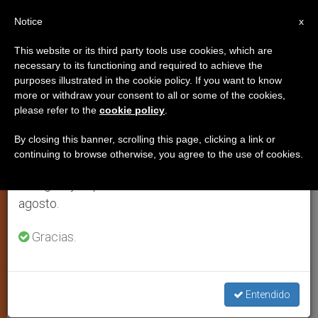
ES
Notice
×
x
Aviso importante
This website or its third party tools use cookies, which are
necessary to its functioning and required to achieve the
Del 27 de julio al 7 de agosto haremos la pausa
ESPIRITUALIDAD
purposes illustrated in the cookie policy. If you want to know
anual, aprovechando que en el periodo de verano
more or withdraw your consent to all or some of the cookies,
please refer to the
cookie policy
.
se generan menos informaciones y también el
consumo de las mismas disminuye.
By closing this banner, scrolling this page, clicking a link or
continuing to browse otherwise, you agree to the use of cookies.
Retomamos el trabajo ordinario de las ediciones
en inglés y español de ZENIT el lunes 10 de
agosto.
Gracias.
Migrantes En Estados Unidos © WIKIMEDIA COMMONS
Entendido
Monseñor Felipe Arizmendi: