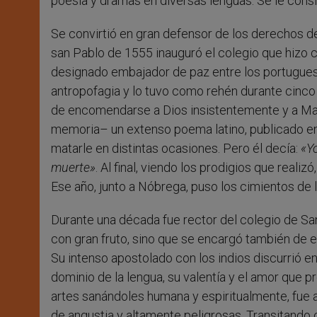
poesía y dramas en diversas lenguas. Se le consider
Se convirtió en gran defensor de los derechos de 
san Pablo de 1555 inauguró el colegio que hizo c
designado embajador de paz entre los portuguese
antropofagia y lo tuvo como rehén durante cinco 
de encomendarse a Dios insistentemente y a Marí
memoria– un extenso poema latino, publicado en
matarle en distintas ocasiones. Pero él decía:
«Y
muerte»
. Al final, viendo los prodigios que reali
Ese año, junto a Nóbrega, puso los cimientos de 
Durante una década fue rector del colegio de Sa
con gran fruto, sino que se encargó también de eva
Su intenso apostolado con los indios discurrió en
dominio de la lengua, su valentía y el amor que 
artes sanándoles humana y espiritualmente, fue 
de angustia y altamente peligrosas. Transitando 