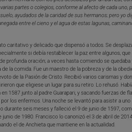
arias partes o colegios, conforme al afecto de cada uno, 
suelo, ayudados de la caridad de sus hermanos; pero yo d
anegada entre el cieno y el agua de estas lagunas, camina
rato caritativo y delicado que dispensó a todos. Se despla
pecialmente si debía restablecer la paz entre algunos, que
 de profunda oración; a veces hasta comiendo se quedaba 
 de la comida. Fue un maestro de la pobreza y de la obedi
evoto de la Pasión de Cristo. Recibió varios carismas y do
girieron que eligiese un lugar para su retiro. Lo rehusó. Habí
tiba en 1587 junto al padre Guarapari, y sacando fuerzas de f
d por los enfermos. Una noche se levantó para asistir a uno
ndo durante seis meses y falleció el 9 de junio de 1597, com
e junio de 1980. Francisco lo canonizó el 3 de abril de 2014
ando el de Anchieta que mantiene en la actualidad.