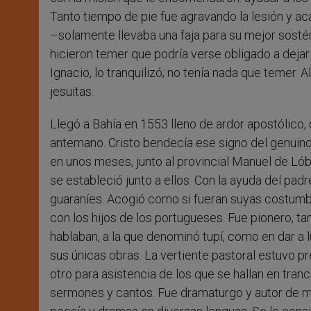
Tanto tiempo de pie fue agravando la lesión y ac
–solamente llevaba una faja para su mejor sost
hicieron temer que podría verse obligado a deja
Ignacio, lo tranquilizó; no tenía nada que temer. A
jesuitas.
Llegó a Bahía en 1553 lleno de ardor apostólico, 
antemano. Cristo bendecía ese signo del genuino
en unos meses, junto al provincial Manuel de Lóbr
se estableció junto a ellos. Con la ayuda del padr
guaraníes. Acogió como si fueran suyas costumbre
con los hijos de los portugueses. Fue pionero, t
hablaban, a la que denominó tupí, como en dar a l
sus únicas obras. La vertiente pastoral estuvo 
otro para asistencia de los que se hallan en tran
sermones y cantos. Fue dramaturgo y autor de man