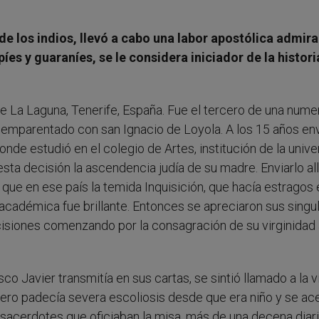
de los indios, llevó a cabo una labor apostólica admira
íes y guaraníes, se le considera iniciador de la histori
e La Laguna, Tenerife, España. Fue el tercero de una num
ba emparentado con san Ignacio de Loyola. A los 15 años en
nde estudió en el colegio de Artes, institución de la univ
sta decisión la ascendencia judía de su madre. Enviarlo all
que en ese país la temida Inquisición, que hacía estragos 
 académica fue brillante. Entonces se apreciaron sus singu
cisiones comenzando por la consagración de su virginidad
co Javier transmitía en sus cartas, se sintió llamado a la v
Pero padecía severa escoliosis desde que era niño y se ac
sacerdotes que oficiaban la misa, más de una decena diari