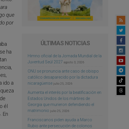
para
igo que
ndo por
ÚLTIMAS NOTICIAS
zaba
 se ha
Himno oficial de la Jornada Mundial de la
tan
Juventud Seúl 2027
agosto 3, 2026
encia,
ONU se pronuncia ante caso de obispo
nes,
católico desaparecido por la dictadura
a ido a
nicaragüense
julio 25, 2026
laqueza
Aumenta el interés por la beatificación en
 de
Estados Unidos de los mártires de
Georgia que murieron defendiendo el
o él
matrimonio
julio 25, 2026
. En
Franciscanos piden ayuda a Marco
Rubio ante persecución de colonos