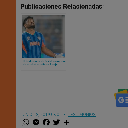
Publicaciones Relacionadas:
El testimonio de fe del campeón
de cricket cristiano Sanju
Samson
JUNIO 08, 2019 08:00
TESTIMONIOS
W
M
F
T
S
h
e
a
w
h