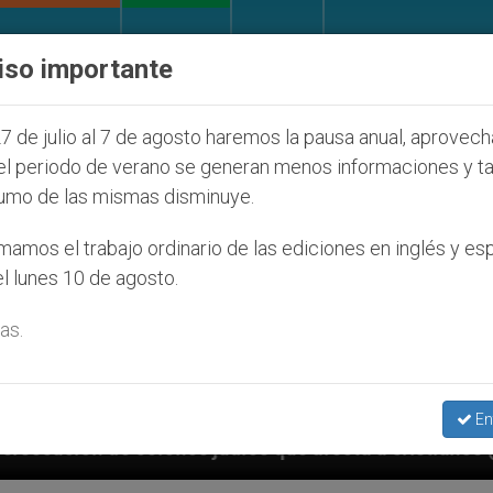
IGLESIA Y MUNDO
DOCUMENTOS
DONATIVOS
iso importante
7 de julio al 7 de agosto haremos la pausa anual, aprovec
el periodo de verano se generan menos informaciones y t
umo de las mismas disminuye.
amos el trabajo ordinario de las ediciones en inglés y es
l lunes 10 de agosto.
as.
En
e afecta a cristianos (y no sólo) en Tierra Santa