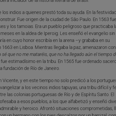
a iniciador de la historia literaria de Brasil.
los indios a quienes prestó toda su ayuda. En la festivida
onstruir. Fue origen de la ciudad de Sâo Paulo. En 1563 fu
s y los tamoias. Era un pueblo peligroso que practicaba l
meses en la aldea de Iperoig. Les enseñó el evangelio sin
a en cuyo honor escribía en la arena –y grababa en su
 1663 en Lisboa. Mientras llegaba la paz, amenazaron con
o sé que no me mataréis, que no ha llegado aún el tiempo d
zó, fue estimadísimo en la tribu. En 1565 fue ordenado sacer
la fundación de Río de Janeiro.
n Vicente, y en este tiempo no solo predicó a los portugu
ngelizar a los vecinos indios tapuyas, una tribu difícil y f
tre las colonias portuguesas de Río y de Espíritu Santo. El
profesaba a esos pueblos, a los que alfabetizó y enseñó div
admirable y heroico. Afrontó situaciones comprometidas, l
con un hermano con los pies descalzos por un barrizal, co