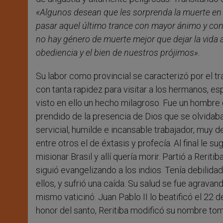
«Algunos desean que les sorprenda la muerte en v
pasar aquel último trance con mayor ánimo y con
no hay género de muerte mejor que dejar la vida 
obediencia y el bien de nuestros prójimos».
Su labor como provincial se caracterizó por el t
con tanta rapidez para visitar a los hermanos, es
visto en ello un hecho milagroso. Fue un hombre
prendido de la presencia de Dios que se olvidaba
servicial, humilde e incansable trabajador, muy d
entre otros el de éxtasis y profecía. Al final le su
misionar Brasil y allí quería morir. Partió a Reri
siguió evangelizando a los indios. Tenía debilida
ellos, y sufrió una caída. Su salud se fue agrava
mismo vaticinó. Juan Pablo II lo beatificó el 22 d
honor del santo, Reritiba modificó su nombre tom