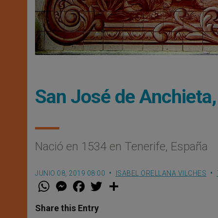
San José de Anchieta, 
Nació en 1534 en Tenerife, España
JUNIO 08, 2019 08:00
ISABEL ORELLANA VILCHES
W
M
F
T
S
h
e
a
w
h
a
s
c
i
a
t
s
e
t
r
Share this Entry
s
e
b
t
e