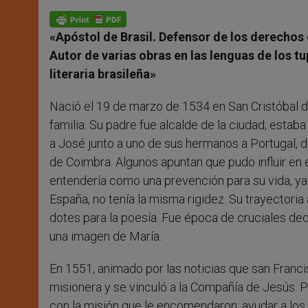
A
n
o
e
p
g
o
r
p
e
k
«Apóstol de Brasil. Defensor de los derechos 
r
Autor de varias obras en las lenguas de los tup
literaria brasileña»
Nació el 19 de marzo de 1534 en San Cristóbal d
familia. Su padre fue alcalde de la ciudad; esta
a José junto a uno de sus hermanos a Portugal, do
de Coimbra. Algunos apuntan que pudo influir en e
entendería como una prevención para su vida, ya 
España, no tenía la misma rigidez. Su trayectoria
dotes para la poesía. Fue época de cruciales de
una imagen de María.
En 1551, animado por las noticias que san Francis
misionera y se vinculó a la Compañía de Jesús. 
con la misión que le encomendaron: ayudar a los 