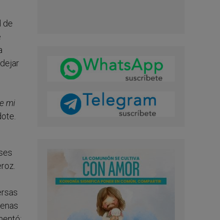
d de
e
a
 dejar
e mi
dote.
eses
eroz.
ersas
lenas
mentó: