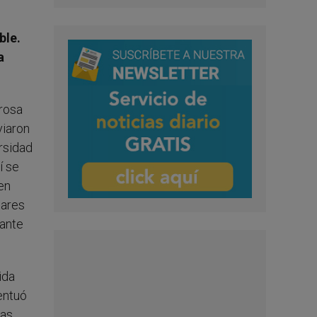
ble.
a
erosa
viaron
ersidad
í se
en
lares
 ante
ida
entuó
as.