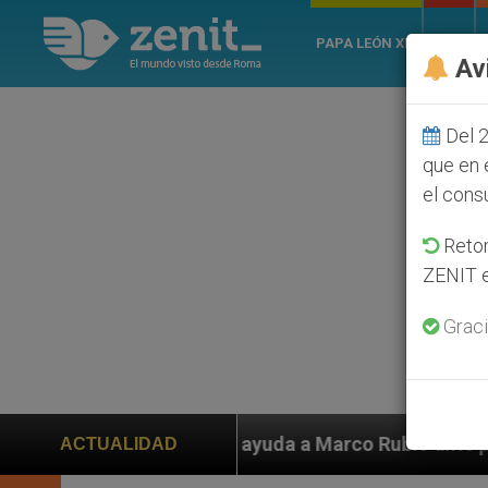
PAPA LEÓN XIV
ROMA
Av
Del 2
que en 
el cons
Retom
ZENIT e
Graci
da a Marco Rubio ante persecución de colonos judíos qu
ACTUALIDAD