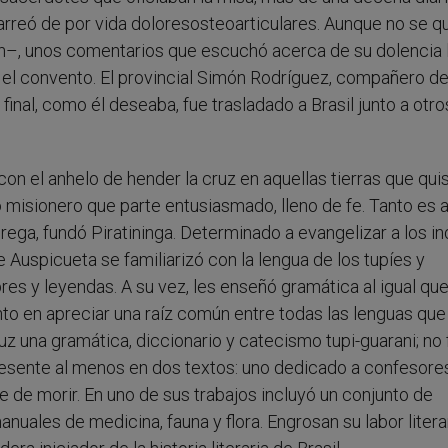
arreó de por vida doloresosteoarticulares. Aunque no se q
én–, unos comentarios que escuchó acerca de su dolencia 
r el convento. El provincial Simón Rodríguez, compañero d
l final, como él deseaba, fue trasladado a Brasil junto a otro
con el anhelo de hender la cruz en aquellas tierras que qui
 misionero que parte entusiasmado, lleno de fe. Tanto es a
ega, fundó Piratininga. Determinado a evangelizar a los in
e Auspicueta se familiarizó con la lengua de los tupíes y
s y leyendas. A su vez, les enseñó gramática al igual que
anto en apreciar una raíz común entre todas las lenguas que
uz una gramática, diccionario y catecismo tupi-guarani; no
presente al menos en dos textos: uno dedicado a confesore
ce de morir. En uno de sus trabajos incluyó un conjunto de
uales de medicina, fauna y flora. Engrosan su labor literar