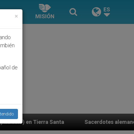
ES
×
MISIÓN
hando
ambién
pañol de
tendido
Sacerdotes alemanes fieles al Papa contestan a su