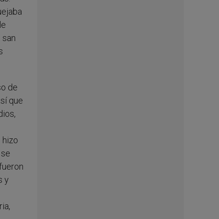
uejaba
le
e san
s
so de
sí que
dios,
 hizo
 se
 fueron
s y
ia,