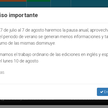
IGLESIA Y MUNDO
DOCUMENTOS
DONATIVOS
iso importante
7 de julio al 7 de agosto haremos la pausa anual, aprovec
el periodo de verano se generan menos informaciones y t
umo de las mismas disminuye.
amos el trabajo ordinario de las ediciones en inglés y es
l lunes 10 de agosto.
as.
En
Sacerdotes alemanes fieles al Papa contestan a s