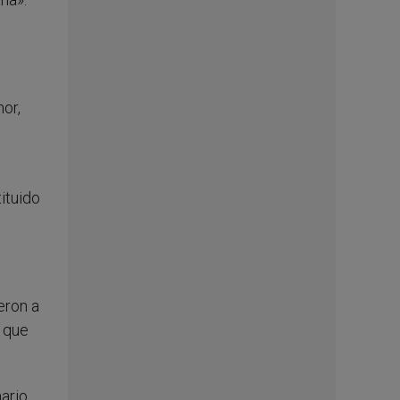
or,
ituido
eron a
, que
mario