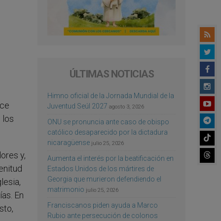
ÚLTIMAS NOTICIAS
Himno oficial de la Jornada Mundial de la
oce
Juventud Seúl 2027
agosto 3, 2026
 los
ONU se pronuncia ante caso de obispo
católico desaparecido por la dictadura
nicaragüense
julio 25, 2026
ores y,
Aumenta el interés por la beatificación en
lenitud
Estados Unidos de los mártires de
Georgia que murieron defendiendo el
lesia,
matrimonio
julio 25, 2026
ías. En
Franciscanos piden ayuda a Marco
sto,
Rubio ante persecución de colonos