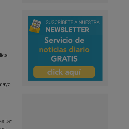
lica
 mayo
s
esitan
na».