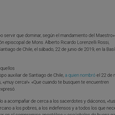
po servir que dominar, según el mandamiento del Maestro»
ón episcopal de Mons. Alberto Ricardo Lorenzelli Rossi,
Santiago de Chile, el sábado, 22 de junio de 2019, en la Basí
quellos
spo auxiliar de Santiago de Chile,
a quien nombró
el 22 de
es, «¡muy cerca!». «Que cuando te busquen te encuentren
expresó.
lado a acompañar de cerca a los sacerdotes y diáconos, «tu
rcano a los pobres, a los indefensos y a todos los que nec
erar en el compromiso apostólico y escúchalos de buena ga