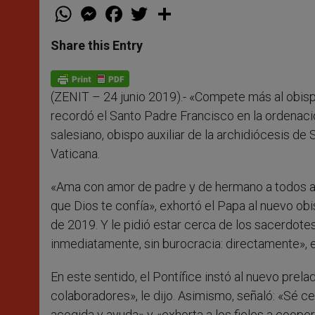
W
M
F
T
S
h
e
a
w
h
a
s
c
i
a
t
s
e
t
r
Share this Entry
s
e
b
t
e
A
n
o
e
p
g
o
r
p
e
k
(ZENIT – 24 junio 2019).- «Compete más al obis
r
recordó el Santo Padre Francisco en la ordenaci
salesiano, obispo auxiliar de la archidiócesis de 
Vaticana.
«Ama con amor de padre y de hermano a todos a
que Dios te confía», exhortó el Papa al nuevo obi
de 2019. Y le pidió estar cerca de los sacerdot
inmediatamente, sin burocracia: directamente», 
En este sentido, el Pontífice instó al nuevo pre
colaboradores», le dijo. Asimismo, señaló: «Sé ce
acogida y ayuda» y «exhorta a los fieles a coop