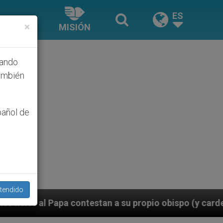
ES
×
MISIÓN
hando
ambién
pañol de
tendido
u propio obispo (y cardenal) quien les orilla a bende