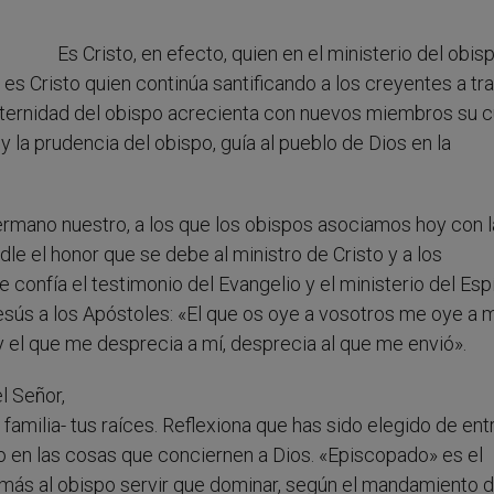
Es Cristo, en efecto, quien en el ministerio del obis
 es Cristo quien continúa santificando a los creyentes a tr
 paternidad del obispo acrecienta con nuevos miembros su c
a y la prudencia del obispo, guía al pueblo de Dios en la
hermano nuestro, a los que los obispos asociamos hoy con l
le el honor que se debe al ministro de Cristo y a los
 confía el testimonio del Evangelio y el ministerio del Espí
esús a los Apóstoles: «El que os oye a vosotros me oye a mí
 el que me desprecia a mí, desprecia al que me envió».
l Señor,
 familia- tus raíces. Reflexiona que has sido elegido de ent
o en las cosas que conciernen a Dios. «Episcopado» es el
más al obispo servir que dominar, según el mandamiento d