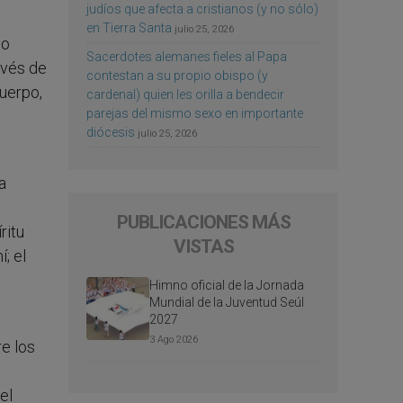
judíos que afecta a cristianos (y no sólo)
en Tierra Santa
julio 25, 2026
po
Sacerdotes alemanes fieles al Papa
avés de
contestan a su propio obispo (y
uerpo,
cardenal) quien les orilla a bendecir
parejas del mismo sexo en importante
diócesis
julio 25, 2026
a
PUBLICACIONES MÁS
ritu
VISTAS
; el
Himno oficial de la Jornada
Mundial de la Juventud Seúl
2027
3 Ago 2026
re los
el