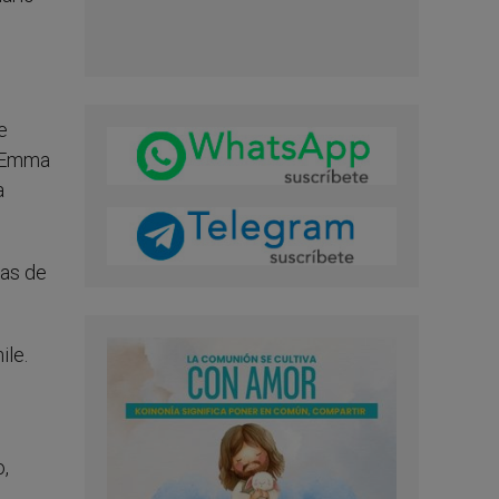
e
y Emma
a
ias de
ile.
o,