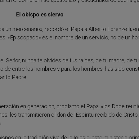
El obispo es siervo
ca un mercenario», recordó el Papa a Alberto Lorenzelli, en
es. «Episcopado» es el nombre de un servicio, no de un hon
el Señor, nunca te olvides de tus raíces, de tu madre, de tu
ido de entre los hombres y para los hombres, has sido const
Santo Padre.
neración en generación, proclamó el Papa, «los Doce reuni
s, les transmitieron el don del Espíritu recibido de Cristo
.
spos en la tradición viva de la Iglesia, este ministerio pri