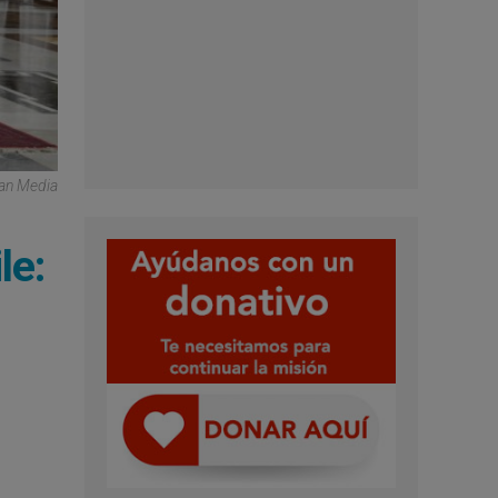
can Media
le: