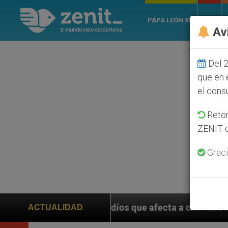
PAPA LEÓN XIV
ROMA
Av
Del 2
que en 
el cons
Retom
ZENIT e
Graci
que afecta a cristianos (y no sólo) en Tierra Santa
ACTUALIDAD