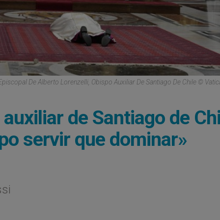
piscopal De Alberto Lorenzelli, Obispo Auxiliar De Santiago De Chile © Vati
auxiliar de Santiago de Chi
po servir que dominar»
ssi