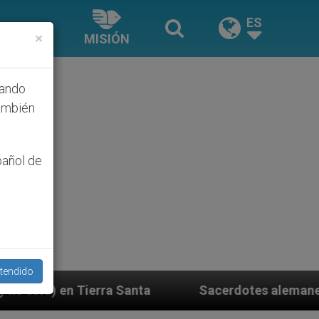
ES
×
MISIÓN
hando
ambién
pañol de
tendido
rdotes alemanes fieles al Papa contestan a su propio 