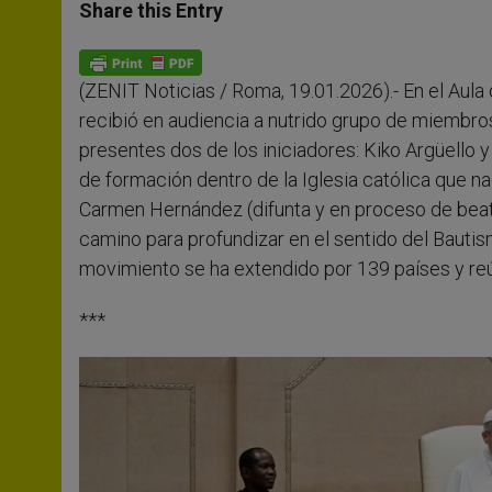
t
s
e
t
r
Share this Entry
s
e
b
t
e
A
n
o
e
p
g
o
r
p
e
k
(ZENIT Noticias / Roma, 19.01.2026).- En el Aula
r
recibió en audiencia a nutrido grupo de miembr
presentes dos de los iniciadores: Kiko Argüello
de formación dentro de la Iglesia católica que n
Carmen Hernández (difunta y en proceso de beat
camino para profundizar en el sentido del Bautis
movimiento se ha extendido por 139 países y r
***