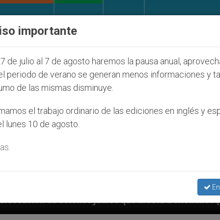
IGLESIA Y MUNDO
DOCUMENTOS
DONATIVOS
iso importante
7 de julio al 7 de agosto haremos la pausa anual, aprovec
el periodo de verano se generan menos informaciones y t
umo de las mismas disminuye.
amos el trabajo ordinario de las ediciones en inglés y es
l lunes 10 de agosto.
as.
En
 a cristianos (y no sólo) en Tierra Santa
Sace