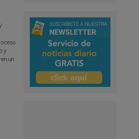
V
proceso
o y
ren un