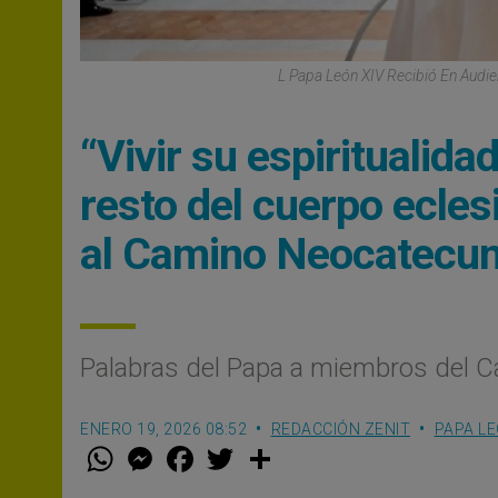
L Papa León XIV Recibió En Audi
“Vivir su espiritualida
resto del cuerpo ecles
al Camino Neocatecu
Palabras del Papa a miembros del 
ENERO 19, 2026 08:52
REDACCIÓN ZENIT
PAPA LE
W
M
F
T
S
h
e
a
w
h
a
s
c
i
a