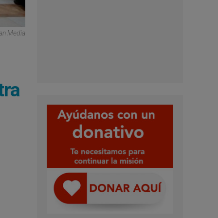
can Media
tra