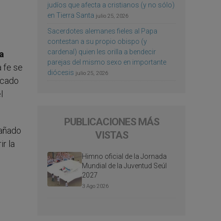
judíos que afecta a cristianos (y no sólo)
en Tierra Santa
julio 25, 2026
Sacerdotes alemanes fieles al Papa
contestan a su propio obispo (y
cardenal) quien les orilla a bendecir
a
parejas del mismo sexo en importante
 fe se
diócesis
julio 25, 2026
ficado
l
PUBLICACIONES MÁS
pañado
VISTAS
r la
Himno oficial de la Jornada
Mundial de la Juventud Seúl
2027
3 Ago 2026