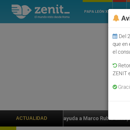
PAPA LEÓN XIV
ROMA
Av
Del 2
que en 
el cons
Retom
ZENIT e
Graci
o Rubio ante persecución de colonos judíos que afecta
ACTUALIDAD