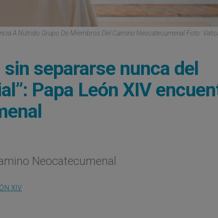
encia A Nutrido Grupo De Miembros Del Camino Neocatecumenal Foto: Vati
d sin separarse nunca del
ial”: Papa León XIV encuen
menal
Camino Neocatecumenal
ÓN XIV