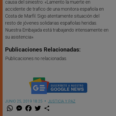
causa del siniestro: «Lamento la muerte en
accidente de trafico de una monitora española en
Costa de Marfil
. Sigo atentamente situación del
resto de jóvenes solidarias españolas heridas.
Nuestra Embajada está trabajando intensamente en
su asistencia».
Publicaciones Relacionadas:
Publicaciones no relacionadas.
JUNIO 25, 2019 18:25
JUSTICIA Y PAZ
W
M
F
T
S
h
e
a
w
h
a
s
c
i
a