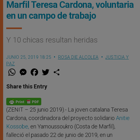
Marfil Teresa Cardona, voluntaria
en un campo de trabajo
Y 10 chicas resultan heridas
JUNIO 25, 2019 18:25
ROSA DIE ALCOLEA
JUSTICIA Y
PAZ
W
M
F
T
S
h
e
a
w
h
a
s
c
i
a
t
s
e
t
r
Share this Entry
s
e
b
t
e
A
n
o
e
p
g
o
r
p
e
k
r
(ZENIT – 25 junio 2019).- La joven catalana Teresa
Cardona, coordinadora del proyecto solidario
Anitie
Kossobe,
en Yamoussoukro (Costa de Marfil),
falleció el pasado 22 de junio de 2019, en un