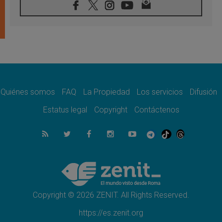
país
06.08.2026
Hiroshima y Nagasaki, 81 años después.
Comienzan "Diez Días Oración por la Paz"
06.08.2026
Pizzaballa en Asís: los cristianos quieren
paz
06.08.2026
Sturla: La visita de León XIV será una buena
noticia para todo el Uruguay
Quiénes somos
FAQ
La Propiedad
Los servicios
Difusión
06.08.2026
Estatus legal
Copyright
Contáctenos
León XIV: La revolución del Evangelio
derriba los muros que separan
06.08.2026
La Iglesia en Ceuta: caridad y esperanza
frente al drama migratorio
06.08.2026
La visita del Papa a Perú será un tiempo de
gracia reconciliación y esperanza
Copyright © 2026 ZENIT. All Rights Reserved.
https://es.zenit.org