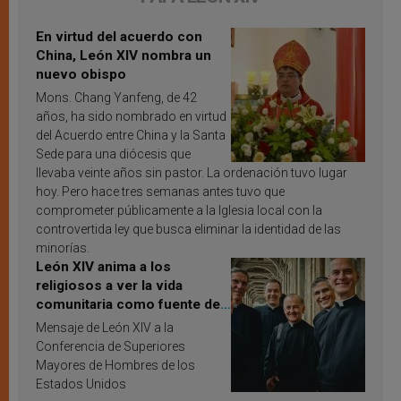
En virtud del acuerdo con
China, León XIV nombra un
nuevo obispo
Mons. Chang Yanfeng, de 42
años, ha sido nombrado en virtud
del Acuerdo entre China y la Santa
Sede para una diócesis que
llevaba veinte años sin pastor. La ordenación tuvo lugar
hoy. Pero hace tres semanas antes tuvo que
comprometer públicamente a la Iglesia local con la
controvertida ley que busca eliminar la identidad de las
minorías.
León XIV anima a los
religiosos a ver la vida
comunitaria como fuente de
inspiración y santificación
Mensaje de León XIV a la
Conferencia de Superiores
Mayores de Hombres de los
Estados Unidos