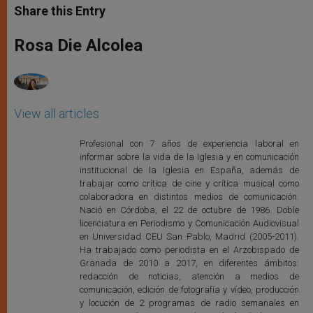
t
s
e
t
r
Share this Entry
s
e
b
t
e
A
n
o
e
p
g
o
r
Rosa Die Alcolea
p
e
k
r
View all articles
Profesional con 7 años de experiencia laboral en
informar sobre la vida de la Iglesia y en comunicación
institucional de la Iglesia en España, además de
trabajar como crítica de cine y crítica musical como
colaboradora en distintos medios de comunicación.
Nació en Córdoba, el 22 de octubre de 1986. Doble
licenciatura en Periodismo y Comunicación Audiovisual
en Universidad CEU San Pablo, Madrid (2005-2011).
Ha trabajado como periodista en el Arzobispado de
Granada de 2010 a 2017, en diferentes ámbitos:
redacción de noticias, atención a medios de
comunicación, edición de fotografía y vídeo, producción
y locución de 2 programas de radio semanales en