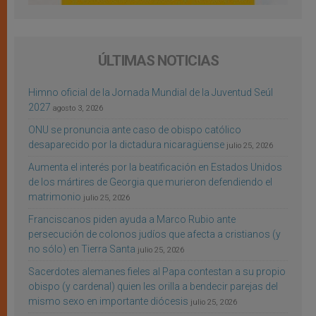
ÚLTIMAS NOTICIAS
Himno oficial de la Jornada Mundial de la Juventud Seúl
2027
agosto 3, 2026
ONU se pronuncia ante caso de obispo católico
desaparecido por la dictadura nicaragüense
julio 25, 2026
Aumenta el interés por la beatificación en Estados Unidos
de los mártires de Georgia que murieron defendiendo el
matrimonio
julio 25, 2026
Franciscanos piden ayuda a Marco Rubio ante
persecución de colonos judíos que afecta a cristianos (y
no sólo) en Tierra Santa
julio 25, 2026
Sacerdotes alemanes fieles al Papa contestan a su propio
obispo (y cardenal) quien les orilla a bendecir parejas del
mismo sexo en importante diócesis
julio 25, 2026