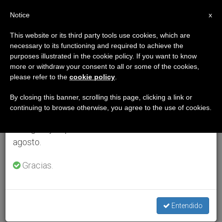
ES
Notice
×
x
Aviso importante
This website or its third party tools use cookies, which are
necessary to its functioning and required to achieve the
Del 27 de julio al 7 de agosto haremos la pausa
purposes illustrated in the cookie policy. If you want to know
anual, aprovechando que en el periodo de verano
more or withdraw your consent to all or some of the cookies,
please refer to the
cookie policy
.
se generan menos informaciones y también el
consumo de las mismas disminuye.
By closing this banner, scrolling this page, clicking a link or
continuing to browse otherwise, you agree to the use of cookies.
Retomamos el trabajo ordinario de las ediciones
en inglés y español de ZENIT el lunes 10 de
agosto.
Gracias.
Entendido