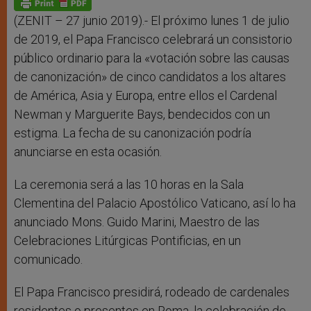
p
e
k
r
(ZENIT – 27 junio 2019).- El próximo lunes 1 de julio
de 2019, el Papa Francisco celebrará un consistorio
público ordinario para la «votación sobre las causas
de canonización» de cinco candidatos a los altares
de América, Asia y Europa, entre ellos el Cardenal
Newman y Marguerite Bays, bendecidos con un
estigma. La fecha de su canonización podría
anunciarse en esta ocasión.
La ceremonia será a las 10 horas en la Sala
Clementina del Palacio Apostólico Vaticano, así lo ha
anunciado Mons. Guido Marini, Maestro de las
Celebraciones Litúrgicas Pontificias, en un
comunicado.
El Papa Francisco presidirá, rodeado de cardenales
residentes o presentes en Roma, la celebración de