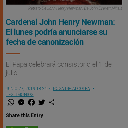
Retrato De John Henry Newman, De John Everett Millais
Cardenal John Henry Newman:
El lunes podría anunciarse su
fecha de canonización
El Papa celebrará consistorio el 1 de
julio
JUNIO 27, 2019 18:24
ROSA DIE ALCOLEA
TESTIMONIOS
W
M
F
T
S
h
e
a
w
h
a
s
c
i
a
t
s
e
t
r
Share this Entry
s
e
b
t
e
A
n
o
e
p
g
o
r