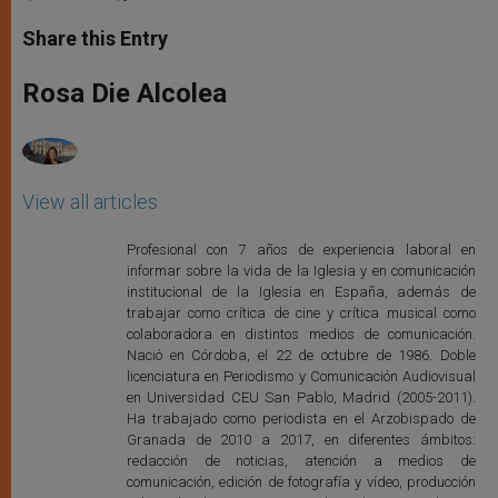
a
s
c
i
a
t
s
e
t
r
Share this Entry
s
e
b
t
e
A
n
o
e
p
g
o
r
Rosa Die Alcolea
p
e
k
r
View all articles
Profesional con 7 años de experiencia laboral en
informar sobre la vida de la Iglesia y en comunicación
institucional de la Iglesia en España, además de
trabajar como crítica de cine y crítica musical como
colaboradora en distintos medios de comunicación.
Nació en Córdoba, el 22 de octubre de 1986. Doble
licenciatura en Periodismo y Comunicación Audiovisual
en Universidad CEU San Pablo, Madrid (2005-2011).
Ha trabajado como periodista en el Arzobispado de
Granada de 2010 a 2017, en diferentes ámbitos:
redacción de noticias, atención a medios de
comunicación, edición de fotografía y vídeo, producción