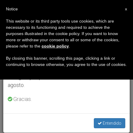
ES
Notice
×
x
Aviso importante
This website or its third party tools use cookies, which are
necessary to its functioning and required to achieve the
Del 27 de julio al 7 de agosto haremos la pausa
purposes illustrated in the cookie policy. If you want to know
anual, aprovechando que en el periodo de verano
more or withdraw your consent to all or some of the cookies,
please refer to the
cookie policy
.
se generan menos informaciones y también el
consumo de las mismas disminuye.
By closing this banner, scrolling this page, clicking a link or
continuing to browse otherwise, you agree to the use of cookies.
Retomamos el trabajo ordinario de las ediciones
en inglés y español de ZENIT el lunes 10 de
agosto.
Gracias.
Entendido