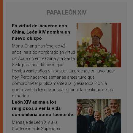
PAPA LEÓN XIV
En virtud del acuerdo con
China, León XIV nombra un
nuevo obispo
Mons. Chang Yanfeng, de 42
años, ha sido nombrado en virtud
del Acuerdo entre China y la Santa
Sede para una diócesis que
llevaba veinte años sin pastor. La ordenación tuvo lugar
hoy. Pero hace tres semanas antes tuvo que
comprometer públicamente a la Iglesia local con la
controvertida ley que busca eliminar la identidad de las
minorías.
León XIV anima a los
religiosos a ver la vida
comunitaria como fuente de
inspiración y santificación
Mensaje de León XIV a la
Conferencia de Superiores