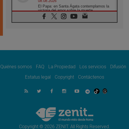
08.08.2026
El Papa: en Santa Ágata contemplamos la
victoria del amor sobre la muerte
08.08.2026
León XIV visitará el Santuario de la Madre
del Buen Consejo de Genazzano
07.08.2026
Filipinas: el Vicariato Apostólico de Calapán
se convierte en diócesis
07.08.2026
Honduras: Los desplazados invisibles de una
crisis olvidada
Quiénes somos
FAQ
La Propiedad
Los servicios
Difusión
07.08.2026
Bokalic: "En Argentina el Papa León señalará
Estatus legal
Copyright
Contáctenos
el compromiso del cristiano"
07.08.2026
La matanza de niños en Gaza no cesa: 300
muertos en 300 días
07.08.2026
Tagle: La guerra desfigura el mundo, solo la
revelación de Dios lo transfigura
Copyright © 2026 ZENIT. All Rights Reserved.