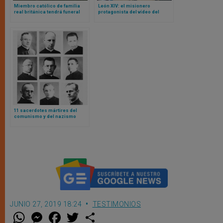
Miembro católico de familia
León XIV: el misionero
real británica tendrá funeral
protagonista del vídeo del
católico con presencia de los
Domund
reyes de Inglaterra
11 sacerdotes mártires del
comunismo y del nazismo
serán beatificados tras
autorización de Papa León XIV
JUNIO 27, 2019 18:24
TESTIMONIOS
W
M
F
T
S
h
e
a
w
h