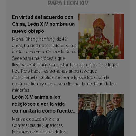
PAPA LEÓN XIV
En virtud del acuerdo con
China, León XIV nombra un
nuevo obispo
Mons. Chang Yanfeng, de 42
años, ha sido nombrado en virtud
del Acuerdo entre China y la Santa
Sede para una diócesis que
llevaba veinte años sin pastor. La ordenación tuvo lugar
hoy. Pero hace tres semanas antes tuvo que
comprometer públicamente a la Iglesia local con la
controvertida ley que busca eliminar la identidad de las
minorías.
León XIV anima a los
religiosos a ver la vida
comunitaria como fuente
de inspiración y
Mensaje de León XIV a la
santificación
Conferencia de Superiores
Mayores de Hombres de los