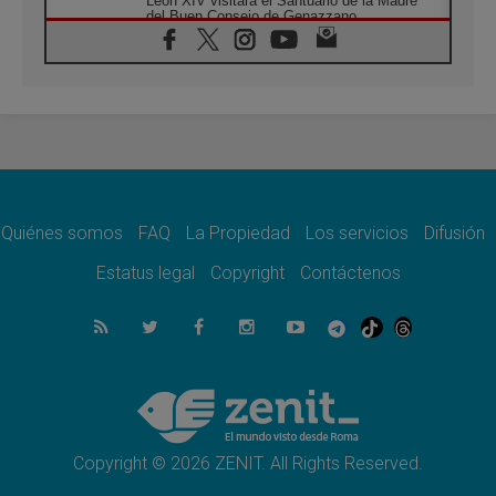
León XIV visitará el Santuario de la Madre
del Buen Consejo de Genazzano
07.08.2026
Filipinas: el Vicariato Apostólico de Calapán
se convierte en diócesis
07.08.2026
Honduras: Los desplazados invisibles de una
crisis olvidada
07.08.2026
Bokalic: "En Argentina el Papa León señalará
el compromiso del cristiano"
Quiénes somos
FAQ
La Propiedad
Los servicios
Difusión
07.08.2026
La matanza de niños en Gaza no cesa: 300
Estatus legal
Copyright
Contáctenos
muertos en 300 días
07.08.2026
Tagle: La guerra desfigura el mundo, solo la
revelación de Dios lo transfigura
07.08.2026
Presentada la Trienal de Arte de las
Universidades Católicas: «Exercises in
Empathy»
Copyright © 2026 ZENIT. All Rights Reserved.