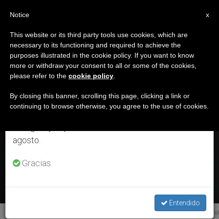
ES
Notice
×
x
Aviso importante
This website or its third party tools use cookies, which are
necessary to its functioning and required to achieve the
Del 27 de julio al 7 de agosto haremos la pausa
DÍA
purposes illustrated in the cookie policy. If you want to know
anual, aprovechando que en el periodo de verano
Julio 27th, 2019
more or withdraw your consent to all or some of the cookies,
please refer to the
cookie policy
.
se generan menos informaciones y también el
consumo de las mismas disminuye.
By closing this banner, scrolling this page, clicking a link or
continuing to browse otherwise, you agree to the use of cookies.
ÚLTIMAS NOTICIAS
Retomamos el trabajo ordinario de las ediciones
en inglés y español de ZENIT el lunes 10 de
San Pedro Poveda Castroverde, 28 de julio
agosto.
Gracias.
JUL 27, 2019 09:00
ISABEL ORELLANA VILCHES
Entendido
San Pedro Poveda © Institución Teresiana