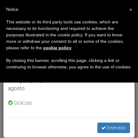
ES
Notice
×
x
Aviso importante
This website or its third party tools use cookies, which are
necessary to its functioning and required to achieve the
Del 27 de julio al 7 de agosto haremos la pausa
purposes illustrated in the cookie policy. If you want to know
anual, aprovechando que en el periodo de verano
more or withdraw your consent to all or some of the cookies,
please refer to the
cookie policy
.
se generan menos informaciones y también el
consumo de las mismas disminuye.
By closing this banner, scrolling this page, clicking a link or
continuing to browse otherwise, you agree to the use of cookies.
Retomamos el trabajo ordinario de las ediciones
en inglés y español de ZENIT el lunes 10 de
agosto.
Gracias.
Entendido