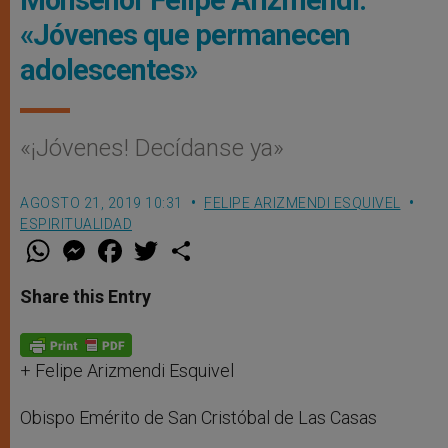
«Jóvenes que permanecen
adolescentes»
«¡Jóvenes! Decídanse ya»
AGOSTO 21, 2019 10:31
FELIPE ARIZMENDI ESQUIVEL
ESPIRITUALIDAD
W
M
F
T
S
h
e
a
w
h
a
s
c
i
a
t
s
e
t
r
Share this Entry
s
e
b
t
e
A
n
o
e
p
g
o
r
p
e
k
r
+ Felipe Arizmendi Esquivel
Obispo Emérito de San Cristóbal de Las Casas