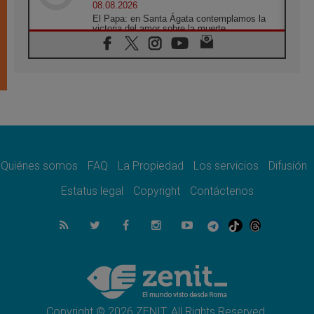
08.08.2026
El Papa: en Santa Ágata contemplamos la
victoria del amor sobre la muerte
08.08.2026
León XIV visitará el Santuario de la Madre
del Buen Consejo de Genazzano
07.08.2026
Filipinas: el Vicariato Apostólico de Calapán
se convierte en diócesis
07.08.2026
Honduras: Los desplazados invisibles de una
crisis olvidada
Quiénes somos
FAQ
La Propiedad
Los servicios
Difusión
07.08.2026
Bokalic: "En Argentina el Papa León señalará
Estatus legal
Copyright
Contáctenos
el compromiso del cristiano"
07.08.2026
La matanza de niños en Gaza no cesa: 300
muertos en 300 días
07.08.2026
Tagle: La guerra desfigura el mundo, solo la
revelación de Dios lo transfigura
Copyright © 2026 ZENIT. All Rights Reserved.