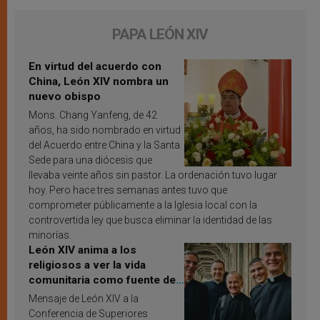
PAPA LEÓN XIV
En virtud del acuerdo con
China, León XIV nombra un
nuevo obispo
Mons. Chang Yanfeng, de 42
años, ha sido nombrado en virtud
del Acuerdo entre China y la Santa
Sede para una diócesis que
llevaba veinte años sin pastor. La ordenación tuvo lugar
hoy. Pero hace tres semanas antes tuvo que
comprometer públicamente a la Iglesia local con la
controvertida ley que busca eliminar la identidad de las
minorías.
León XIV anima a los
religiosos a ver la vida
comunitaria como fuente de
inspiración y santificación
Mensaje de León XIV a la
Conferencia de Superiores