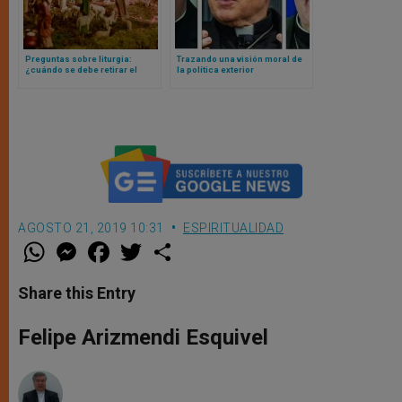
Preguntas sobre liturgia:
Trazando una visión moral de
¿cuándo se debe retirar el
la política exterior
pesebre o nacimiento que se
estadounidense: texto
coloca en Navidad?
completo de la declaración de
3 cardenales estadounidenses
AGOSTO 21, 2019 10:31
ESPIRITUALIDAD
W
M
F
T
S
h
e
a
w
h
a
s
c
i
a
t
s
e
t
r
Share this Entry
s
e
b
t
e
A
n
o
e
p
g
o
r
Felipe Arizmendi Esquivel
p
e
k
r