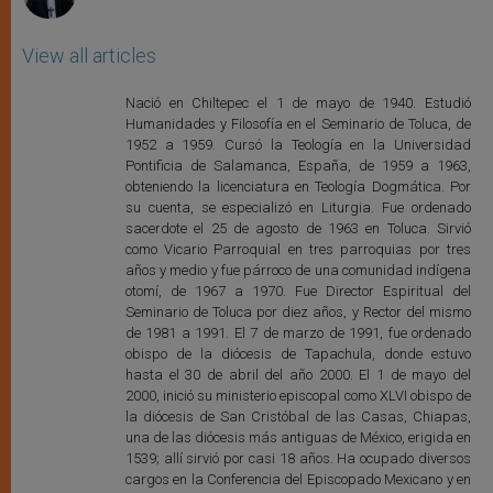
View all articles
Nació en Chiltepec el 1 de mayo de 1940. Estudió
Humanidades y Filosofía en el Seminario de Toluca, de
1952 a 1959. Cursó la Teología en la Universidad
Pontificia de Salamanca, España, de 1959 a 1963,
obteniendo la licenciatura en Teología Dogmática. Por
su cuenta, se especializó en Liturgia. Fue ordenado
sacerdote el 25 de agosto de 1963 en Toluca. Sirvió
como Vicario Parroquial en tres parroquias por tres
años y medio y fue párroco de una comunidad indígena
otomí, de 1967 a 1970. Fue Director Espiritual del
Seminario de Toluca por diez años, y Rector del mismo
de 1981 a 1991. El 7 de marzo de 1991, fue ordenado
obispo de la diócesis de Tapachula, donde estuvo
hasta el 30 de abril del año 2000. El 1 de mayo del
2000, inició su ministerio episcopal como XLVI obispo de
la diócesis de San Cristóbal de las Casas, Chiapas,
una de las diócesis más antiguas de México, erigida en
1539; allí sirvió por casi 18 años. Ha ocupado diversos
cargos en la Conferencia del Episcopado Mexicano y en