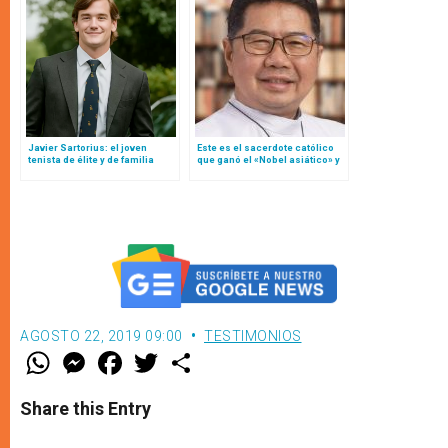
Javier Sartorius: el joven
Este es el sacerdote católico
tenista de élite y de familia
que ganó el «Nobel asiático» y
aristócrata que lo dejó todo por
esta la razón del premio
amor a Cristo
AGOSTO 22, 2019 09:00
TESTIMONIOS
W
M
F
T
S
h
e
a
w
h
a
s
c
i
a
t
s
e
t
r
Share this Entry
s
e
b
t
e
A
n
o
e