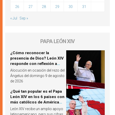
26
27
28
29
30
31
« Jul
Sep »
PAPA LEÓN XIV
¿Cómo reconocer la
presencia de Dios? León XIV
responde con reflexión a
partir de un pasaje del
Alocución en ocasión del rezo del
Evangelio
Ángelus del domingo 9 de agosto
de 2026
¿Qué tan popular es el Papa
León XIV en los 6 países con
más católicos de América
Latina en 2026? Publican
León XIV recibe un amplio apoyo
resultados de investigación
latinoamericano, pero sus cifras