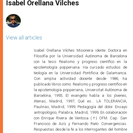
p
g
o
r
Isabel Orellana Vilches
p
e
k
r
View all articles
Isabel Orellana Vilches Misionera idente. Doctora en
Filosofía por la Universidad Autónoma de Barcelona
con la tesis Realismo y progreso científico en la
epistemología popperiana. Ha cursado estudios de
teología en la Universidad Pontificia de Salamanca.
Con amplia actividad docente desde 1986, ha
publicado libros como: Realismo y progreso científico en
la epistemología popperiana, Universitat Autònoma de
Barcelona, 1993; El evangelio habla a los jóvenes,
Atenas, Madrid, 1997; Qué es... LA TOLERANCIA,
Paulinas, Madrid, 1999; Pedagogía del dolor. Ensayo
antropológico, Palabra, Madrid, 1999; En colaboración
con Enrique Rivera de Ventosa (†) OFM. Cap. San
Francisco de Asís y Fernando Rielo: Convergencias.
Respuestas desde la fe a los interrogantes del hombre