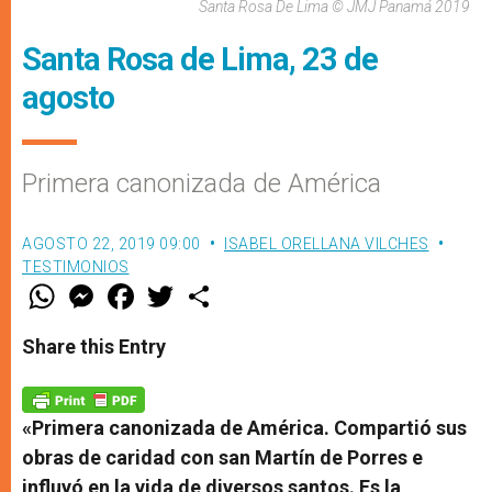
Santa Rosa De Lima © JMJ Panamá 2019
Santa Rosa de Lima, 23 de
agosto
Primera canonizada de América
AGOSTO 22, 2019 09:00
ISABEL ORELLANA VILCHES
TESTIMONIOS
W
M
F
T
S
h
e
a
w
h
a
s
c
i
a
t
s
e
t
r
Share this Entry
s
e
b
t
e
A
n
o
e
p
g
o
r
p
e
k
r
«Primera canonizada de América. Compartió sus
obras de caridad con san Martín de Porres e
influyó en la vida de diversos santos. Es la