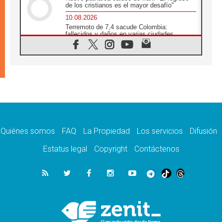
de los cristianos es el mayor desafío"
10.08.2026
Terremoto de 7,4 sacude Colombia:
fallecidos y daños en varias ciudades
10.08.2026
Ébola en RD Congo: Alarma de la UNICEF
por 743 casos confirmados entre niños
10.08.2026
Los obispos de Francia invitan a rezar por el
viaje del Papa
10.08.2026
Indonesia: Un dólar para la construcción de
219 iglesias
Quiénes somos
FAQ
La Propiedad
Los servicios
Difusión
10.08.2026
En Cisjordania, los cristianos se sienten
Estatus legal
Copyright
Contáctenos
solos frente a la violencia de los colonos
09.08.2026
Iglesia en Ceuta convoca a una vigilia de
oración por la paz y la estabilidad
09.08.2026
El Papa: Detengan la espiral de violencia y
den cabida a la diplomacia