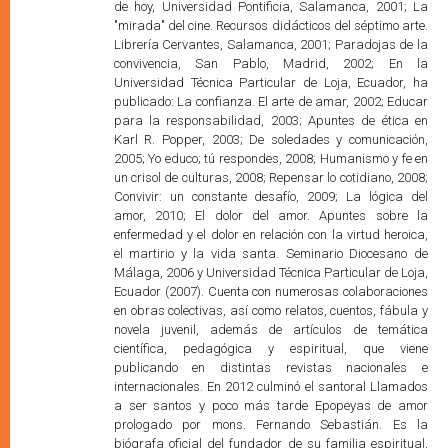
de hoy, Universidad Pontificia, Salamanca, 2001; La
"mirada" del cine. Recursos didácticos del séptimo arte.
Librería Cervantes, Salamanca, 2001; Paradojas de la
convivencia, San Pablo, Madrid, 2002; En la
Universidad Técnica Particular de Loja, Ecuador, ha
publicado: La confianza. El arte de amar, 2002; Educar
para la responsabilidad, 2003; Apuntes de ética en
Karl R. Popper, 2003; De soledades y comunicación,
2005; Yo educo; tú respondes, 2008; Humanismo y fe en
un crisol de culturas, 2008; Repensar lo cotidiano, 2008;
Convivir: un constante desafío, 2009; La lógica del
amor, 2010; El dolor del amor. Apuntes sobre la
enfermedad y el dolor en relación con la virtud heroica,
el martirio y la vida santa. Seminario Diocesano de
Málaga, 2006 y Universidad Técnica Particular de Loja,
Ecuador (2007). Cuenta con numerosas colaboraciones
en obras colectivas, así como relatos, cuentos, fábula y
novela juvenil, además de artículos de temática
científica, pedagógica y espiritual, que viene
publicando en distintas revistas nacionales e
internacionales. En 2012 culminó el santoral Llamados
a ser santos y poco más tarde Epopeyas de amor
prologado por mons. Fernando Sebastián. Es la
biógrafa oficial del fundador de su familia espiritual,