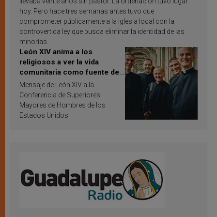
llevaba veinte años sin pastor. La ordenación tuvo lugar
hoy. Pero hace tres semanas antes tuvo que
comprometer públicamente a la Iglesia local con la
controvertida ley que busca eliminar la identidad de las
minorías.
León XIV anima a los
religiosos a ver la vida
comunitaria como fuente de
inspiración y santificación
Mensaje de León XIV a la
Conferencia de Superiores
Mayores de Hombres de los
Estados Unidos