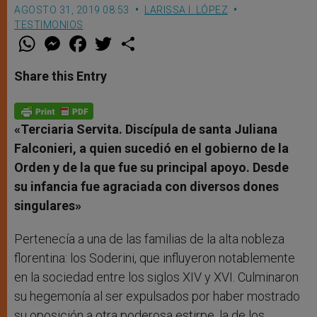
AGOSTO 31, 2019 08:53
LARISSA I. LÓPEZ
TESTIMONIOS
W
M
F
T
S
h
e
a
w
h
a
s
c
i
a
t
s
e
t
r
Share this Entry
s
e
b
t
e
A
n
o
e
p
g
o
r
p
e
k
r
«Terciaria Servita. Discípula de santa Juliana
Falconieri, a quien sucedió en el gobierno de la
Orden y de la que fue su principal apoyo. Desde
su infancia fue agraciada con diversos dones
singulares»
Pertenecía a una de las familias de la alta nobleza
florentina: los Soderini, que influyeron notablemente
en la sociedad entre los siglos XIV y XVI. Culminaron
su hegemonía al ser expulsados por haber mostrado
su oposición a otra poderosa estirpe, la de los