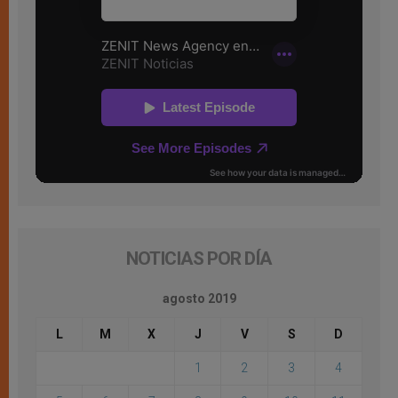
NOTICIAS POR DÍA
agosto 2019
L
M
X
J
V
S
D
1
2
3
4