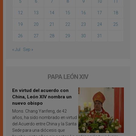
5
6
7
8
9
10
11
12
13
14
15
16
17
18
19
20
21
22
23
24
25
26
27
28
29
30
31
« Jul
Sep »
PAPA LEÓN XIV
En virtud del acuerdo con
China, León XIV nombra un
nuevo obispo
Mons. Chang Yanfeng, de 42
años, ha sido nombrado en virtud
del Acuerdo entre China y la Santa
Sede para una diócesis que