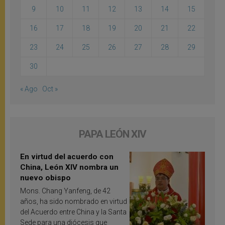
9
10
11
12
13
14
15
16
17
18
19
20
21
22
23
24
25
26
27
28
29
30
« Ago
Oct »
PAPA LEÓN XIV
En virtud del acuerdo con
China, León XIV nombra un
nuevo obispo
Mons. Chang Yanfeng, de 42
años, ha sido nombrado en virtud
del Acuerdo entre China y la Santa
Sede para una diócesis que