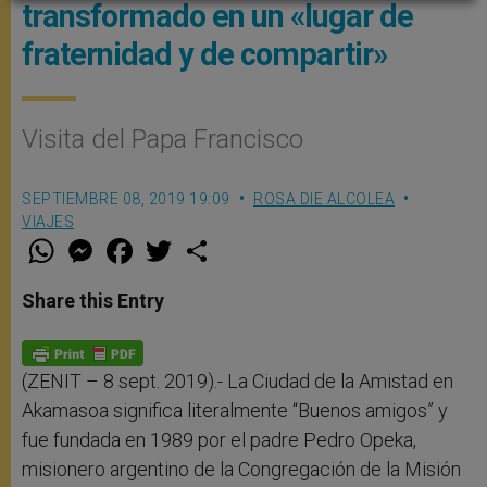
transformado en un «lugar de
fraternidad y de compartir»
Visita del Papa Francisco
SEPTIEMBRE 08, 2019 19:09
ROSA DIE ALCOLEA
VIAJES
W
M
F
T
S
h
e
a
w
h
a
s
c
i
a
t
s
e
t
r
Share this Entry
s
e
b
t
e
A
n
o
e
p
g
o
r
p
e
k
r
(ZENIT – 8 sept. 2019).- La Ciudad de la Amistad en
Akamasoa significa literalmente “Buenos amigos” y
fue fundada en 1989 por el padre Pedro Opeka,
misionero argentino de la Congregación de la Misión