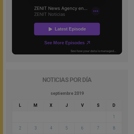
NOTICIAS POR DÍA
septiembre 2019
L
M
X
J
V
S
D
1
2
3
4
5
6
7
8