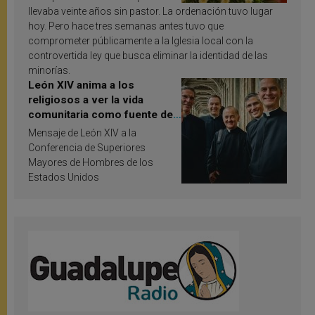
llevaba veinte años sin pastor. La ordenación tuvo lugar
hoy. Pero hace tres semanas antes tuvo que
comprometer públicamente a la Iglesia local con la
controvertida ley que busca eliminar la identidad de las
minorías.
León XIV anima a los
religiosos a ver la vida
comunitaria como fuente de
inspiración y santificación
Mensaje de León XIV a la
Conferencia de Superiores
Mayores de Hombres de los
Estados Unidos