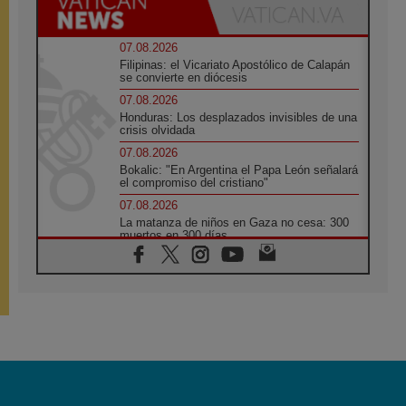
07.08.2026
Filipinas: el Vicariato Apostólico de Calapán
se convierte en diócesis
07.08.2026
Honduras: Los desplazados invisibles de una
crisis olvidada
07.08.2026
Bokalic: "En Argentina el Papa León señalará
el compromiso del cristiano"
07.08.2026
La matanza de niños en Gaza no cesa: 300
muertos en 300 días
07.08.2026
Tagle: La guerra desfigura el mundo, solo la
revelación de Dios lo transfigura
07.08.2026
Presentada la Trienal de Arte de las
Universidades Católicas: «Exercises in
Empathy»
07.08.2026
Fortunatus Nwachukwu: la comunicación
como misión al servicio del Evangelio