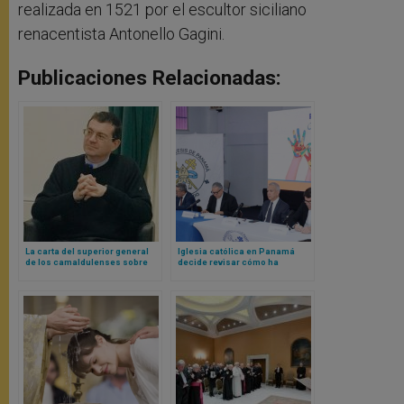
realizada en 1521 por el escultor siciliano
renacentista Antonello Gagini.
Publicaciones Relacionadas:
La carta del superior general
Iglesia católica en Panamá
de los camaldulenses sobre
decide revisar cómo ha
Netflix, Instagram y TikTok que
actuado ante denuncias de
todo superior y formador
casos de abusos
debería (por lo menos) leer