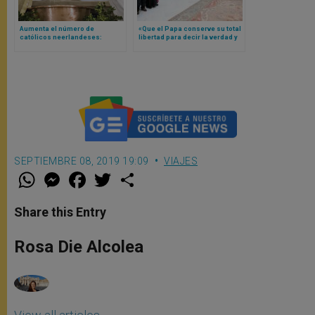
Aumenta el número de
«Que el Papa conserve su total
católicos neerlandeses:
libertad para decir la verdad y
Conferencia Episcopal de
anunciar a Jesucristo”, pide
Holanda da a conocer los datos
León XIV
SEPTIEMBRE 08, 2019 19:09
VIAJES
W
M
F
T
S
h
e
a
w
h
a
s
c
i
a
t
s
e
t
r
Share this Entry
s
e
b
t
e
A
n
o
e
p
g
o
r
Rosa Die Alcolea
p
e
k
r