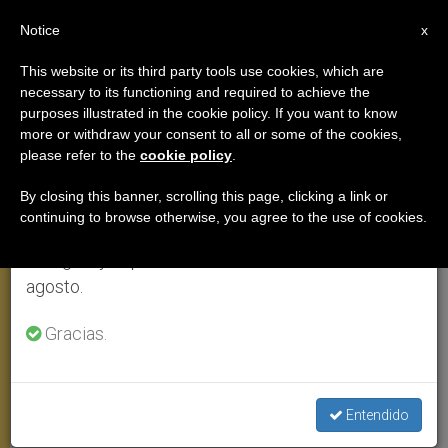
ES
Notice
×
x
Aviso importante
This website or its third party tools use cookies, which are
necessary to its functioning and required to achieve the
Del 27 de julio al 7 de agosto haremos la pausa
VIAJES
purposes illustrated in the cookie policy. If you want to know
anual, aprovechando que en el periodo de verano
more or withdraw your consent to all or some of the cookies,
please refer to the
cookie policy
.
se generan menos informaciones y también el
consumo de las mismas disminuye.
By closing this banner, scrolling this page, clicking a link or
continuing to browse otherwise, you agree to the use of cookies.
Retomamos el trabajo ordinario de las ediciones
en inglés y español de ZENIT el lunes 10 de
agosto.
Gracias.
Una Niña De Akamasoa Hace Un Corazón © Vatican Media
Entendido
Akamasoa, un vertedero