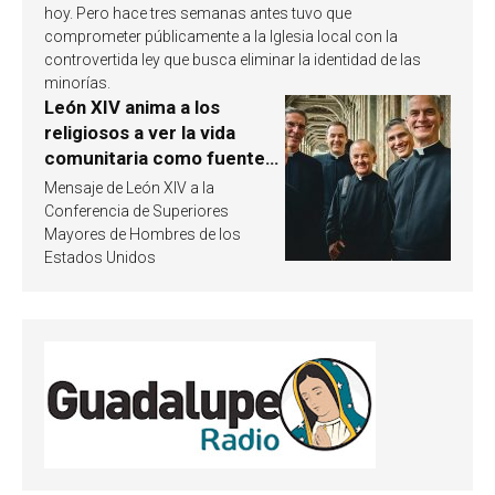
hoy. Pero hace tres semanas antes tuvo que
comprometer públicamente a la Iglesia local con la
controvertida ley que busca eliminar la identidad de las
minorías.
León XIV anima a los
religiosos a ver la vida
comunitaria como fuente
de inspiración y
Mensaje de León XIV a la
santificación
Conferencia de Superiores
Mayores de Hombres de los
Estados Unidos