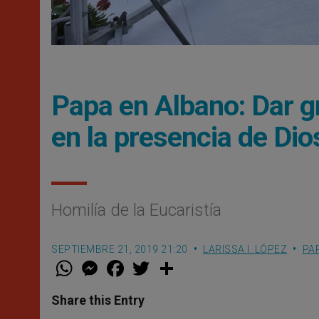
Papa en Albano: Dar g
en la presencia de Dio
Homilía de la Eucaristía
SEPTIEMBRE 21, 2019 21:20
LARISSA I. LÓPEZ
PA
W
M
F
T
S
h
e
a
w
h
a
s
c
i
a
t
s
e
t
r
Share this Entry
s
e
b
t
e