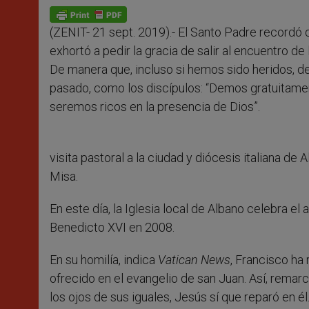
A
n
o
e
p
g
o
r
p
e
k
(ZENIT- 21 sept. 2019).­- El Santo Padre recordó
r
exhortó a pedir la gracia de salir al encuentro 
De manera que, incluso si hemos sido heridos, d
pasado, como los discípulos: “Demos gratuitamen
seremos ricos en la presencia de Dios”.
visita pastoral a la ciudad y diócesis italiana de 
Misa.
En este día, la Iglesia local de Albano celebra el
Benedicto XVI en 2008.
En su homilía, indica
Vatican News
, Francisco ha
ofrecido en el evangelio de san Juan. Así, remarc
los ojos de sus iguales, Jesús sí que reparó en él