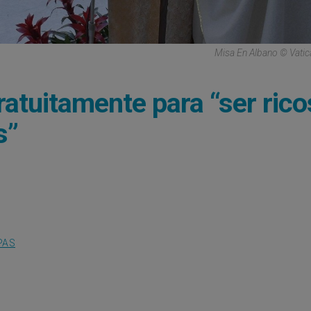
Misa En Albano © Vati
ratuitamente para “ser rico
s”
PAS