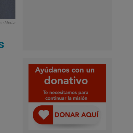
can Media
s