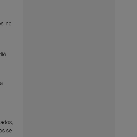
s, no
dió.
ra
dados,
ios se