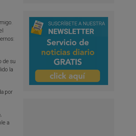
emigo.
el
ernos:
o de su
ido la
da por
,
ble a