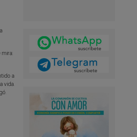
a
 mira:
ntido a
a vida.
gó.