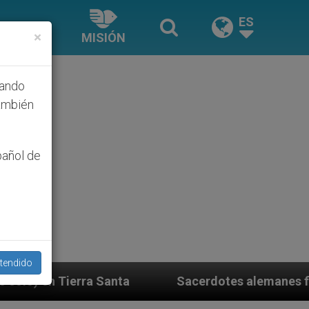
ES
×
MISIÓN
hando
ambién
pañol de
tendido
Sacerdotes alemanes fieles al Papa contestan a 