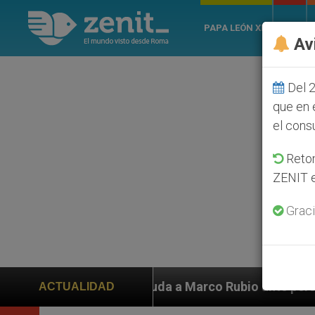
PAPA LEÓN XIV
ROMA
Av
Del 2
que en 
el cons
Retom
ZENIT e
Graci
yuda a Marco Rubio ante persecución de colonos judíos 
ACTUALIDAD