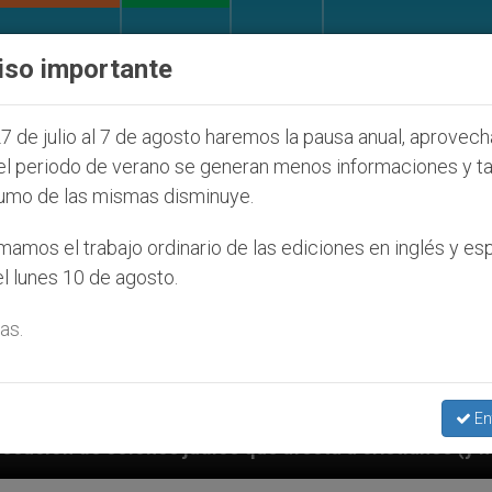
IGLESIA Y MUNDO
DOCUMENTOS
DONATIVOS
iso importante
7 de julio al 7 de agosto haremos la pausa anual, aprovec
el periodo de verano se generan menos informaciones y t
umo de las mismas disminuye.
amos el trabajo ordinario de las ediciones en inglés y es
l lunes 10 de agosto.
as.
En
que afecta a cristianos (y no sólo) en Tierra Santa