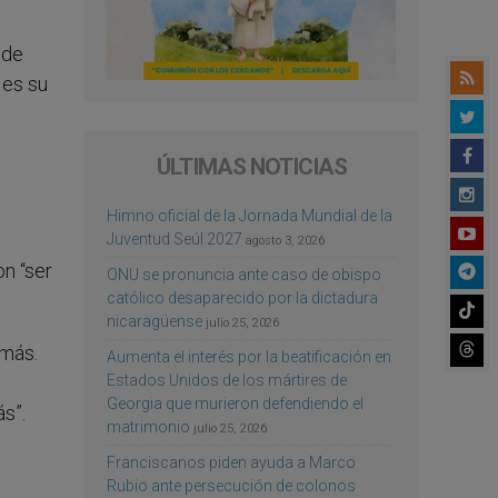
 de
 es su
ÚLTIMAS NOTICIAS
Himno oficial de la Jornada Mundial de la
Juventud Seúl 2027
agosto 3, 2026
n “ser
ONU se pronuncia ante caso de obispo
católico desaparecido por la dictadura
nicaragüense
julio 25, 2026
emás.
Aumenta el interés por la beatificación en
Estados Unidos de los mártires de
Georgia que murieron defendiendo el
ás”.
matrimonio
julio 25, 2026
Franciscanos piden ayuda a Marco
Rubio ante persecución de colonos