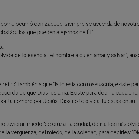
or, como ocurrió con Zaqueo, siempre se acuerda de nosotro
 obstáculos que pueden alejarnos de Él”.
a,
lvide de lo esencial, el hombre a quien amar y salvar”, aña
e refirió también a que “la Iglesia con mayúscula, existe pa
cuerdo de que Dios los ama. Existe para decir a cada uno,
or tu nombre por Jesús; Dios no te olvida, tú estás en su
 no tuvieran miedo “de cruzar la ciudad, de ir a los más olvi
 la vergüenza, del miedo, de la soledad, para decirles: ‘D