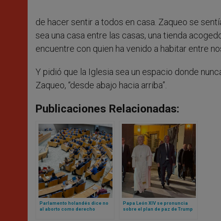
de hacer sentir a todos en casa. Zaqueo se sentía
sea una casa entre las casas, una tienda acoge
encuentre con quien ha venido a habitar entre nos
Y pidió que la Iglesia sea un espacio donde nun
Zaqueo, “desde abajo hacia arriba”.
Publicaciones Relacionadas:
Parlamento holandés dice no
Papa León XIV se pronuncia
al aborto como derecho
sobre el plan de paz de Trump
humano
para Gaza (y otros temas
actuales de interés general)